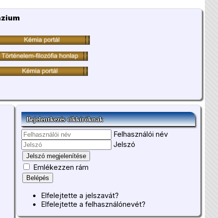
ázium
Bejelentkezés cikkíróknak
Felhasználói név
Jelszó
Jelszó megjelenítése
Emlékezzen rám
Belépés
Elfelejtette a jelszavát?
Elfelejtette a felhasználónevét?