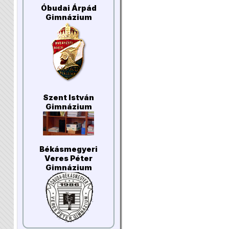
Óbudai Árpád
Gimnázium
Szent István
Gimnázium
Békásmegyeri
Veres Péter
Gimnázium