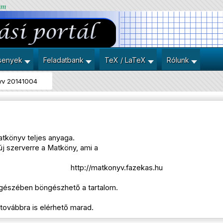
um
senyek
Feladatbank
TeX / LaTeX
Rólunk
yv 20141004
atkönyv teljes anyaga.
j szerverre a Matköny, ami a
http://matkonyv.fazekas.hu
s egészében böngészhető a tartalom.
ovábbra is elérhető marad.