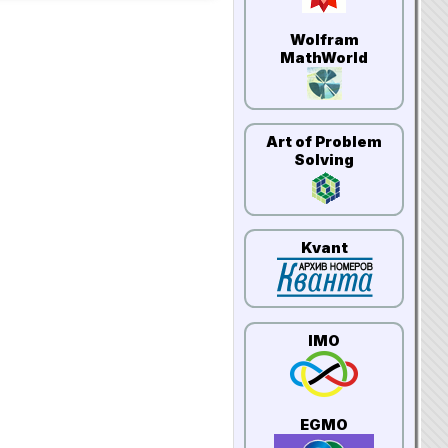
Wolfram
MathWorld
Art of Problem
Solving
Kvant
IMO
EGMO