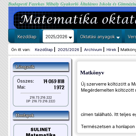
Budapesti Fazekas Mihály Gyakorló Általános Iskola és Gimnázi
Kezdőlap
2025/2026
Oktatási anyagok
Ver
Ön itt van:
Kezdőlap
2025/2026
Archívum
Hírek
Matkön
Látogatók
Matkönyv
Összes:
14 059 818
Új szerverre költözött a M
Mai:
1 972
Megérdemelten költözött ú
216.73.216.222
(IP: 216.73.216.222)
címen található. Itt telje
Honlapok
Természetsen a honlapon t
SULINET
Matematika