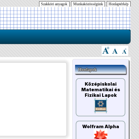
Szakköri anyagok
Munkaközösségünk
Honlaptérkép
Honlapok
Középiskolai
Matematikai és
Fizikai Lapok
Wolfram Alpha