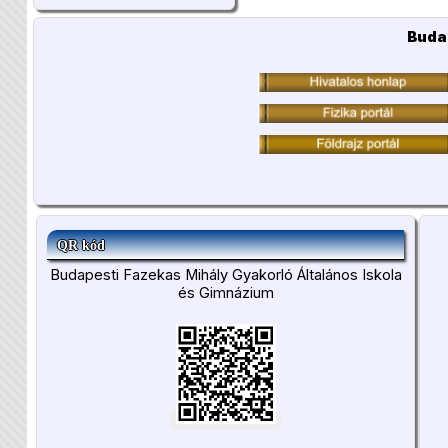
Buda
QR kód
Budapesti Fazekas Mihály Gyakorló Általános Iskola
és Gimnázium