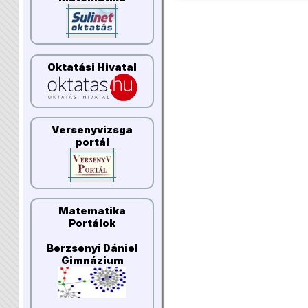
Oktatási Hivatal
Versenyvizsga
portál
Matematika
Portálok
Berzsenyi Dániel
Gimnázium