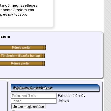
pítandó meg. Esetleges
ott pontok maximuma
, és így tovább.
ázium
Bejelentkezés cikkíróknak
Felhasználói név
Jelszó
Jelszó megjelenítése