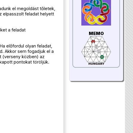
adunk el megoldást tőletek,
 elpasszolt feladat helyett
ket a feladat
MEMO
a előfordul olyan feladat,
d. Akkor sem fogadjuk el a
t (verseny közben) az
kapott pontokat töröljük.