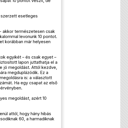
csapat 10 pontot veszít, de
 szerzett esetleges
n - akkor természetesen csak
kalommal levonunk 10 pontot.
lyet korábban már helyesen
ok egyikét – és csak egyet –
ztosított lapon juttathatja el a
e jó megoldást. Attól kezdve,
mára megduplázódik. Ez a
egoldásra is: a választott
számát. Ha egy csapat az első
 érvényben.
yes megoldást, azért 10
enül attól, hogy hány hibás
másodiknak 60, a harmadiknak