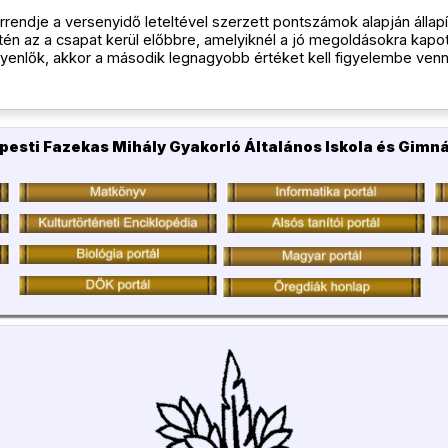
rendje a versenyidő leteltével szerzett pontszámok alapján álla
én az a csapat kerül előbbre, amelyiknél a jó megoldásokra kap
enlők, akkor a második legnagyobb értéket kell figyelembe venni
pesti Fazekas Mihály Gyakorló Általános Iskola és Gimn