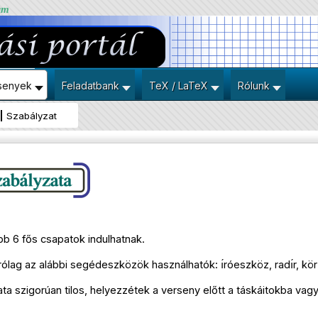
um
senyek
Feladatbank
TeX / LaTeX
Rólunk
Szabályzat
bb 6 fős csapatok indulhatnak.
ólag az alábbi segédeszközök használhatók: ı́róeszköz, radı́r, kör
ta szigorúan tilos, helyezzétek a verseny előtt a táskáitokba vagy