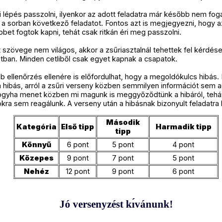
 lépés passzolni, ilyenkor az adott feladatra már később nem fog
a sorban következő feladatot. Fontos azt is megjegyezni, hogy az
bet fogtok kapni, tehát csak ritkán éri meg passzolni.
 szövege nem világos, akkor a zsűriasztalnál tehettek fel kérdése
ban. Minden cetliből csak egyet kapnak a csapatok.
 ellenőrzés ellenére is előfordulhat, hogy a megoldókulcs hibás. H
ibás, arról a zsűri verseny közben semmilyen információt sem a
ogyha menet közben mi magunk is meggyőződtünk a hibáról, tehá
kra sem reagálunk. A verseny után a hibásnak bizonyult feladatra 
Második
Kategória
Első tipp
Harmadik tipp
tipp
Könnyű
6 pont
5 pont
4 pont
Közepes
9 pont
7 pont
5 pont
Nehéz
12 pont
9 pont
6 pont
Jó versenyzést kı́vánunk!