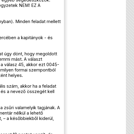
 jegyzetek NEM! EZ A
nyban). Minden feladat mellett
ercében a kapitányok - és
t úgy dönt, hogy megoldott
semmi mást. A választ
a válasz 45, akkor ezt 0045-
alamilyen formai szempontból
ént helyes.
is szám, akkor ha a feladat
 és a nevező összegét kell
a zsűri valamelyik tagjának. A
mentár nélkül a lehető
, – a későbbiekből kiderül,