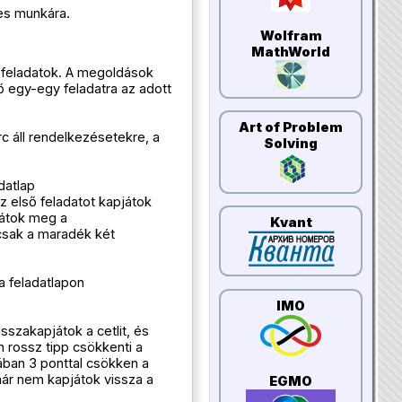
es munkára.
Wolfram
MathWorld
 feladatok. A megoldások
tő egy-egy feladatra az adott
Art of Problem
c áll rendelkezésetekre, a
Solving
datlap
z első feladatot kapjátok
játok meg a
Kvant
csak a maradék két
a feladatlapon
IMO
sszakapjátok a cetlit, és
 rossz tipp csökkenti a
ában 3 ponttal csökken a
ár nem kapjátok vissza a
EGMO