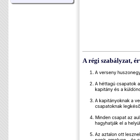
A régi szabályzat, é
A verseny huszonegy k
A héttagú csapatok a
kapitány és a küldönc
A kapitányoknak a ver
csapatoknak legkésőb
Minden csapat az aulá
hagyhatják el a hely
Az aztalon ott leszn
papír, amelyen – és 