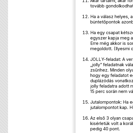
Akár tartalmi, akár f
tovább gondolkodhat 
Ha a válasz helyes, 
büntetőpontok azon
Ha egy csapat kétsze
egyszer kapja meg a 
Erre még akkor is so
megoldott. (Ilyesmi 
JOLLY-feladat: A ver
„jolly“ feladatnak vál
zsűrihez. Minden oly
hogy egy feladatot e
duplázódás vonatkozi
jolly feladatra adot
15 perc során nem vá
Jutalompontok: Ha eg
jutalompontot kap. Ha
Az első 3 olyan csapa
kisérletük volt a kor
pedig 40 pont.