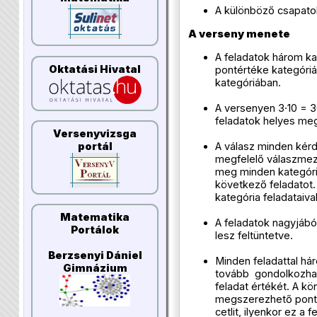
A különböző csapatok
A verseny menete
A feladatok három ka
Oktatási Hivatal
pontértéke kategórián
kategóriában.
A versenyen 3·10 = 3
feladatok helyes meg
Versenyvizsga
A válasz minden kérd
portál
megfelelő válaszmezőj
meg minden kategóri
következő feladatot
kategória feladataival
Matematika
A feladatok nagyjábó
Portálok
lesz feltüntetve.
Berzsenyi Dániel
Minden feladattal hár
Gimnázium
tovább gondolkozhatt
feladat értékét. A k
megszerezhető ponto
cetlit, ilyenkor ez a