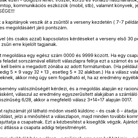
palmtop, kommunikációs eszközök (mobil, stb), valamint könyvek,
ÉGE!!!
 a kapitányok veszik át a zsűritől a verseny kezdetén ( 7-7 példá
lyes megoldásáért járó pontszám.
el (és csakis azzal) kapcsolatos kérdéseket a verseny első 30 p
zsűri erre kijelölt tagjainak.
t megoldása egy egész szám 0000 és 9999 között. Ha egy csapa
a feladat sorszámával ellátott válaszlapra felírja ezt a számot és 
ell beírni a megadott zónába az adott formátumban. (Ha például 
 pedig 5 x 9 vagy 32 + 13 , esetleg 5 x 32 alakban.) Ha a válasz v
tieknek, akkor még úgy sem fogadható el, ha az eredmény egyébk
semény valószínűségét kérdezi, és a megoldás alapján ez racionál
ként, válaszul az eredmény egyszerűsített alakjában a számláló
lószínűség 6/28, akkor a megfelelő válasz 3+14=17 alapján 0017.
t rajtszámát jól látható módon viselő küldönc – és csak ő – átadja 
oldást, jelzi a minősítést a válaszlapon, majd minden további kom
uttatja a csapatnak. Ezt a kézbesítést a kisegítők végzik. Ajánlott
c átlássa a csapata addigi teljesítményét.