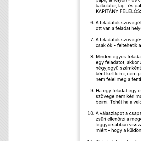
kalkulátor, lap- és 
KAPITÁNY FELELŐSS
A feladatok szövegét
ott van a feladat he
A feladatok szövegév
csak ők - feltehetik a 
Minden egyes felada
egy feladatot, akkor 
négyjegyű számként k
ként kell leírni, nem
nem felel meg a fen
Ha egy feladat egy e
szövege nem kéri más
beírni. Tehát ha a va
A válaszlapot a csapa
zsűri ellenőrzi a meg
leggyorsabban visszaj
miért – hogy a küldön