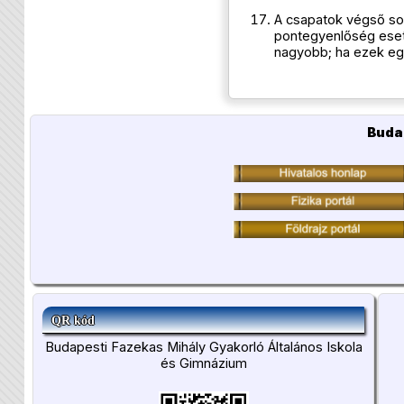
A csapatok végső sor
pontegyenlőség eset
nagyobb; ha ezek egy
Buda
QR kód
Budapesti Fazekas Mihály Gyakorló Általános Iskola
és Gimnázium