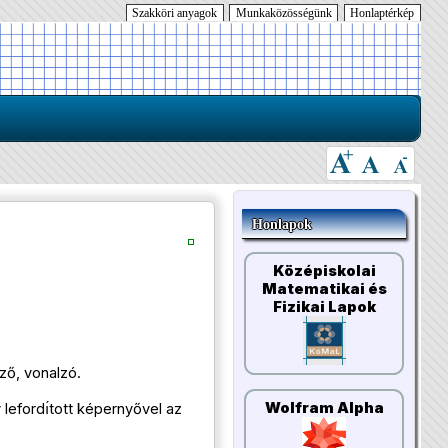
Szakköri anyagok
Munkaközösségünk
Honlaptérkép
Honlapok
Középiskolai
Matematikai és
Fizikai Lapok
ző, vonalzó.
Wolfram Alpha
 lefordı́tott képernyővel az