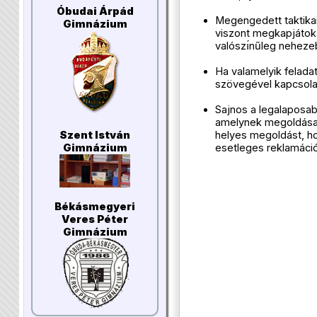
Óbudai Árpád
Megengedett taktikai
Gimnázium
viszont megkapjátok 
valószı́nűleg nehezeb
Ha valamelyik feladat
szövegével kapcsolat
Sajnos a legalaposabb
amelynek megoldása h
helyes megoldást, h
Szent István
esetleges reklamáció
Gimnázium
Békásmegyeri
Veres Péter
Gimnázium