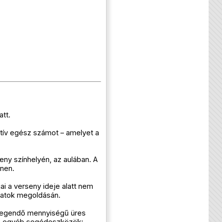
att.
tív egész számot – amelyet a
eny színhelyén, az aulában. A
ínen.
ai a verseny ideje alatt nem
adatok megoldásán.
 elegendő mennyiségű üres
ók, egyéb segédeszközök: