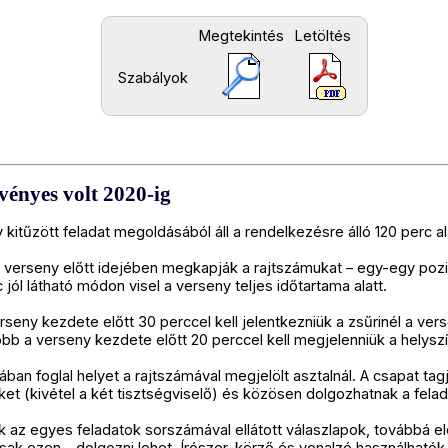
Megtekintés
Letöltés
Szabályok
rvényes volt 2020-ig
itűzött feladat megoldásából áll a rendelkezésre álló 120 perc al
 verseny előtt idejében megkapják a rajtszámukat – egy-egy pozi
 jól látható módon visel a verseny teljes időtartama alatt.
seny kezdete előtt 30 perccel kell jelentkezniük a zsűrinél a vers
b a verseny kezdete előtt 20 perccel kell megjelenniük a helysz
ban foglal helyet a rajtszámával megjelölt asztalnál. A csapat tagj
üket (kivétel a két tisztségviselő) és közösen dolgozhatnak a fel
ek az egyes feladatok sorszámával ellátott válaszlapok, továbbá
csak ezen – dolgozni lehet. Írószer, körző és vonalzó használhat