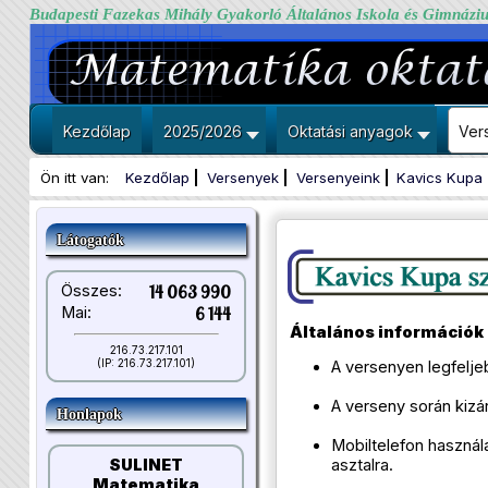
Budapesti Fazekas Mihály Gyakorló Általános Iskola és Gimnázi
Kezdőlap
2025/2026
Oktatási anyagok
Ver
Ön itt van:
Kezdőlap
Versenyek
Versenyeink
Kavics Kupa
Látogatók
Összes:
14 063 990
Mai:
6 144
Általános információk
216.73.217.101
(IP: 216.73.217.101)
A versenyen legfelje
A verseny során kizár
Honlapok
Mobiltelefon használa
SULINET
asztalra.
Matematika