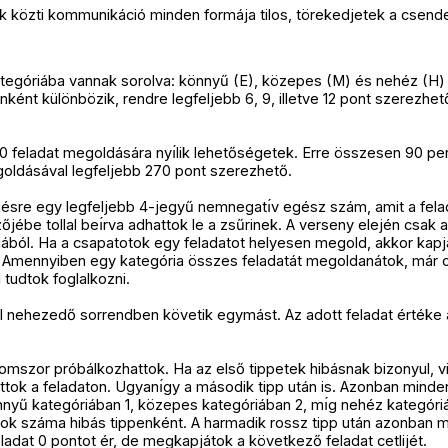
 közti kommunikáció minden formája tilos, törekedjetek a csend
tegóriába vannak sorolva: könnyű (E), közepes (M) és nehéz (H)
ként különbözik, rendre legfeljebb 6, 9, illetve 12 pont szerezhe
0 feladat megoldására nyı́lik lehetőségetek. Erre összesen 90 per
oldásával legfeljebb 270 pont szerezhető.
ésre egy legfeljebb 4-jegyű nemnegatı́v egész szám, amit a fela
ébe tollal beı́rva adhattok le a zsűrinek. A verseny elején csak a
ából. Ha a csapatotok egy feladatot helyesen megold, akkor kap
. Amennyiben egy kategória összes feladatát megoldanátok, már 
 tudtok foglalkozni.
l nehezedő sorrendben követik egymást. Az adott feladat értéke 
omszor próbálkozhattok. Ha az első tippetek hibásnak bizonyul, vi
ok a feladaton. Ugyanı́gy a második tipp után is. Azonban minden
önnyű kategóriában 1, közepes kategóriában 2, mı́g nehéz kategóri
k száma hibás tippenként. A harmadik rossz tipp után azonban m
 feladat 0 pontot ér, de megkapjátok a következő feladat cetlijét.