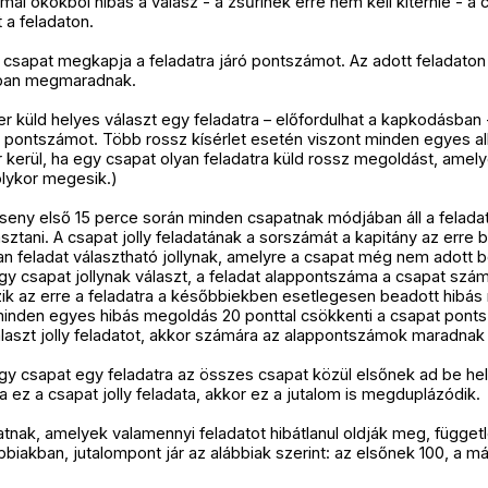
ormai okokból hibás a válasz - a zsűrinek erre nem kell kitérnie - a 
a feladaton.
a csapat megkapja a feladatra járó pontszámot. Az adott feladaton
ban megmaradnak.
r küld helyes választ egy feladatra – előfordulhat a kapkodásba
pontszámot. Több rossz kísérlet esetén viszont minden egyes al
r kerül, ha egy csapat olyan feladatra küld rossz megoldást, ame
olykor megesik.)
seny első 15 perce során minden csapatnak módjában áll a feladat
asztani. A csapat jolly feladatának a sorszámát a kapitány az erre bi
an feladat választható jollynak, amelyre a csapat még nem adott b
gy csapat jollynak választ, a feladat alappontszáma a csapat szá
k az erre a feladatra a későbbiekben esetlegesen beadott hibás m
t minden egyes hibás megoldás 20 ponttal csökkenti a csapat pont
laszt jolly feladatot, akkor számára az alappontszámok maradnak
y csapat egy feladatra az összes csapat közül elsőnek ad be hel
 ez a csapat jolly feladata, akkor ez a jutalom is megduplázódik.
tnak, amelyek valamennyi feladatot hibátlanul oldják meg, függetl
ábbiakban, jutalompont jár az alábbiak szerint: az elsőnek 100, a 