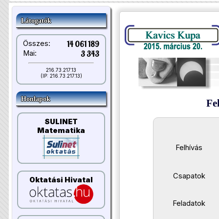
Látogatók
Összes:
14 061 189
Mai:
3 343
216.73.217.13
(IP: 216.73.217.13)
Honlapok
Fe
SULINET
Matematika
Felhívás
Csapatok
Oktatási Hivatal
Feladatok