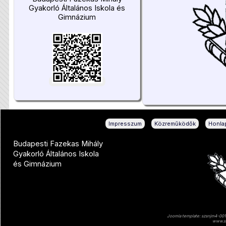
Gyakorló Általános Iskola és
Gimnázium
|
|
Impresszum
Közreműködők
Honlap
Budapesti Fazekas Mihály
Gyakorló Általános Iskola
és Gimnázium
Joomla template: szsnjm4-001 
www.sz