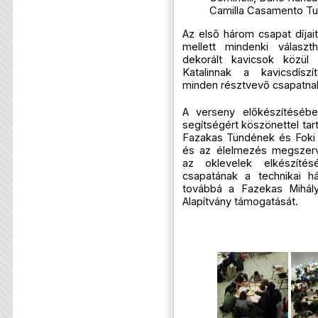
Camilla Casamento Tu
Az első három csapat díjait
mellett mindenki választ
dekorált kavicsok közül
Katalinnak a kavicsdíszí
minden résztvevő csapatna
A verseny előkészítésébe
segítségért köszönettel ta
Fazakas Tündének és Fok
és az élelmezés megszerv
az oklevelek elkészíté
csapatának a technikai há
továbbá a Fazekas Mihály 
Alapítvány támogatását.