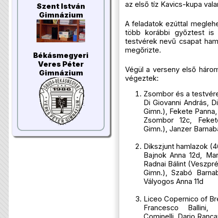
az első tíz Kavics-kupa val
Szent István
Gimnázium
A feladatok ezúttal megleh
több korábbi győztest i
testvérek nevű csapat hama
megőrizte.
Békásmegyeri
Veres Péter
Végül a verseny első háro
Gimnázium
végeztek:
Zsombor és a testvér
Di Giovanni András, D
Gimn.), Fekete Panna,
Zsombor 12c, Feke
Gimn.), Janzer Barnabá
Dikszjunt hamlazok (4
Bajnok Anna 12d, Maro
Radnai Bálint (Veszpr
Gimn.), Szabó Barnab
Vályogos Anna 11d
Liceo Copernico of Br
Francesco Ballini,
Cominelli, Dario Rancat