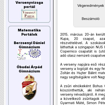
Versenyvizsga
Végeredmények
portál
Beszámoló
Matematika
2015. március 20-án kerü
Portálok
Kupa, 20 csapat, aza
részvételével. A szokás
Berzsenyi Dániel
láthattuk a szingapúri NUS 
Gimnázium
Copernico csapatát is (ut
adó olasz nemzeti csapatve
A verseny napjára eső rész
Óbudai Árpád
verseny a logóját és egy fe
Gimnázium
Zoltán és Hujter Bálint mat
nagy segítségükre volt Nag
A zsűri elnökeként Bohus 
köszönthettük, aki néh
verseny névadójáról. A meg
a következő zsűritagok el
Gyarmati Máté, Simon Pét