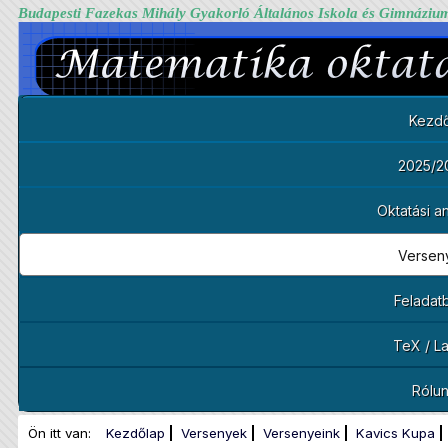
Budapesti Fazekas Mihály Gyakorló Általános Iskola és Gimnáziu
Kezdő
2025/2
Oktatási 
Versen
Feladat
TeX / L
Rólu
Ön itt van:
Kezdőlap
Versenyek
Versenyeink
Kavics Kupa