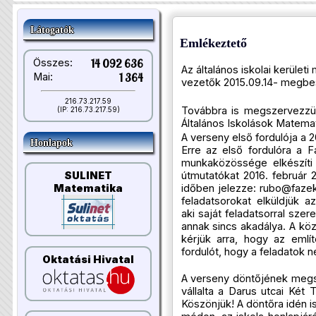
Látogatók
Emlékeztető
Összes:
14 092 636
Az általános iskolai kerüle
Mai:
1 364
vezetők 2015.09.14- megbe
216.73.217.59
Továbbra is megszervezzük
(IP: 216.73.217.59)
Általános Iskolások Matema
A verseny első fordulója a 20
Honlapok
Erre az első fordulóra a
munkaközössége elkészíti 
útmutatókat 2016. február 2
SULINET
időben jelezze:
rubo@fazek
Matematika
feladatsorokat elküldjük a
aki saját feladatsorral szer
annak sincs akadálya. A köz
kérjük arra, hogy az említe
fordulót, hogy a feladatok ne
Oktatási Hivatal
A verseny döntőjének meg
vállalta a Darus utcai Két T
Köszönjük! A döntőra idén i