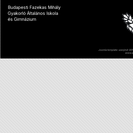
Budapesti Fazekas Mihály
Gyakorló Általános Iskola
és Gimnázium
Joomla template: szsnjm4-001 
www.sz