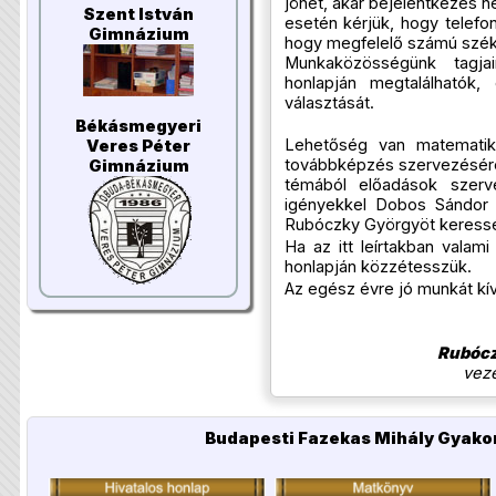
jöhet, akár bejelentkezés n
Szent István
esetén kérjük, hogy telefo
Gimnázium
hogy megfelelő számú szék
Munkaközösségünk tagja
honlapján megtalálhatók,
választását.
Békásmegyeri
Lehetőség van matemati
Veres Péter
továbbképzés szervezésére
Gimnázium
témából előadások szerv
igényekkel Dobos Sándor
Rubóczky Györgyöt keress
Ha az itt leírtakban valam
honlapján közzétesszük.
Az egész évre jó munkát kí
Rubócz
vez
Budapesti Fazekas Mihály Gyakor