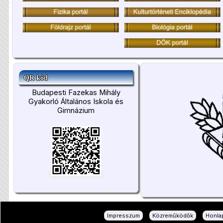
QR kód
Budapesti Fazekas Mihály
Gyakorló Általános Iskola és
Gimnázium
|
|
Impresszum
Közreműködők
Honlap