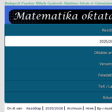
Budapesti Fazekas Mihály Gyakorló Általános Iskola és Gimnáziu
Kezdő
2025/2
Oktatási 
Versen
Feladat
TeX / L
Rólu
Ön itt van:
Kezdőlap
2025/2026
Archívum
Hírek
Bp-i mun