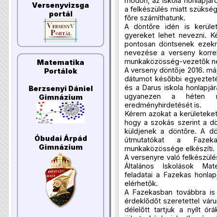
módon, az iskola honlapjáró
Versenyvizsga
a felkészülés miatt szükség
portál
főre számíthatunk.
A döntőre idén is kerül
gyereket lehet nevezni. 
pontosan döntsenek ezekr
nevezése a verseny korre
munkaközösség-vezetők n
Matematika
A verseny döntője 2016. má
Portálok
dátumot későbbi egyezteté
és a Darus iskola honlapjá
Berzsenyi Dániel
ugyanezen a héten m
Gimnázium
eredményhirdetését is.
Kérem azokat a kerületeke
hogy a szokás szerint a dön
küldjenek a döntőre. A dön
Óbudai Árpád
útmutatókat a Fazek
Gimnázium
munkaközössége elkészíti.
A versenyre való felkészül
Általános Iskolások Mat
feladatai a Fazekas honla
elérhetők.
A Fazekasban továbbra is 
érdeklődőt szeretettel vá
délelőtt tartjuk a nyílt ó