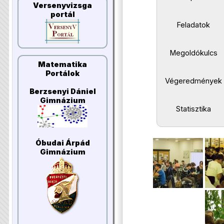
Versenyvizsga
portál
Feladatok
Megoldókulcs
Matematika
Portálok
Végeredmények
Berzsenyi Dániel
Gimnázium
Statisztika
Óbudai Árpád
Gimnázium