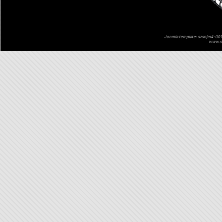
Joomla template: szsnjm4-001 
www.sz