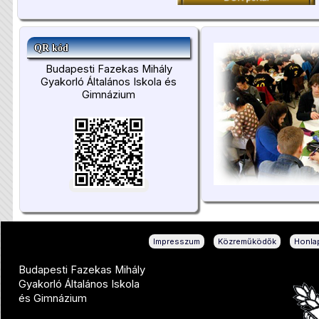
QR kód
Budapesti Fazekas Mihály
Gyakorló Általános Iskola és
Gimnázium
|
|
Impresszum
Közreműködők
Honlap
Budapesti Fazekas Mihály
Gyakorló Általános Iskola
és Gimnázium