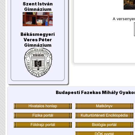
Szent István
Gimnázium
A versenyen
Békásmegyeri
Veres Péter
Gimnázium
Budapesti Fazekas Mihály Gyakor