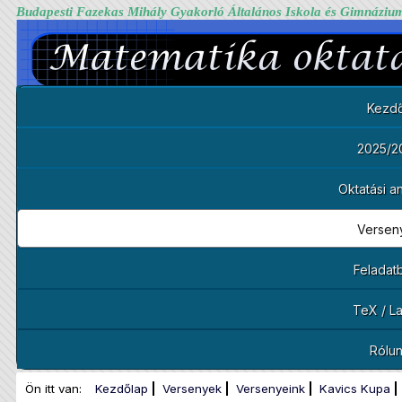
Budapesti Fazekas Mihály Gyakorló Általános Iskola és Gimnáziu
Kezdő
2025/2
Oktatási 
Versen
Feladat
TeX / L
Rólu
Ön itt van:
Kezdőlap
Versenyek
Versenyeink
Kavics Kupa