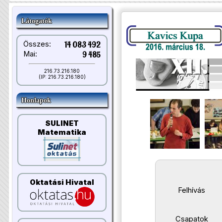
Látogatók
Összes:
14 083 492
Mai:
9 485
216.73.216.180
(IP: 216.73.216.180)
Honlapok
SULINET
Matematika
Oktatási Hivatal
Felhívás
Csapatok