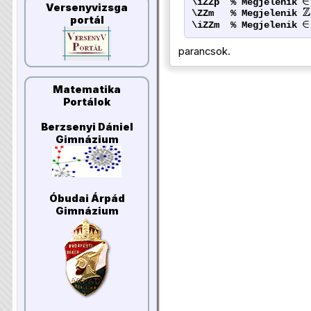
\iZZp % Megjelenik
Versenyvizsga
\ZZm % Megjelenik
portál
\iZZm % Megjelenik
parancsok.
Matematika
Portálok
Berzsenyi Dániel
Gimnázium
Óbudai Árpád
Gimnázium