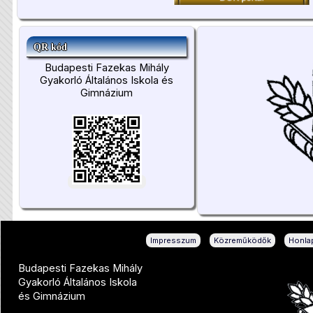
QR kód
Budapesti Fazekas Mihály
Gyakorló Általános Iskola és
Gimnázium
|
|
Impresszum
Közreműködők
Honlap
Budapesti Fazekas Mihály
Gyakorló Általános Iskola
és Gimnázium