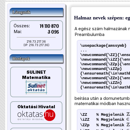
Látogatók
Halmaz nevek szépen: e
Összes:
14 110 870
A egész szám halmazának 
Mai:
3 095
Preambulumba
216.73.217.36
\usepackage{amssymb}
(IP: 216.73.217.36)
...
\newcommand{\ZZ}{\ens
Honlapok
\newcommand{\iZZ}{\en
\newcommand{\ZZp}{\en
\newcommand{\iZZp}
SULINET
{\ensuremath{\in\math
Matematika
\newcommand{\ZZn}{\en
\newcommand{\iZZn}
{\ensuremath{\in\math
beírása után a domunetumba
matematikai módban haszn
Oktatási Hivatal
\ZZ % Megjelenik
\iZZ % Megjelenik
\ZZp % Megjelenik