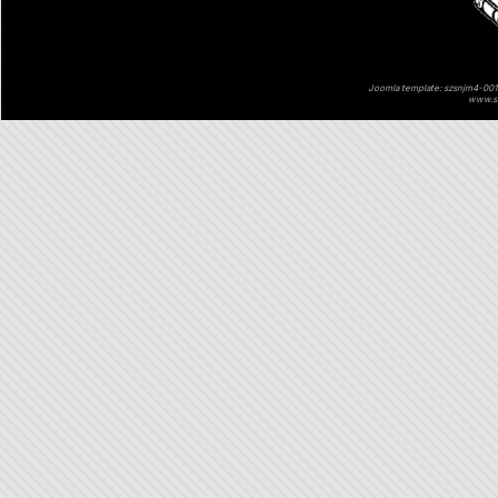
Joomla template: szsnjm4-001 
www.sz