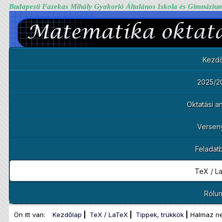
Budapesti Fazekas Mihály Gyakorló Általános Iskola és Gimnáziu
Kezdő
2025/2
Oktatási 
Versen
Feladat
TeX / L
Rólu
Ön itt van:
Kezdőlap
TeX / LaTeX
Tippek, trükkök
Halmaz n