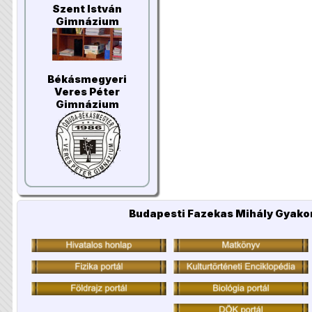
Szent István
Gimnázium
Békásmegyeri
Veres Péter
Gimnázium
Budapesti Fazekas Mihály Gyakor