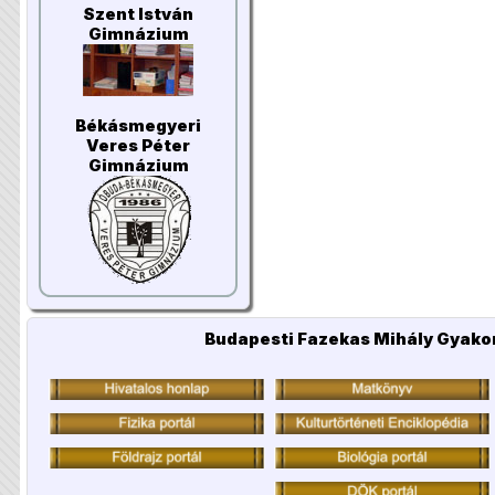
Szent István
Gimnázium
Békásmegyeri
Veres Péter
Gimnázium
Budapesti Fazekas Mihály Gyakor