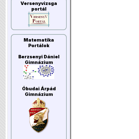
Versenyvizsga
portál
Matematika
Portálok
Berzsenyi Dániel
Gimnázium
Óbudai Árpád
Gimnázium