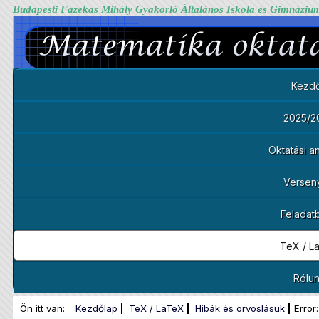
Budapesti Fazekas Mihály Gyakorló Általános Iskola és Gimnáziu
Kezdő
2025/2
Oktatási 
Versen
Feladat
TeX / L
Rólu
Ön itt van:
Kezdőlap
TeX / LaTeX
Hibák és orvoslásuk
Error