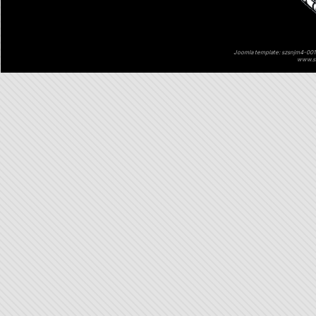
Joomla template: szsnjm4-001 
www.sz