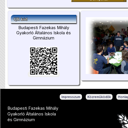
QR kód
Budapesti Fazekas Mihály
Gyakorló Általános Iskola és
Gimnázium
|
|
Impresszum
Közreműködők
Honlap
Budapesti Fazekas Mihály
Gyakorló Általános Iskola
és Gimnázium