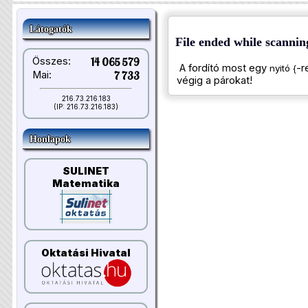
Látogatók
File ended while scannin
Összes:
14 065 579
A fordító most egy
-r
nyitó {
Mai:
7 733
végig a párokat!
216.73.216.183
(IP: 216.73.216.183)
Honlapok
SULINET
Matematika
Oktatási Hivatal