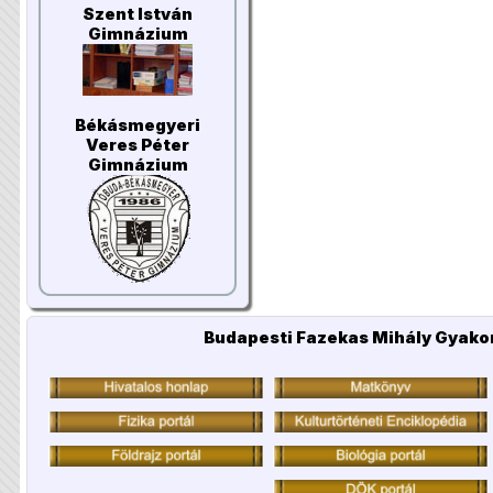
Szent István
Gimnázium
Békásmegyeri
Veres Péter
Gimnázium
Budapesti Fazekas Mihály Gyakor