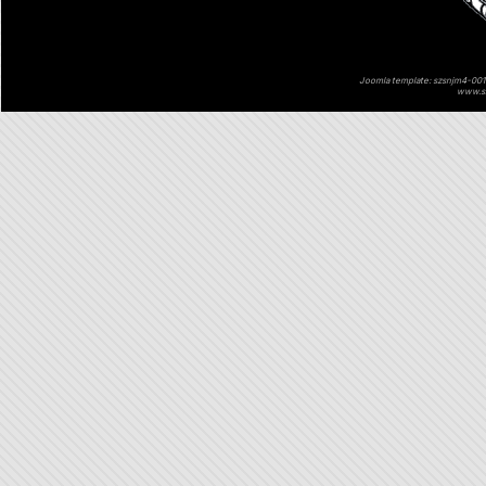
Joomla template: szsnjm4-001 
www.sz