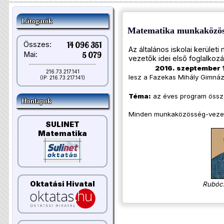
Látogatók
Matematika munkaközös
Összes:
14 096 351
Az általános iskolai kerüle
Mai:
5 079
vezetők idei első foglalkoz
2016. szeptember 
216.73.217.141
lesz a Fazekas Mihály Gimnáz
(IP: 216.73.217.141)
Téma:
az éves program összeá
Honlapok
Minden munkaközösség-vezetőt
SULINET
Matematika
Oktatási Hivatal
Rubóc