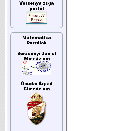
Versenyvizsga
portál
Matematika
Portálok
Berzsenyi Dániel
Gimnázium
Óbudai Árpád
Gimnázium