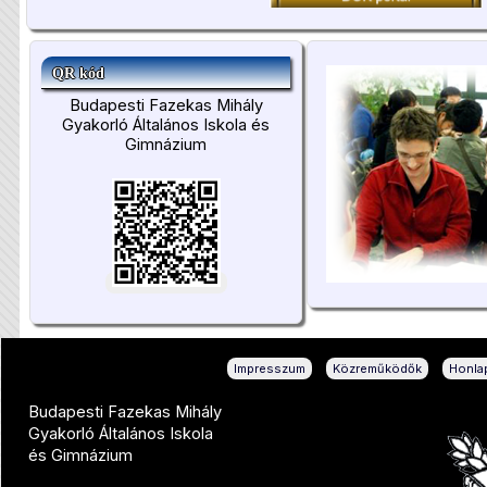
QR kód
Budapesti Fazekas Mihály
Gyakorló Általános Iskola és
Gimnázium
|
|
Impresszum
Közreműködők
Honlap
Budapesti Fazekas Mihály
Gyakorló Általános Iskola
és Gimnázium