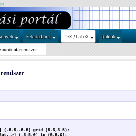
um
senyek
Feladatbank
TeX / LaTeX
Rólunk
 koordinátarendszer
arendszer
] (-5.5,-5.5) grid (5.5,5.5);
6pt,->] (-5.5,0) to (5.5,0);