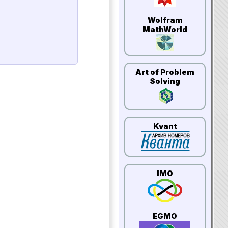
Wolfram
MathWorld
Art of Problem
Solving
Kvant
IMO
EGMO