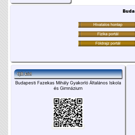
Buda
QR kód
Budapesti Fazekas Mihály Gyakorló Általános Iskola
és Gimnázium