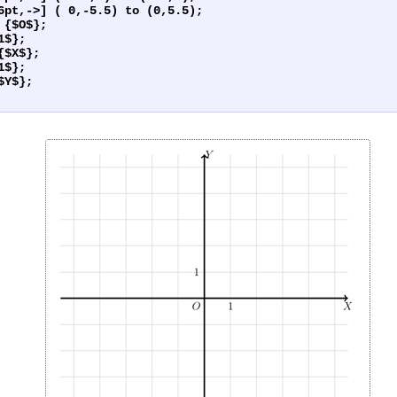
6pt,->] ( 0,-5.5) to (0,5.5);
 {$O$};
1$};
{$X$};
1$};
$Y$};