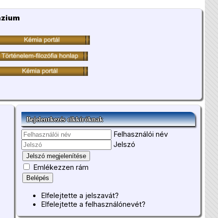
ázium
Bejelentkezés cikkíróknak
Felhasználói név
Jelszó
Jelszó megjelenítése
Emlékezzen rám
Belépés
Elfelejtette a jelszavát?
Elfelejtette a felhasználónevét?