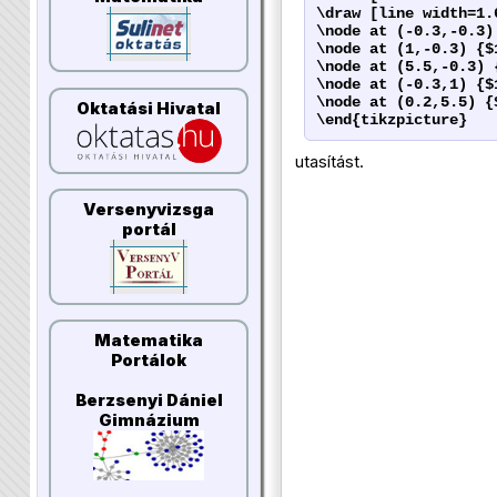
\draw [line width=1.
\node at (-0.3,-0.3)
\node at (1,-0.3) {$
\node at (5.5,-0.3) 
\node at (-0.3,1) {$
\node at (0.2,5.5) {
Oktatási Hivatal
\end{tikzpicture}
utasítást.
Versenyvizsga
portál
Matematika
Portálok
Berzsenyi Dániel
Gimnázium