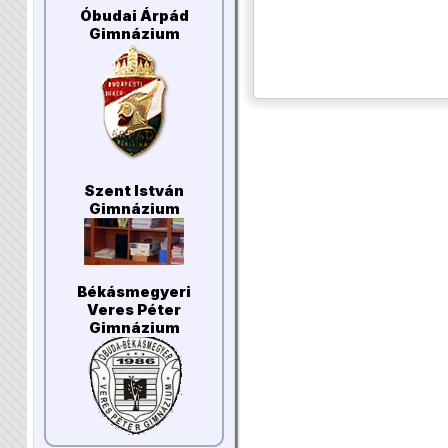
Óbudai Árpád
Gimnázium
Szent István
Gimnázium
Békásmegyeri
Veres Péter
Gimnázium