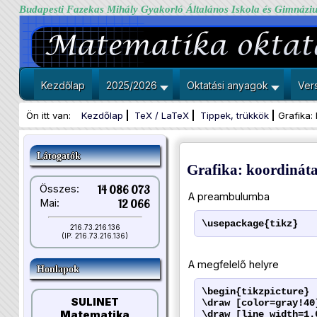
Budapesti Fazekas Mihály Gyakorló Általános Iskola és Gimnázi
Kezdőlap
2025/2026
Oktatási anyagok
Ver
Ön itt van:
Kezdőlap
TeX / LaTeX
Tippek, trükkök
Grafika:
Látogatók
Grafika: koordinát
Összes:
14 086 073
A preambulumba
Mai:
12 066
\usepackage{tikz}
216.73.216.136
(IP: 216.73.216.136)
A megfelelő helyre
Honlapok
\begin{tikzpicture}
SULINET
\draw [color=gray!40
\draw [line width=1.
Matematika