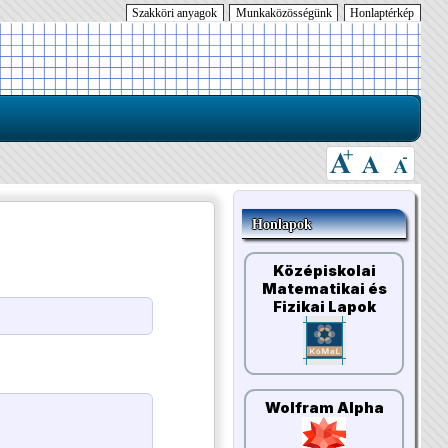
Szakköri anyagok
Munkaközösségünk
Honlaptérkép
Honlapok
Középiskolai
Matematikai és
Fizikai Lapok
Wolfram Alpha