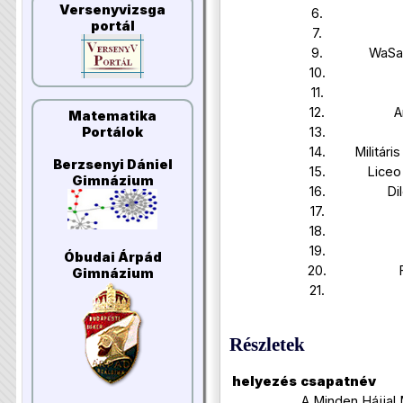
Versenyvizsga
6.
portál
7.
9.
WaSab
10.
11.
12.
A
Matematika
13.
Portálok
14.
Militári
Berzsenyi Dániel
15.
Liceo
Gimnázium
16.
Di
17.
18.
19.
Óbudai Árpád
20.
Gimnázium
21.
Részletek
helyezés
csapatnév
A Minden Hájjal