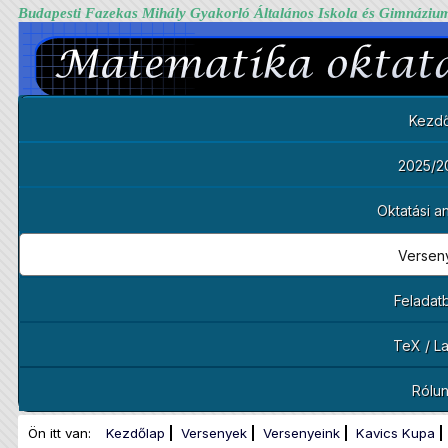
Budapesti Fazekas Mihály Gyakorló Általános Iskola és Gimnáziu
Kezdő
2025/2
Oktatási 
Versen
Feladat
TeX / L
Rólu
Ön itt van:
Kezdőlap
Versenyek
Versenyeink
Kavics Kupa