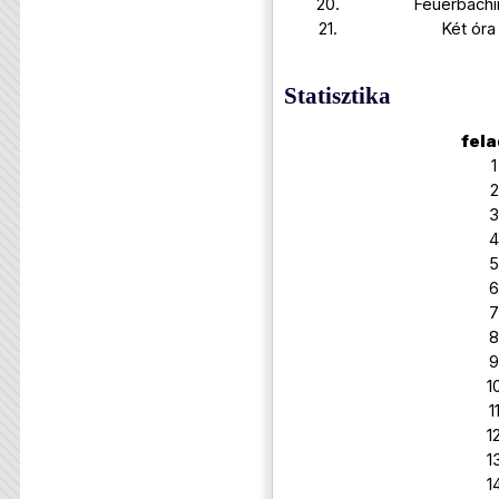
20.
Feuerbachi
21.
Két óra
Statisztika
fela
1
2
3
4
5
6
7
8
9
1
1
1
1
1