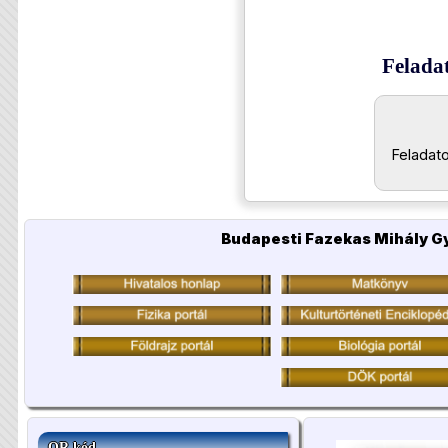
Felada
Feladat
Budapesti Fazekas Mihály G
QR kód