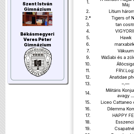
1.
Szent István
Máj
Gimnázium
2.
Lítium háro
2.*
Tigers of 
3.
tan cosπ
4.
VIGYORI
Békásmegyeri
5.
Hawk
Veres Péter
6.
marxabir
Gimnázium
7.
Vákuum
9.
WaSabi és a zö
10.
Állócsig
11.
FRV.Log
12.
Anatidae ph
13.
–.—
Militáris Konj
14.
avagy ..
15.
Liceo Cattaneo d
16.
Dilemma Ko
17.
HAPPY FE
18.
Esszenci
19.
Csapatn