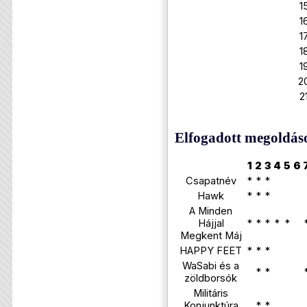
1
1
1
1
1
2
2
Elfogadott megoldás
1
2
3
4
5
6
Csapatnév
*
*
*
Hawk
*
*
*
A Minden
Hájjal
*
*
*
*
*
Megkent Máj
HAPPY FEET
*
*
*
WaSabi és a
*
*
zöldborsók
Militáris
Konjunktúra
*
*