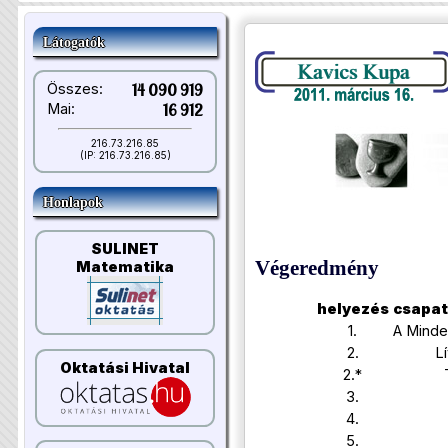
Látogatók
Összes:
14 090 919
Mai:
16 912
216.73.216.85
(IP: 216.73.216.85)
Honlapok
SULINET
Végeredmény
Matematika
helyezés
csapa
1.
A Minde
2.
L
Oktatási Hivatal
2.*
3.
4.
5.