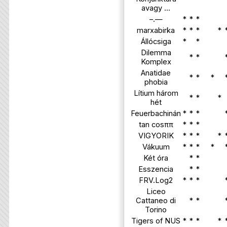
avagy ...
–.—
*
*
*
marxabirka
*
*
*
*
Állócsiga
*
*
Dilemma
*
*
Komplex
Anatidae
*
*
*
phobia
Lítium három
*
*
*
hét
Feuerbachinán
*
*
*
tan cosππ
*
*
*
VIGYORIK
*
*
*
*
Vákuum
*
*
*
*
Két óra
*
*
Esszencia
*
*
FRV.Log2
*
*
*
Liceo
Cattaneo di
*
*
Torino
Tigers of NUS
*
*
*
*