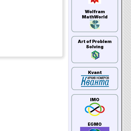
Wolfram
MathWorld
Art of Problem
Solving
Kvant
IMO
EGMO