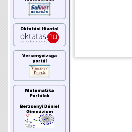
Oktatási Hivatal
Versenyvizsga
portál
Matematika
Portálok
Berzsenyi Dániel
Gimnázium