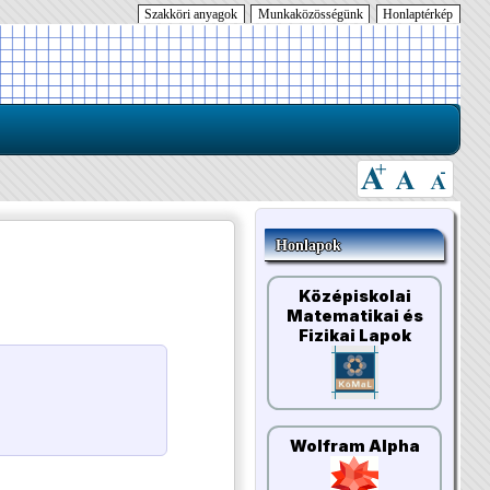
Szakköri anyagok
Munkaközösségünk
Honlaptérkép
Honlapok
Középiskolai
Matematikai és
Fizikai Lapok
Wolfram Alpha