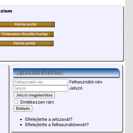
ázium
Bejelentkezés cikkíróknak
Felhasználói név
Jelszó
Jelszó megjelenítése
Emlékezzen rám
Belépés
Elfelejtette a jelszavát?
Elfelejtette a felhasználónevét?