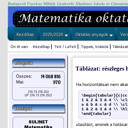
Budapesti Fazekas Mihály Gyakorló Általános Iskola és Gimnázi
Kezdőlap
2025/2026
Oktatási anyagok
Ver
Ön itt van:
Kezdőlap
TeX / LaTeX
Tippek, trükkök
Táblázat
Látogatók
Táblázat: részleges 
Összes:
14 058 816
Mai:
970
Ha horizontálisan nem aka
216.73.216.252
\begin{tabular}{c|cc
(IP: 216.73.216.252)
1 & 2 & 3 & 4 \\ \cl
a & b & c & d \\ \cl
Honlapok
1 & 2 & 3 & 4 \\ \hl
\end{tabular}
SULINET
utasítást, aminek a hatásár
Matematika