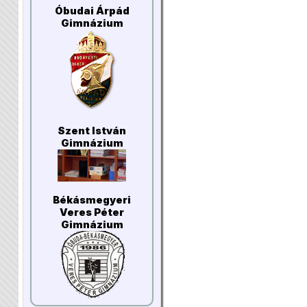
Óbudai Árpád
Gimnázium
Szent István
Gimnázium
Békásmegyeri
Veres Péter
Gimnázium