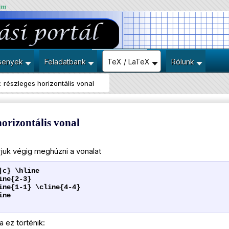
um
senyek
Feladatbank
TeX / LaTeX
Rólunk
: részleges horizontális vonal
horizontális vonal
rjuk végig meghúzni a vonalat
|c} \hline
ine{2-3}
ine{1-1} \cline{4-4}
ine
a ez történik: