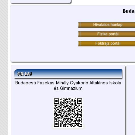
Buda
QR kód
Budapesti Fazekas Mihály Gyakorló Általános Iskola
és Gimnázium