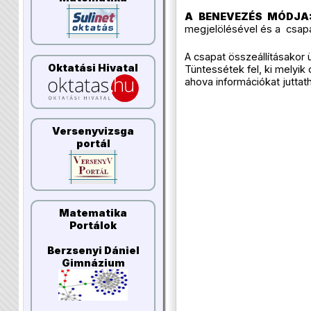
A BENEVEZÉS MÓDJA
megjelölésével és a ​ csapa
A csapat összeállításakor 
Oktatási Hivatal
Tüntessétek fel, ki melyik 
ahova információkat juttat
Versenyvizsga
portál
Matematika
Portálok
Berzsenyi Dániel
Gimnázium