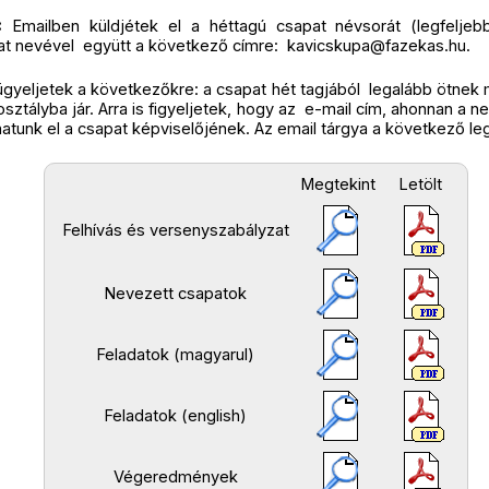
:
Emailben küldjétek el a héttagú csapat névsorát (legfeljebb 1
t nevével ​ együtt a következő címre: ​
kavicskupa@fazekas.hu
.
ügyeljetek a következőkre: a csapat hét tagjából ​ legalább ötnek 
osztályba jár. Arra is figyeljetek, hogy az ​ e-mail cím, ahonnan a 
hatunk el a csapat képviselőjének. Az email tárgya a következő l
Megtekint
Letölt
Felhívás és versenyszabályzat
Nevezett csapatok
Feladatok (magyarul)
Feladatok (english)
Végeredmények