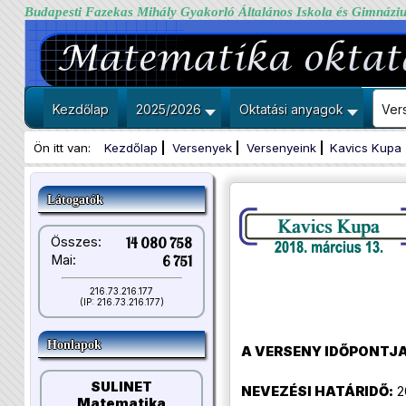
Budapesti Fazekas Mihály Gyakorló Általános Iskola és Gimnázi
Kezdőlap
2025/2026
Oktatási anyagok
Ver
Ön itt van:
Kezdőlap
Versenyek
Versenyeink
Kavics Kupa
Látogatók
Összes:
14 080 758
Mai:
6 751
216.73.216.177
(IP: 216.73.216.177)
Honlapok
A VERSENY IDŐPONTJA
SULINET
NEVEZÉSI HATÁRIDŐ:
​2
Matematika