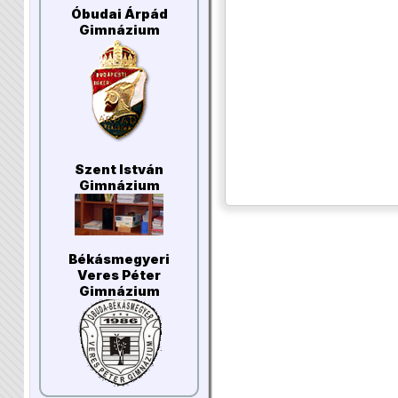
Óbudai Árpád
Gimnázium
Szent István
Gimnázium
Békásmegyeri
Veres Péter
Gimnázium