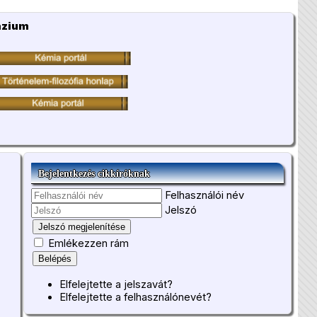
ázium
Bejelentkezés cikkíróknak
Felhasználói név
Jelszó
Jelszó megjelenítése
Emlékezzen rám
Belépés
Elfelejtette a jelszavát?
Elfelejtette a felhasználónevét?