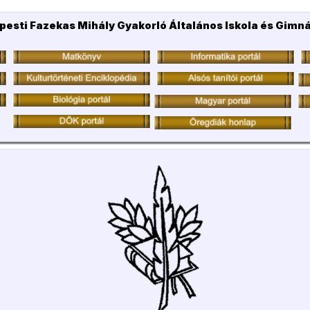
pesti Fazekas Mihály Gyakorló Általános Iskola és Gimn