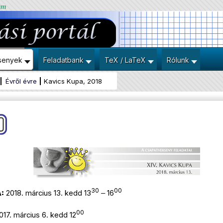
um
senyek
Feladatbank
TeX / LaTeX
Rólunk
Évről évre
Kavics Kupa, 2018
30
00
:
2018. március 13. kedd 13
‒ 16
00
017. március 6. kedd 12