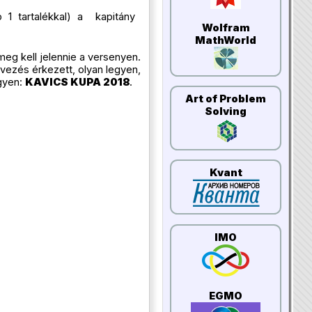
 tartalékkal) a ​ kapitány ​
Wolfram
MathWorld
meg kell jelennie a versenyen.
nevezés érkezett, olyan legyen,
egyen:
KAVICS KUPA 2018
.
Art of Problem
Solving
Kvant
IMO
EGMO