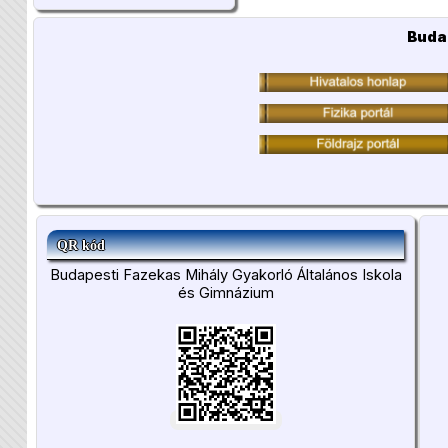
Buda
QR kód
Budapesti Fazekas Mihály Gyakorló Általános Iskola
és Gimnázium