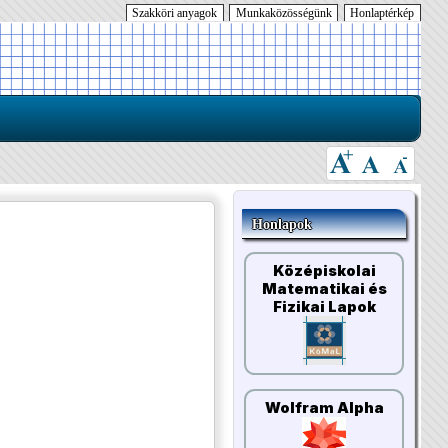
Szakköri anyagok
Munkaközösségünk
Honlaptérkép
Honlapok
Középiskolai
Matematikai és
Fizikai Lapok
Wolfram Alpha