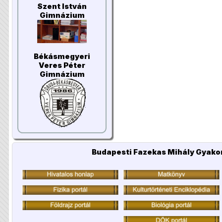
Szent István
Gimnázium
Békásmegyeri
Veres Péter
Gimnázium
Budapesti Fazekas Mihály Gyakor