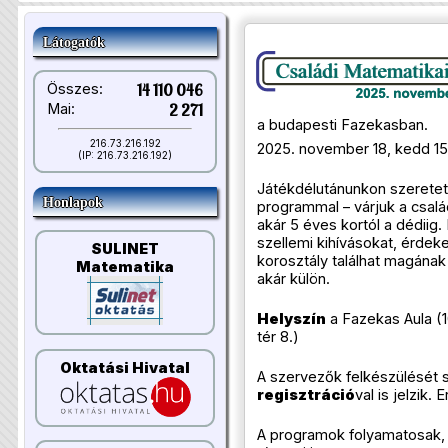
Látogatók
Összes:
14 110 046
Mai:
2 271
a budapesti Fazekasban.
216.73.216.192
2025. november 18, kedd 15
(IP: 216.73.216.192)
Játékdélutánunkon szeretett
Honlapok
programmal – várjuk a csalá
akár 5 éves kortól a dédiig. 
szellemi kihívásokat, érde
SULINET
korosztály találhat magának 
Matematika
akár külön.
Helyszín
a Fazekas Aula (
tér 8.)
Oktatási Hivatal
A szervezők felkészülését s
regisztráció
val is jelzik. 
A programok folyamatosak, 