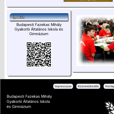
QR kód
Budapesti Fazekas Mihály
Gyakorló Általános Iskola és
Gimnázium
|
|
Impresszum
Közreműködők
Honlap
Budapesti Fazekas Mihály
Gyakorló Általános Iskola
és Gimnázium