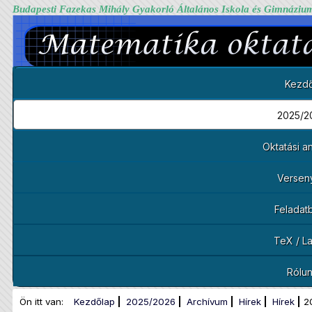
Budapesti Fazekas Mihály Gyakorló Általános Iskola és Gimnáziu
Kezdő
2025/2
Oktatási 
Versen
Feladat
TeX / L
Rólu
Ön itt van:
Kezdőlap
2025/2026
Archívum
Hírek
Hírek
2