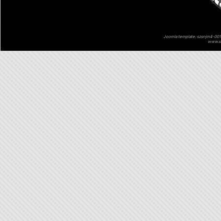
Joomla template: szsnjm4-001 
www.sz