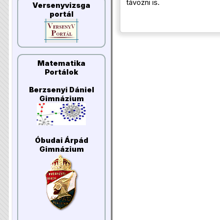
távozni is.
Versenyvizsga
portál
Matematika
Portálok
Berzsenyi Dániel
Gimnázium
Óbudai Árpád
Gimnázium