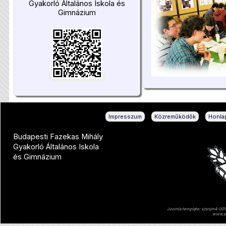
Gyakorló Általános Iskola és
Gimnázium
|
|
Impresszum
Közreműködők
Honlap
Budapesti Fazekas Mihály
Gyakorló Általános Iskola
és Gimnázium
Joomla template: szsnjm4-001 
www.sz