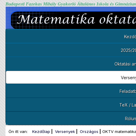
Budapesti Fazekas Mihály Gyakorló Általános Iskola és Gimnáziu
Kezdő
2025/2
Oktatási 
Versen
Feladat
TeX / L
Rólu
Ön itt van:
Kezdőlap
Versenyek
Országos
OKTV matematik