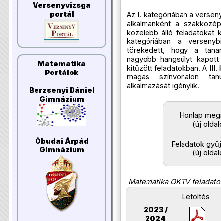
Versenyvizsga
portál
Az I. kategóriában a versen
alkalmanként a szakközépi
közelebb álló feladatokat 
kategóriában a versenyb
törekedett, hogy a tana
nagyobb hangsúlyt kapott
Matematika
kitűzött feladatokban. A III.
Portálok
magas színvonalon tanu
alkalmazását igénylik.
Berzsenyi Dániel
Gimnázium
Honlap megn
(új oldal
Óbudai Árpád
Feladatok gyű
Gimnázium
(új oldal
Matematika OKTV feladatok
Letöltés
2023 /
2024