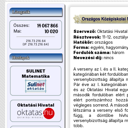
Látogatók
Összes:
14 067 866
Mai:
10 020
Szervező:
Oktatási Hivatal
Résztvevok:
11-12. osztály
216.73.216.64
Hatókör:
országos
(IP: 216.73.216.64)
Forma:
egyéni, hagyomán
Fordulók száma:
három
Nevezési díj:
nincs
Honlapok
A verseny az I. és a II. kate
SULINET
kategóriában két fordulóban 
Matematika
versenybizottság állapítja
Pár éve az I. kategóriában
és az Oktatási Hivatal eg
második fordulóban elér
elért pontszámhoz hozzá
Oktatási Hivatal
végleges sorrend. A másodi
létszáma a verseny első fo
függ, a döntőbe hívh
versenybizottság állapítja 
több.