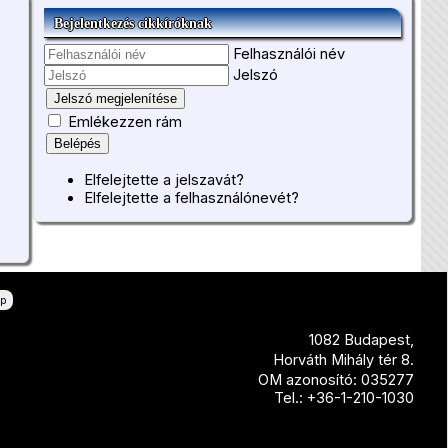
Bejelentkezés cikkíróknak
Felhasználói név
Jelszó
Jelszó megjelenítése
Emlékezzen rám
Belépés
Elfelejtette a jelszavát?
Elfelejtette a felhasználónevét?
ép
1082 Budapest,
Horváth Mihály tér 8.
OM azonosító: 035277
Tel.: +36-1-210-1030