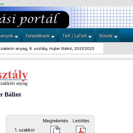
um
senyek
Feladatbank
TeX / LaTeX
Rólunk
zakköri anyag, 8. osztály, Hujter Bálint, 2021/2022
er Bálint
Megtekintés
Letöltés
1. szakkör