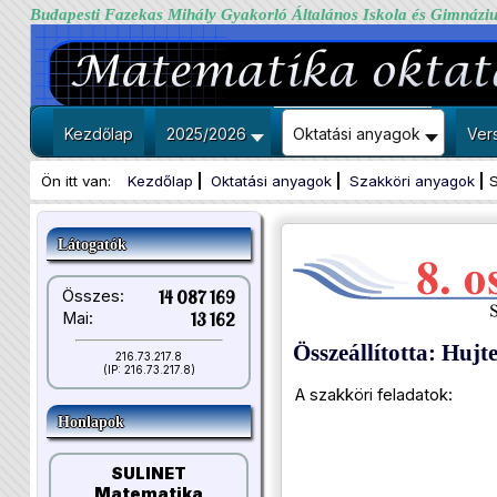
Budapesti Fazekas Mihály Gyakorló Általános Iskola és Gimnázi
Kezdőlap
2025/2026
Oktatási anyagok
Ver
Ön itt van:
Kezdőlap
Oktatási anyagok
Szakköri anyagok
S
Látogatók
Összes:
14 087 169
Mai:
13 162
Összeállította: Hujt
216.73.217.8
(IP: 216.73.217.8)
A szakköri feladatok:
Honlapok
SULINET
Matematika