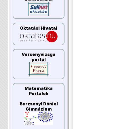
Oktatási Hivatal
Versenyvizsga
portál
Matematika
Portálok
Berzsenyi Dániel
Gimnázium