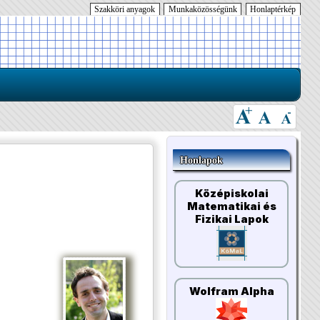
Szakköri anyagok
Munkaközösségünk
Honlaptérkép
Honlapok
Középiskolai
Matematikai és
Fizikai Lapok
Wolfram Alpha