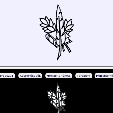
|
|
|
|
mpresszum
Közreműködők
Honlap története
Forgalom
Honlaptérk