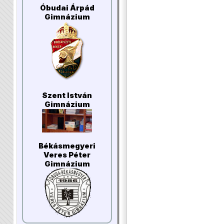
Óbudai Árpád
Gimnázium
Szent István
Gimnázium
Békásmegyeri
Veres Péter
Gimnázium