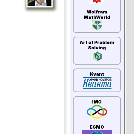
Wolfram
MathWorld
Art of Problem
Solving
Kvant
IMO
EGMO