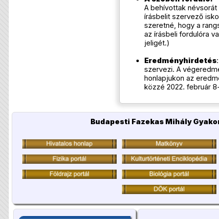
A behívottak névsorát 
írásbelit szervező isk
szeretné, hogy a rang
az írásbeli fordulóra 
jeligét.)
Eredményhirdetés
szervezi. A végeredm
honlapjukon az eredm
közzé 2022. február 8-
Budapesti Fazekas Mihály Gyakor