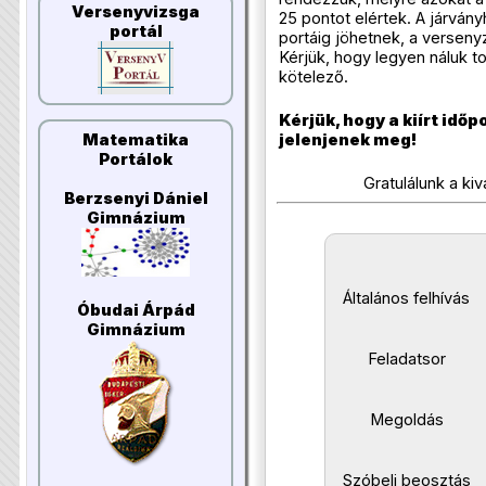
Versenyvizsga
25 pontot elértek. A járvány
portál
portáig jöhetnek, a versenyz
Kérjük, hogy legyen náluk t
kötelező.
Kérjük, hogy a kiírt időp
jelenjenek meg!
Matematika
Portálok
Gratulálunk a k
Berzsenyi Dániel
Gimnázium
​
Általános felhívás
Óbudai Árpád
Gimnázium
Feladatsor
Megoldás
Szóbeli beosztás