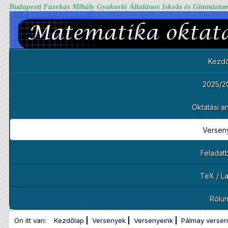
Budapesti Fazekas Mihály Gyakorló Általános Iskola és Gimnáziu
Kezdő
2025/2
Oktatási 
Versen
Feladat
TeX / L
Rólu
Ön itt van:
Kezdőlap
Versenyek
Versenyeink
Pálmay versen