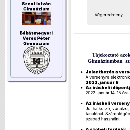
Szent István
Gimnázium
Végeredmény
Békásmegyeri
Veres Péter
Gimnázium
Tájékoztató azok
Gimnáziumban sze
Jelentkezés a vers
A versenyre elektroniku
2022, január 8
.
Az írásbeli időpont
2022. január 14. 15 óra.
Az írásbeli verseny
Jó, ha körző, vonalzó,
tanulónál. Számológép
szabad használni.
A szóbeli forduló: