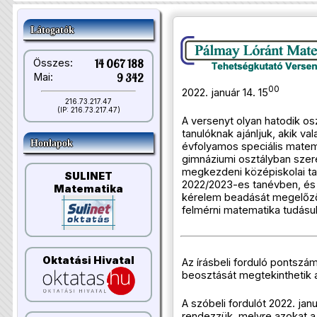
Látogatók
Összes:
14 067 188
Mai:
9 342
00
2022. január 14. 15
216.73.217.47
(IP: 216.73.217.47)
A versenyt olyan hatodik os
tanulóknak ajánljuk, akik va
Honlapok
évfolyamos speciális matem
gimnáziumi osztályban szer
megkezdeni középiskolai ta
SULINET
2022/2023-es tanévben, és a
Matematika
kérelem beadását megelőz
felmérni matematika tudásuk
Oktatási Hivatal
Az írásbeli forduló pontszám
beosztását megtekinthetik a
A szóbeli fordulót 2022. ja
rendezzük, melyre azokat a 