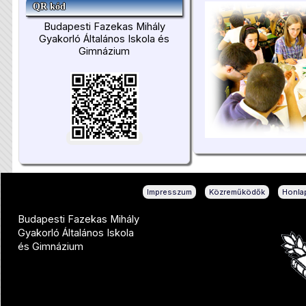
QR kód
Budapesti Fazekas Mihály
Gyakorló Általános Iskola és
Gimnázium
|
|
Impresszum
Közreműködők
Honlap
Budapesti Fazekas Mihály
Gyakorló Általános Iskola
és Gimnázium