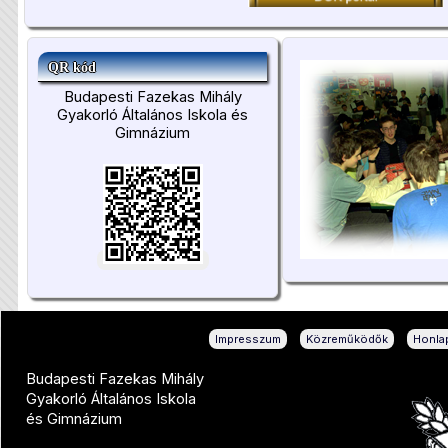
QR kód
Budapesti Fazekas Mihály
Gyakorló Általános Iskola és
Gimnázium
|
|
Impresszum
Közreműködők
Honlap
Budapesti Fazekas Mihály
Gyakorló Általános Iskola
és Gimnázium