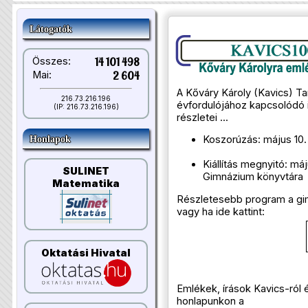
Látogatók
Összes:
14 101 498
Mai:
2 604
A Kőváry Károly (Kavics) Ta
216.73.216.196
évfordulójához kapcsolódó
(IP: 216.73.216.196)
részletei ...
Koszorúzás: május 10.
Honlapok
Kiállítás megnyitó: má
SULINET
Gimnázium könyvtára
Matematika
Részletesebb program a gim
vagy ha ide kattint:
Oktatási Hivatal
Emlékek, írások Kavics-ról é
honlapunkon a