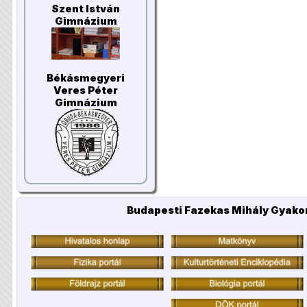
Szent István
Gimnázium
Békásmegyeri
Veres Péter
Gimnázium
Budapesti Fazekas Mihály Gyakor