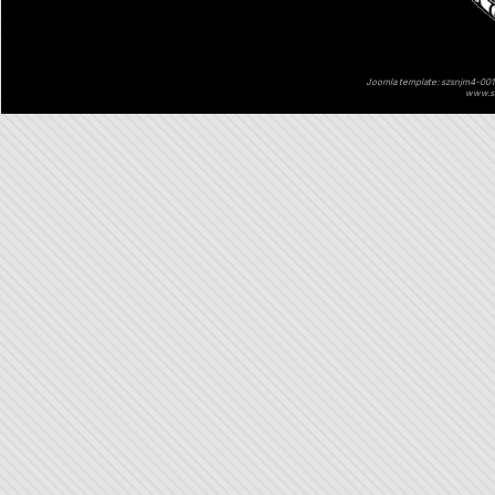
Joomla template: szsnjm4-001 
www.sz