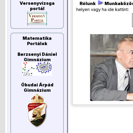
Versenyvizsga
Rólunk
Munkaközö
portál
helyen vagy ha ide kattint:
Matematika
Portálok
Berzsenyi Dániel
Gimnázium
Óbudai Árpád
Gimnázium