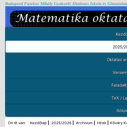
Budapesti Fazekas Mihály Gyakorló Általános Iskola és Gimnáziu
Kezdő
2025/2
Oktatási 
Versen
Feladat
TeX / L
Rólu
Ön itt van:
Kezdőlap
2025/2026
Archívum
Hírek
Kőváry K