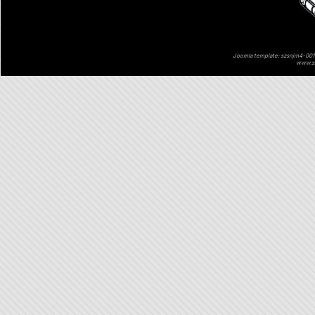
Joomla template: szsnjm4-001 
www.sz