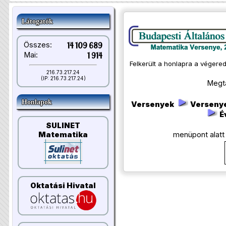
Látogatók
Összes:
14 109 689
Mai:
1 914
Felkerült a honlapra a végere
216.73.217.24
(IP: 216.73.217.24)
Megta
Honlapok
Versenyek
Verseny
É
SULINET
menüpont alatt 
Matematika
Oktatási Hivatal