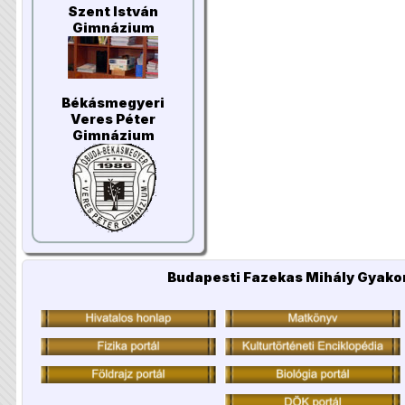
Szent István
Gimnázium
Békásmegyeri
Veres Péter
Gimnázium
Budapesti Fazekas Mihály Gyakor