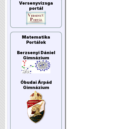
Versenyvizsga
portál
Matematika
Portálok
Berzsenyi Dániel
Gimnázium
Óbudai Árpád
Gimnázium