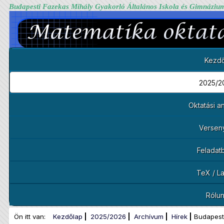
Budapesti Fazekas Mihály Gyakorló Általános Iskola és Gimnáziu
Kezdő
2025/2
Oktatási 
Versen
Feladat
TeX / L
Rólu
Ön itt van:
Kezdőlap
2025/2026
Archívum
Hírek
Budapest