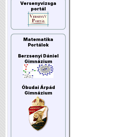
Versenyvizsga
portál
Matematika
Portálok
Berzsenyi Dániel
Gimnázium
Óbudai Árpád
Gimnázium