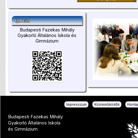
QR kód
Budapesti Fazekas Mihály
Gyakorló Általános Iskola és
Gimnázium
|
|
Impresszum
Közreműködők
Honlap
Budapesti Fazekas Mihály
Gyakorló Általános Iskola
és Gimnázium