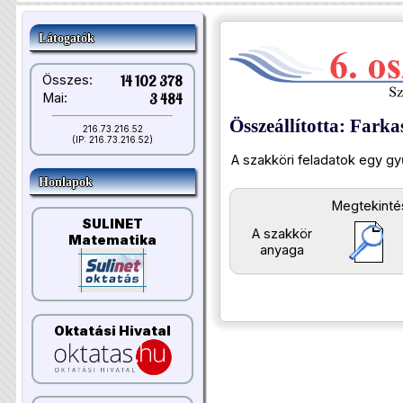
Látogatók
Összes:
14 102 378
Mai:
3 484
Összeállította: Farka
216.73.216.52
(IP: 216.73.216.52)
A szakköri feladatok egy g
Honlapok
Megtekinté
SULINET
A szakkör
Matematika
anyaga
Oktatási Hivatal