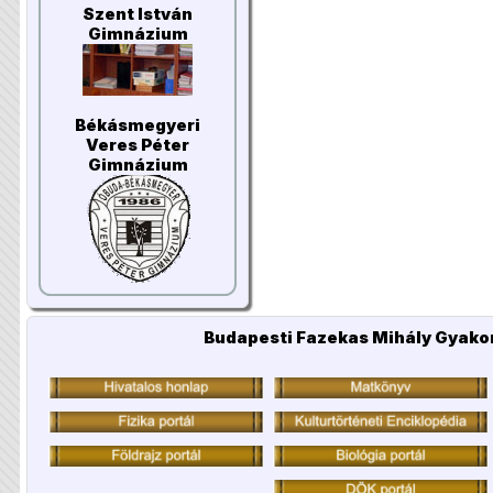
Szent István
Gimnázium
Békásmegyeri
Veres Péter
Gimnázium
Budapesti Fazekas Mihály Gyakor