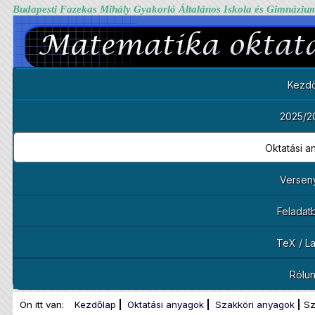
Budapesti Fazekas Mihály Gyakorló Általános Iskola és Gimnáziu
Kezdő
2025/2
Oktatási 
Versen
Feladat
TeX / L
Rólu
Ön itt van:
Kezdőlap
Oktatási anyagok
Szakköri anyagok
Sz