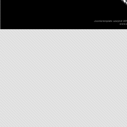
Joomla template: szsnjm4-001 
www.sz