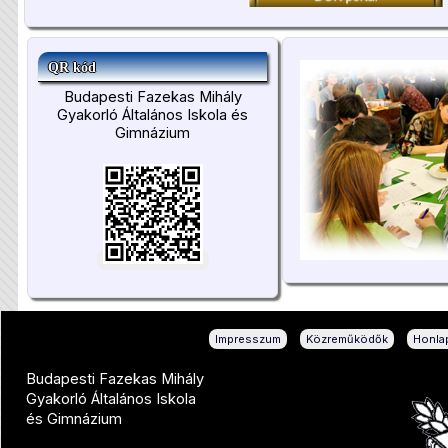
QR kód
Budapesti Fazekas Mihály
Gyakorló Általános Iskola és
Gimnázium
|
|
Impresszum
Közreműködők
Honlap
Budapesti Fazekas Mihály
Gyakorló Általános Iskola
és Gimnázium