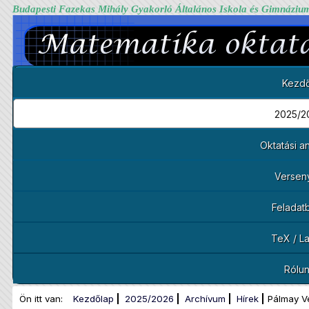
Budapesti Fazekas Mihály Gyakorló Általános Iskola és Gimnáziu
Kezdő
2025/2
Oktatási 
Versen
Feladat
TeX / L
Rólu
Ön itt van:
Kezdőlap
2025/2026
Archívum
Hírek
Pálmay V