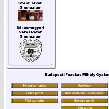
Szent István
Gimnázium
Békásmegyeri
Veres Péter
Gimnázium
Budapesti Fazekas Mihály Gyakor