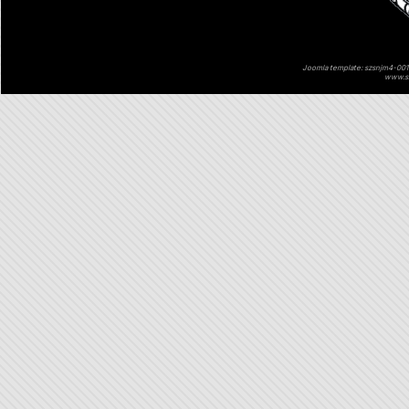
Joomla template: szsnjm4-001 
www.sz