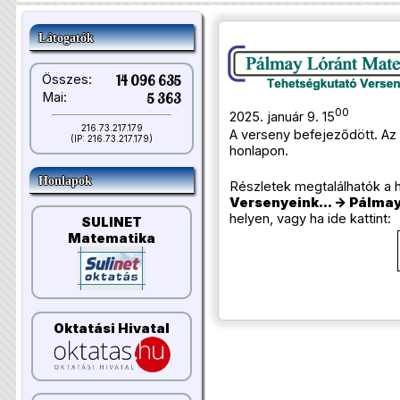
Látogatók
Összes:
14 096 635
Mai:
5 363
00
2025. január 9. 15
216.73.217.179
A verseny befejeződött. A
(IP: 216.73.217.179)
honlapon.
Honlapok
Részletek megtalálhatók a 
Versenyeink... -> Pálmay 
helyen, vagy ha ide kattint:
SULINET
Matematika
Oktatási Hivatal