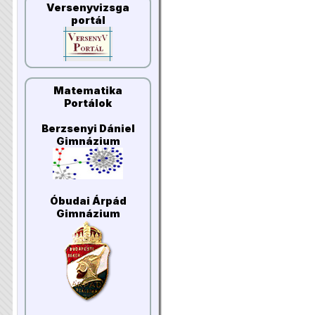
Versenyvizsga
portál
Matematika
Portálok
Berzsenyi Dániel
Gimnázium
Óbudai Árpád
Gimnázium