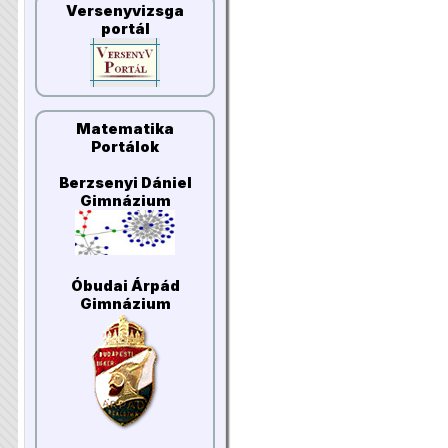
Versenyvizsga
portál
Matematika
Portálok
Berzsenyi Dániel
Gimnázium
Óbudai Árpád
Gimnázium