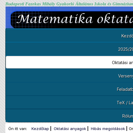
Budapesti Fazekas Mihály Gyakorló Általános Iskola és Gimnáziu
Kezdő
2025/2
Oktatási 
Versen
Feladat
TeX / L
Rólu
Ön itt van:
Kezdőlap
Oktatási anyagok
Hibás megoldások
Or