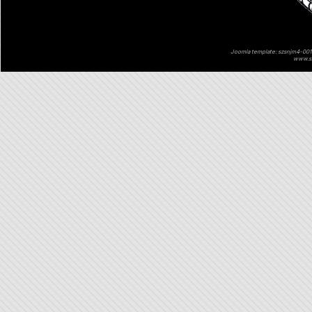
Joomla template: szsnjm4-001 
www.sz