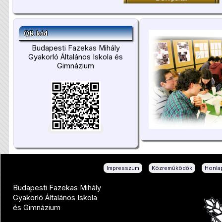
QR kód
Budapesti Fazekas Mihály
Gyakorló Általános Iskola és
Gimnázium
|
|
Impresszum
Közreműködők
Honlap
Budapesti Fazekas Mihály
Gyakorló Általános Iskola
és Gimnázium