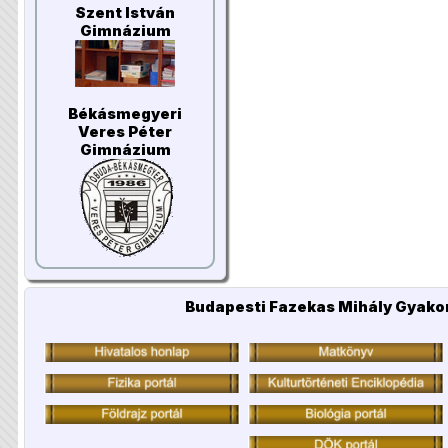
Szent István
Gimnázium
Békásmegyeri
Veres Péter
Gimnázium
Budapesti Fazekas Mihály Gyakor