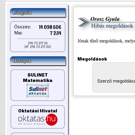
Látogatók
Összes:
14 098 506
Mai:
7 234
Jónak tűnő megoldások, melye
216.73.217.33
(IP: 216.73.217.33)
Megoldások
Honlapok
SULINET
Matematika
Szerző megoldása
Oktatási Hivatal