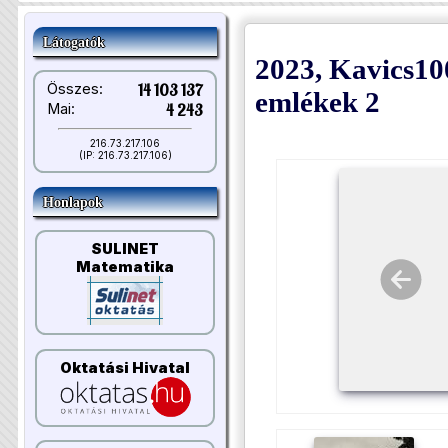
Látogatók
2023, Kavics10
Összes:
14 103 137
emlékek 2
Mai:
4 243
216.73.217.106
(IP: 216.73.217.106)
Honlapok
SULINET
Matematika
Oktatási Hivatal