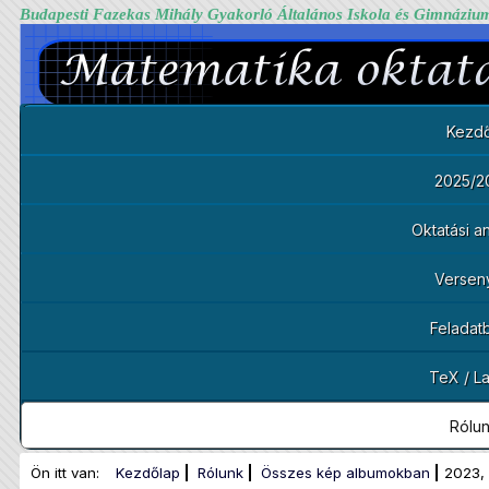
Budapesti Fazekas Mihály Gyakorló Általános Iskola és Gimnáziu
Kezdő
2025/2
Oktatási 
Versen
Feladat
TeX / L
Rólu
Ön itt van:
Kezdőlap
Rólunk
Összes kép albumokban
2023,