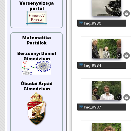
Versenyvizsga
portál
img_9980
Matematika
Portálok
Berzsenyi Dániel
Gimnázium
img_9984
Óbudai Árpád
Gimnázium
img_9987