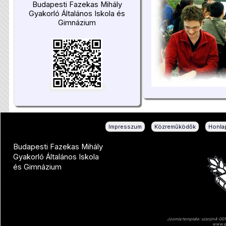
Budapesti Fazekas Mihály
Gyakorló Általános Iskola és
Gimnázium
|
|
Impresszum
Közreműködők
Honlap
Budapesti Fazekas Mihály
Gyakorló Általános Iskola
és Gimnázium
Joomla template: szsnjm4-001 
www.sz