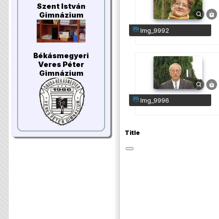
Szent István
Gimnázium
img_9992
Békásmegyeri
Veres Péter
Gimnázium
img_9996
Title