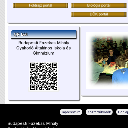
QR kód
Budapesti Fazekas Mihály
Gyakorló Általános Iskola és
Gimnázium
|
|
Impresszum
Közreműködők
Honlap
Budapesti Fazekas Mihály