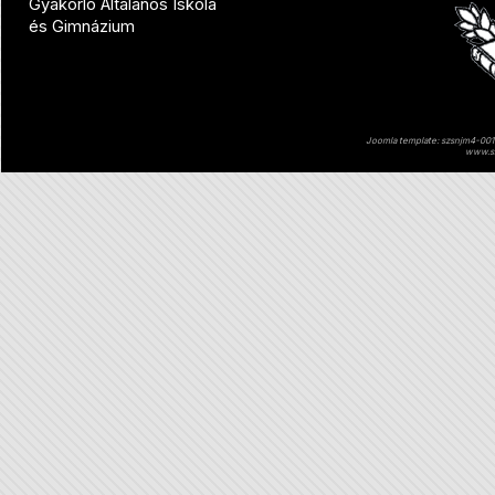
Gyakorló Általános Iskola
és Gimnázium
Joomla template: szsnjm4-001 
www.sz