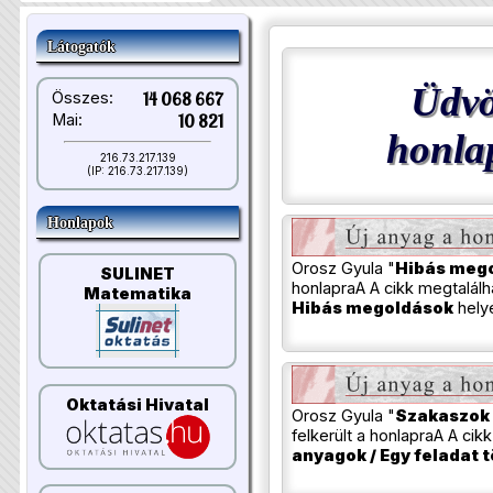
Látogatók
Üdvö
Összes:
14 068 667
Mai:
10 821
honla
216.73.217.139
(IP: 216.73.217.139)
Honlapok
Orosz Gyula "
Hibás meg
SULINET
honlapraA A cikk megtalál
Matematika
Hibás megoldások
hely
Oktatási Hivatal
Orosz Gyula "
Szakaszok
felkerült a honlapraA A ci
anyagok / Egy feladat