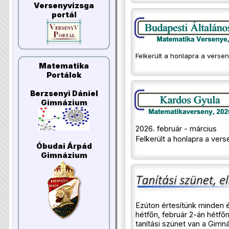
Versenyvizsga
portál
Felkerült a honlapra a versen
Matematika
Portálok
Berzsenyi Dániel
Gimnázium
2026. február - március
Felkerült a honlapra a ver
Óbudai Árpád
Gimnázium
Ezúton értesítünk minden 
hétfőn, február 2-án hétfő
tanítási szünet van a Gim