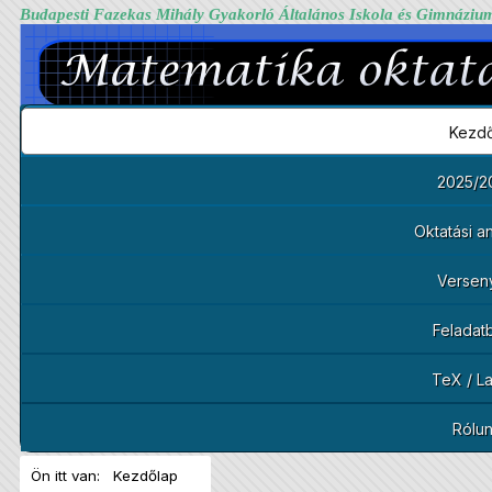
Budapesti Fazekas Mihály Gyakorló Általános Iskola és Gimnáziu
Kezdő
2025/2
Oktatási 
Versen
Feladat
TeX / L
Rólu
Ön itt van:
Kezdőlap