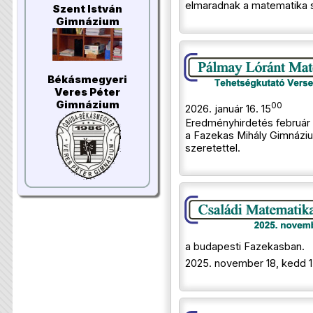
elmaradnak a matematika 
Szent István
Gimnázium
Békásmegyeri
Veres Péter
Gimnázium
00
2026. január 16. 15
Eredményhirdetés február 
a Fazekas Mihály Gimnázi
szeretettel.
a budapesti Fazekasban.
2025. november 18, kedd 