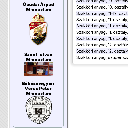
Szakköri anyag, 10. osztál
Óbudai Árpád
Szakköri anyag, 10. osztál
Gimnázium
Szakköri anyag, 11-12. osz
Szakköri anyag, 11. osztál
Szakköri anyag, 11. osztál
Szakköri anyag, 11. osztál
Szakköri anyag, 11. osztál
Szakköri anyag, 12. osztál
Szakköri anyag, 12. osztál
Szent István
Szakköri anyag, szuper sz
Gimnázium
Békásmegyeri
Veres Péter
Gimnázium