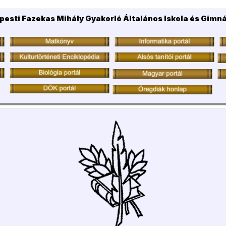
pesti Fazekas Mihály Gyakorló Általános Iskola és Gimn