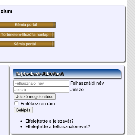
ázium
Bejelentkezés cikkíróknak
Felhasználói név
Jelszó
Jelszó megjelenítése
Emlékezzen rám
Belépés
Elfelejtette a jelszavát?
Elfelejtette a felhasználónevét?