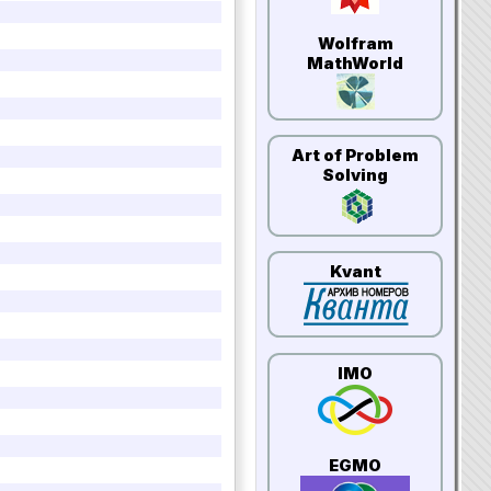
Wolfram
MathWorld
Art of Problem
Solving
Kvant
IMO
EGMO