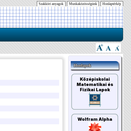
Szakköri anyagok
Munkaközösségünk
Honlaptérkép
Honlapok
Középiskolai
Matematikai és
Fizikai Lapok
Wolfram Alpha