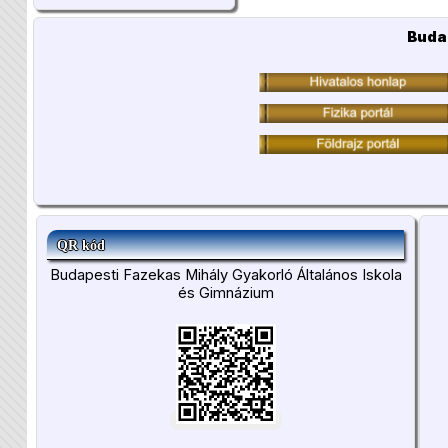
Buda
QR kód
Budapesti Fazekas Mihály Gyakorló Általános Iskola
és Gimnázium