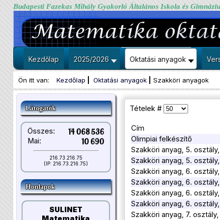
Budapesti Fazekas Mihály Gyakorló Általános Iskola és Gimnázi
Kezdőlap
2025/2026
Oktatási anyagok
Ver
Ön itt van:
Kezdőlap
Oktatási anyagok
Szakköri anyagok
Tételek #
Látogatók
Cím
Összes:
14 068 536
Olimpiai felkészítő
Mai:
10 690
Szakköri anyag, 5. osztály,
216.73.216.75
Szakköri anyag, 5. osztál
(IP: 216.73.216.75)
Szakköri anyag, 6. osztály
Szakköri anyag, 6. osztály
Honlapok
Szakköri anyag, 6. osztály
Szakköri anyag, 6. osztály
SULINET
Szakköri anyag, 7. osztály,
Matematika