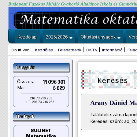
Budapesti Fazekas Mihály Gyakorló Általános Iskola és Gimnázi
Kezdőlap
2025/2026
Oktatási anyagok
Ver
Ön itt van:
Kezdőlap
Feladatbank
OKTV
Információ
Fela
Látogatók
Összes:
14 096 901
Mai:
5 629
216.73.216.253
Arany Dániel M
(IP: 216.73.216.253)
Találatok száma lapon
Honlapok
Keresési szűrő: ad_20
SULINET
Matematika