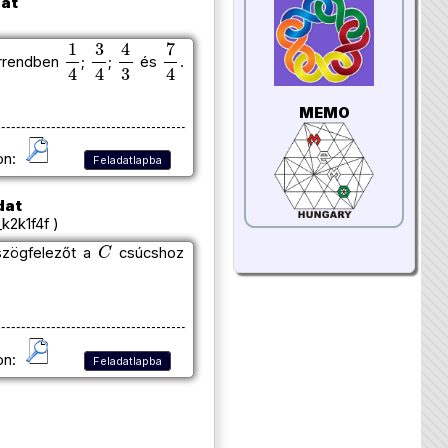
dat
1
4
3
4
4
3
7
4
orrendben
;
;
és
.
MEMO
on:
Feladatlapba
dat
k2k1f4f )
C
szögfelezőt a
csúcshoz
on:
Feladatlapba