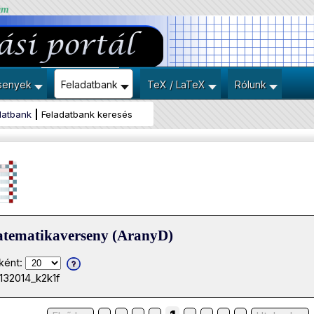
um
senyek
Feladatbank
TeX / LaTeX
Rólunk
datbank
Feladatbank keresés
atematikaverseny (AranyD)
ként:
132014_k2k1f