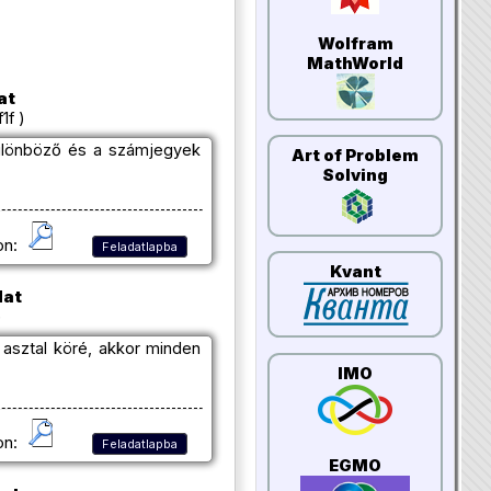
Wolfram
MathWorld
at
1f )
ülönböző és a számjegyek
Art of Problem
Solving
on:
Feladatlapba
Kvant
dat
)
 asztal köré, akkor minden
IMO
on:
Feladatlapba
EGMO