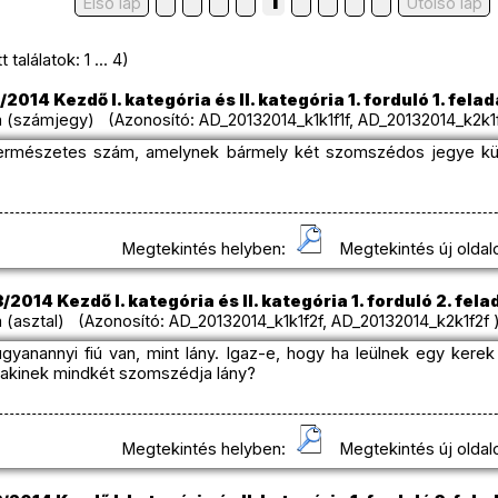
1
Első lap
Utolso lap
találatok: 1 ... 4)
2014 Kezdő I. kategória és II. kategória 1. forduló 1. felad
 (számjegy) (Azonosító: AD_20132014_k1k1f1f, AD_20132014_k2k1f
 természetes szám, amelynek bármely két szomszédos jegye k
Megtekintés helyben:
Megtekintés új oldal
2014 Kezdő I. kategória és II. kategória 1. forduló 2. fela
(asztal) (Azonosító: AD_20132014_k1k1f2f, AD_20132014_k2k1f2f 
gyanannyi fiú van, mint lány. Igaz-e, hogy ha leülnek egy kerek
, akinek mindkét szomszédja lány?
Megtekintés helyben:
Megtekintés új oldal