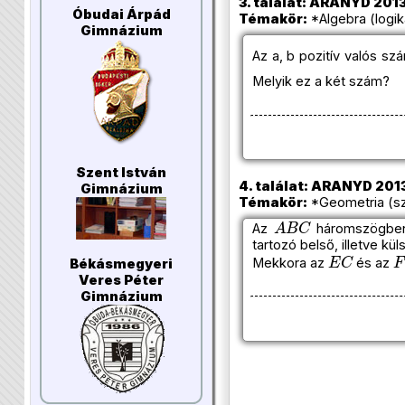
3. találat: ARANYD 2013/
Óbudai Árpád
Témakör:
*Algebra (logik
Gimnázium
Az a, b pozitív valós s
Melyik ez a két szám?
Szent István
4. találat: ARANYD 2013/
Gimnázium
Témakör:
*Geometria (sz
A
B
C
Az
háromszögbe
tartozó belső, illetve k
E
C
F
Mekkora az
és az
Békásmegyeri
Veres Péter
Gimnázium