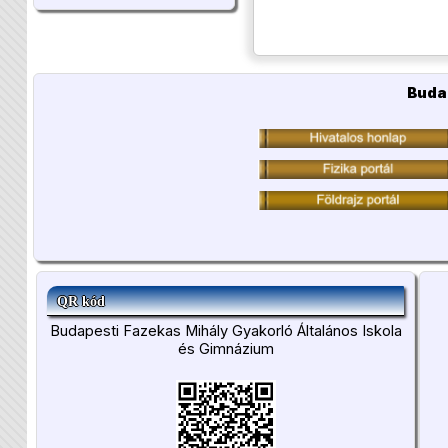
Buda
QR kód
Budapesti Fazekas Mihály Gyakorló Általános Iskola
és Gimnázium