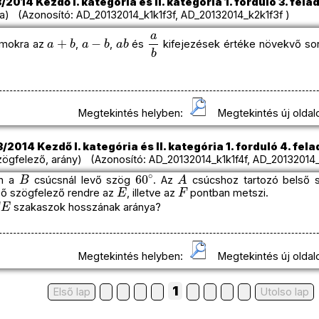
2014 Kezdő I. kategória és II. kategória 1. forduló 3. fela
a) (Azonosító: AD_20132014_k1k1f3f, AD_20132014_k2k1f3f )
a
+
b
a
−
b
a
b
a
b
zámokra az
,
,
és
kifejezések értéke növekvő s
Megtekintés helyben:
Megtekintés új oldal
2014 Kezdő I. kategória és II. kategória 1. forduló 4. fela
ögfelező, arány) (Azonosító: AD_20132014_k1k1f4f, AD_20132014_
B
60
∘
A
n a
csúcsnál levő szög
. Az
csúcshoz tartozó belső 
E
F
ülső szögfelező rendre az
, illetve az
pontban metszi.
E
szakaszok hosszának aránya?
Megtekintés helyben:
Megtekintés új oldal
1
Első lap
Utolso lap