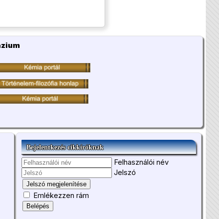
ázium
Bejelentkezés cikkíróknak
Felhasználói név
Jelszó
Jelszó megjelenítése
Emlékezzen rám
Belépés