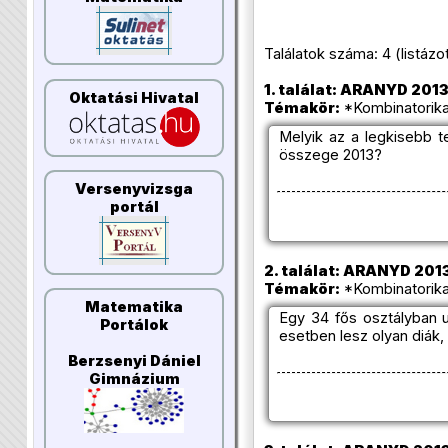
Találatok száma: 4 (listázott 
1. találat: ARANYD 2013/
Oktatási Hivatal
Témakör:
*Kombinatorika
Melyik az a legkisebb
összege 2013?
Versenyvizsga
portál
2. találat: ARANYD 2013/
Témakör:
*Kombinatorika 
Matematika
Egy 34 fős osztályban u
Portálok
esetben lesz olyan diák
Berzsenyi Dániel
Gimnázium