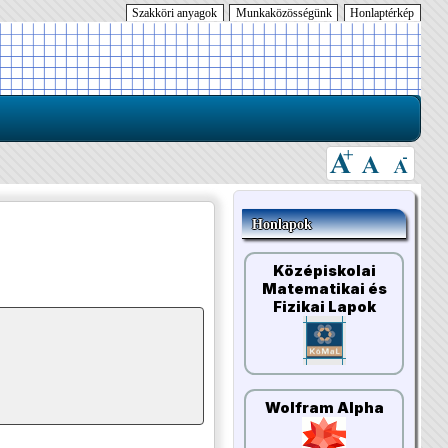
Szakköri anyagok
Munkaközösségünk
Honlaptérkép
Honlapok
Középiskolai
Matematikai és
Fizikai Lapok
Wolfram Alpha