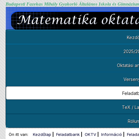
Budapesti Fazekas Mihály Gyakorló Általános Iskola és Gimnáziu
Kezdő
2025/2
Oktatási 
Versen
Feladat
TeX / L
Rólu
Ön itt van:
Kezdőlap
Feladatbank
OKTV
Információ
Felad