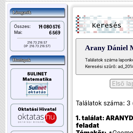
Látogatók
Összes:
14 080 576
Mai:
6 569
216.73.216.57
Arany Dániel 
(IP: 216.73.216.57)
Találatok száma laponk
Honlapok
Keresési szűrő: ad_201
SULINET
Matematika
Első la
Találatok száma: 3 (l
Oktatási Hivatal
1. találat: ARANYD
feladat
Témakör:
*Geometr