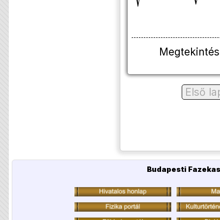
Megtekintés
Első la
Budapesti Fazekas