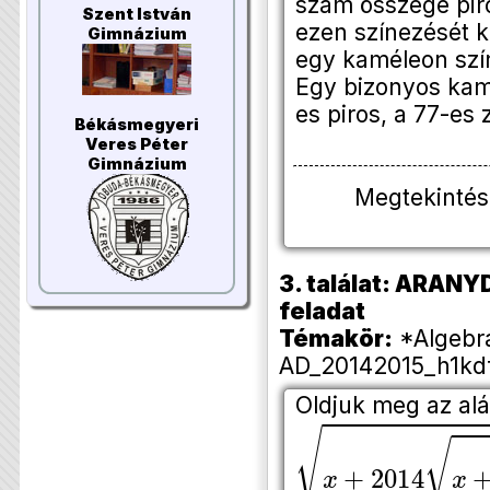
szám összege piro
Szent István
ezen színezését k
Gimnázium
egy kaméleon szí
Egy bizonyos kamé
es piros, a 77-es 
Békásmegyeri
Veres Péter
Gimnázium
Megtekintés
3. találat: ARANY
feladat
Témakör:
*Algebra
AD_20142015_h1kdf
Oldjuk meg az al
x
+
2014
x
+
2014