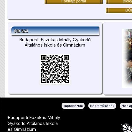
QR kód
Budapesti Fazekas Mihály Gyakorló
Általános Iskola és Gimnázium
|
|
Impresszum
Közreműködők
Honlap
Budapesti Fazekas Mihály
Gyakorló Általános Iskola
és Gimnázium