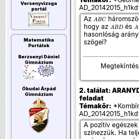
Versenyvizsga
AD_20142015_h1kdf
portál
A
B
C
Az
háromsz
A
B
D
A
hogy az
és
hasonlóság arán
Matematika
szögei?
Portálok
Berzsenyi Dániel
Gimnázium
Megtekintés
Óbudai Árpád
2. találat: ARANY
Gimnázium
feladat
Témakör:
*Kombina
AD_20142015_h1kdf
A pozitív egészek
színezzük. Ha tel