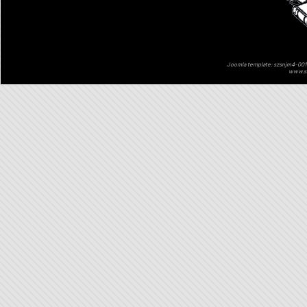
Joomla template: szsnjm4-001 
www.sz