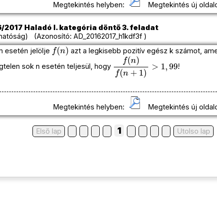
Megtekintés helyben:
Megtekintés új oldal
/2017 Haladó I. kategória döntő 3. feladat
hatóság) (Azonosító: AD_20162017_h1kdf3f )
f
(
n
)
m esetén jelölje
azt a legkisebb pozitív egész k számot, ame
f
(
n
)
f
(
n
+
1
)
>
1
,
99
égtelen sok n esetén teljesül, hogy
!
Megtekintés helyben:
Megtekintés új oldal
1
Első lap
Utolso lap