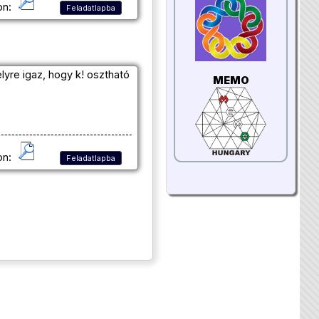
on:
Feladatlapba
lyre igaz, hogy k! osztható
MEMO
on:
Feladatlapba