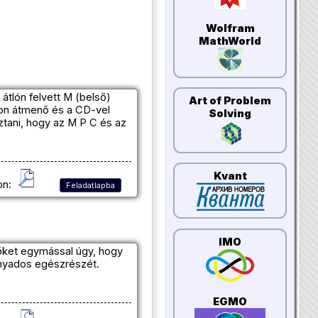
Wolfram
MathWorld
tlón felvett M (belső)
Art of Problem
ton átmenő és a CD-vel
Solving
tani, hogy az M P C és az
Kvant
on:
Feladatlapba
IMO
k őket egymással úgy, hogy
hányados egészrészét.
EGMO