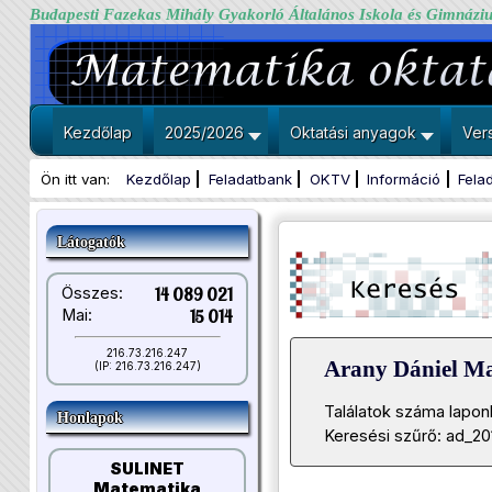
Budapesti Fazekas Mihály Gyakorló Általános Iskola és Gimnázi
Kezdőlap
2025/2026
Oktatási anyagok
Ver
Ön itt van:
Kezdőlap
Feladatbank
OKTV
Információ
Fela
Látogatók
Összes:
14 089 021
Mai:
15 014
216.73.216.247
Arany Dániel M
(IP: 216.73.216.247)
Találatok száma lapon
Honlapok
Keresési szűrő: ad_20
SULINET
Matematika