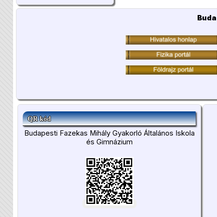
Buda
QR kód
Budapesti Fazekas Mihály Gyakorló Általános Iskola
és Gimnázium