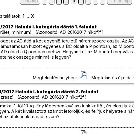
1
Első lap
Utolso lap
találatok: 1 ... 3)
/2017 Haladó I. kategória döntő 1. feladat
rület, minimum) (Azonosító: AD_20162017_h1kdf1f )
et az AC átlója két egyenlő területű háromszögre osztja. Az AC á
l párhuzamosan húzott egyenes a BC oldalt a P pontban, az M pon
D oldalt a Q pontban metszi. Hogyan kell az M pontot megválasz
eteinek összege minimális legyen?
Megtekintés helyben:
Megtekintés új oldal
/2017 Haladó I. kategória döntő 2. feladat
zrész) (Azonosító: AD_20162017_h1kdf2f )
zámokat 1-től 10-ig. Egy lépésben kiválasztunk kettőt, és elosztju
yen. A két kiválasztott számot letöröljük, és felírjuk helyette a 
et az utolsónak maradt szám?