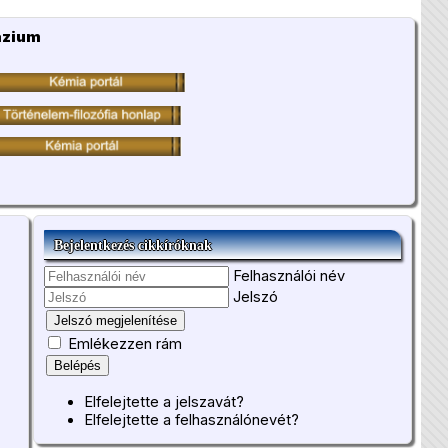
ázium
Bejelentkezés cikkíróknak
Felhasználói név
Jelszó
Jelszó megjelenítése
Emlékezzen rám
Belépés
Elfelejtette a jelszavát?
Elfelejtette a felhasználónevét?