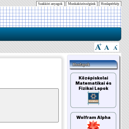
Szakköri anyagok
Munkaközösségünk
Honlaptérkép
Honlapok
Középiskolai
Matematikai és
Fizikai Lapok
Wolfram Alpha