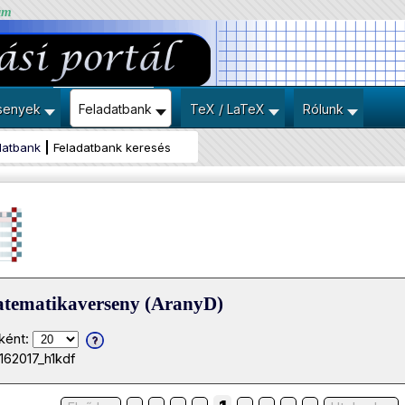
um
senyek
Feladatbank
TeX / LaTeX
Rólunk
datbank
Feladatbank keresés
atematikaverseny (AranyD)
ként:
162017_h1kdf