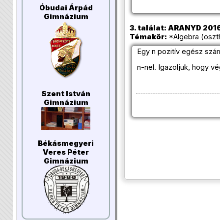
Óbudai Árpád
Gimnázium
3. találat: ARANYD 2016
Témakör:
*Algebra (oszt
Egy n pozitív egész szá
n-nel. Igazoljuk, hogy v
Szent István
Gimnázium
Békásmegyeri
Veres Péter
Gimnázium