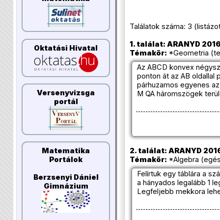
Találatok száma: 3 (listázott 
1. találat: ARANYD 2016
Oktatási Hivatal
Témakör:
*Geometria (te
Az ABCD konvex négyszög
ponton át az AB oldalla
párhuzamos egyenes az A
Versenyvizsga
M QA háromszögek terül
portál
2. találat: ARANYD 2016
Matematika
Témakör:
*Algebra (egés
Portálok
Felírtuk egy táblára a s
Berzsenyi Dániel
a hányados legalább 1 leg
Gimnázium
Legfeljebb mekkora leh