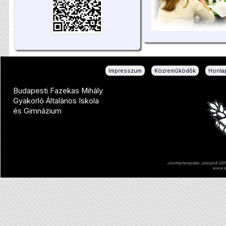
|
|
Impresszum
Közreműködők
Honlap
Budapesti Fazekas Mihály
Gyakorló Általános Iskola
és Gimnázium
Joomla template: szsnjm4-001 
www.sz