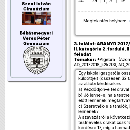
Szent István
Gimnázium
Megtekintés helyben:
Békásmegyeri
Veres Péter
Gimnázium
3. találat: ARANYD 2017/
II. kategória 2. forduló, I
feladat
Témakör:
*Algebra (Azono
AD_20172018_k2k2f3f, AD_20
Egy iskola igazgatója öss
küldöttjeit (összesen 32 t
az alábbi kérdésekre:
a) Kezdődjön-e fél órával
b) Jó lenne-e, ha a testne
előtt lennének megtartva
c) Szeretnék-e a tanulók,
lennének?
A szavazásról a következő
testnevelés órákat csak 1
kérdésre 17, míg a harmad