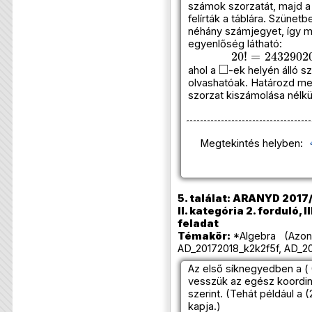
számok szorzatát, majd a
felírták a táblára. Szünetb
néhány számjegyet, így m
egyenlőség látható:
20
!
=
243290
◻
ahol a
-ek helyén álló 
olvashatóak. Határozd me
szorzat kiszámolása nélkü
Megtekintés helyben:
5. találat: ARANYD 2017/
II. kategória 2. forduló, I
feladat
Témakör:
*Algebra (Azono
AD_20172018_k2k2f5f, AD_20
Az első síknegyedben a ( 0
vesszük az egész koordin
szerint. (Tehát például a 
kapja.)