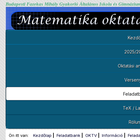
Budapesti Fazekas Mihály Gyakorló Általános Iskola és Gimnáziu
Kezdő
2025/2
Oktatási 
Versen
Feladat
TeX / L
Rólu
Ön itt van:
Kezdőlap
Feladatbank
OKTV
Információ
Felad