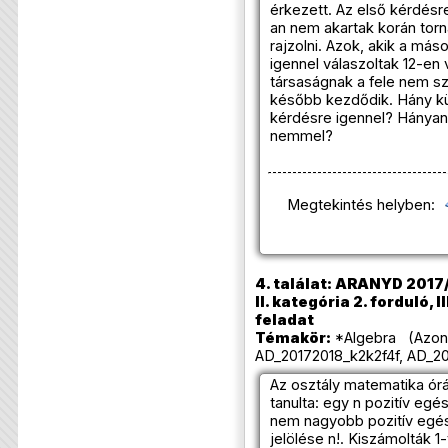
érkezett. Az első kérdésr
an nem akartak korán torn
rajzolni. Azok, akik a más
igennel válaszoltak 12-en 
társaságnak a fele nem sze
később kezdődik. Hány kü
kérdésre igennel? Hányan
nemmel?
Megtekintés helyben:
4. találat: ARANYD 2017/
II. kategória 2. forduló, I
feladat
Témakör:
*Algebra (Azono
AD_20172018_k2k2f4f, AD_20
Az osztály matematika órán
tanulta: egy n pozitív egé
nem nagyobb pozitív egész
jelölése n!. Kiszámolták 1-