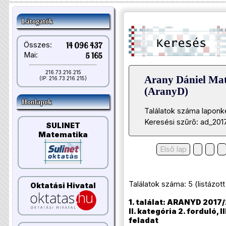
Látogatók
Összes:
14 096 437
Mai:
5 165
216.73.216.215
Arany Dániel Ma
(IP: 216.73.216.215)
(AranyD)
Honlapok
Találatok száma laponk
Keresési szűrő: ad_201
SULINET
Matematika
Első lap
Találatok száma: 5 (listázott t
Oktatási Hivatal
1. találat: ARANYD 2017/
II. kategória 2. forduló, II
feladat