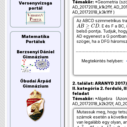
Témakör:
*Geometria (szö
Versenyvizsga
AD_20172018_k1k2f1f, AD_201
portál
AD_20172018_k3k1f1f )
Az ABCD szimmetrikus t
A
B
≥
C
D
. E és F a BC,
belső pontja. Tudjuk, ho
AD egyenest a G pontban 
Matematika
szögei, ha a DFG hároms
Portálok
Berzsenyi Dániel
Gimnázium
Megtekintés helyben:
Óbudai Árpád
2. találat: ARANYD 2017/
Gimnázium
II. kategória 2. forduló, I
feladat
Témakör:
*Algebra (Azono
AD_20172018_k2k2f2f, AD_20
Mutassuk meg, hogy tetsző
számok esetén a követke
van legalább egy olyan, a
4
a
2
−
2
b
+
1
,
b
2
+
2
c
+
4