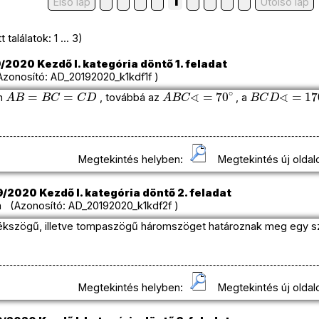
1
Első lap
Utolso lap
találatok: 1 ... 3)
/2020 Kezdő I. kategória döntő 1. feladat
onosító: AD_20192020_k1kdf1f )
A
B
=
B
C
=
C
D
A
B
C
∢
=
70
∘
B
C
D
∢
=
170
n
, továbbá az
, a
Megtekintés helyben:
Megtekintés új oldal
/2020 Kezdő I. kategória döntő 2. feladat
 (Azonosító: AD_20192020_k1kdf2f )
kszögű, illetve tompaszögű háromszöget határoznak meg egy s
Megtekintés helyben:
Megtekintés új oldal