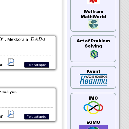
Wolfram
MathWorld
∘
D
A
B
∢
. Mekkora a
Art of Problem
Solving
on:
Feladatlapba
Kvant
zabályos
IMO
on:
Feladatlapba
EGMO