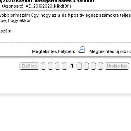
/2020 Kezdő I. kategória döntő 3. feladat
Azonosító: AD_20192020_k1kdf3f )
a
b
yobb prímszám úgy, hogy az
és
pozitív egész számokra telje
 be, hogy ekkor
tszám.
Megtekintés helyben:
Megtekintés új oldal
1
Első lap
Utolso lap