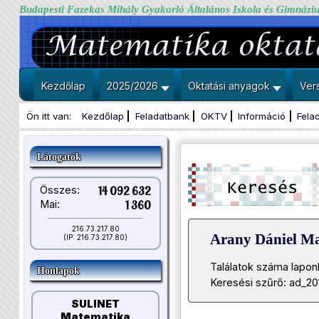
Budapesti Fazekas Mihály Gyakorló Általános Iskola és Gimnázi
Kezdőlap
2025/2026
Oktatási anyagok
Ver
Ön itt van:
Kezdőlap
Feladatbank
OKTV
Információ
Fela
Látogatók
Összes:
14 092 632
Mai:
1 360
216.73.217.80
Arany Dániel M
(IP: 216.73.217.80)
Találatok száma lapon
Honlapok
Keresési szűrő: ad_2
SULINET
Matematika