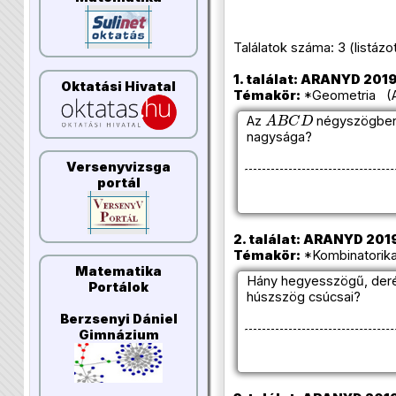
Találatok száma: 3 (listázott 
1. találat: ARANYD 2019
Oktatási Hivatal
Témakör:
*Geometria (Az
A
B
C
D
Az
négyszögbe
nagysága?
Versenyvizsga
portál
2. találat: ARANYD 2019
Témakör:
*Kombinatorika
Matematika
Hány hegyesszögű, deré
Portálok
húszszög csúcsai?
Berzsenyi Dániel
Gimnázium