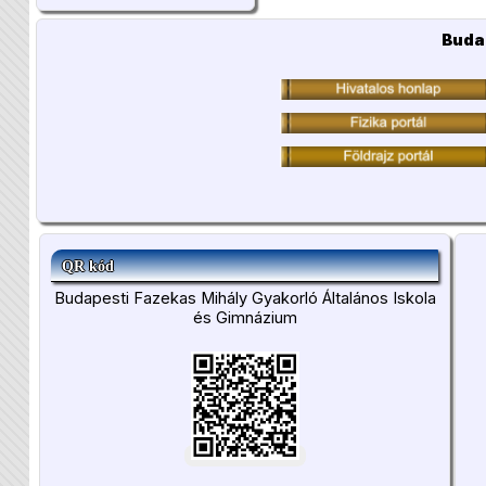
Buda
QR kód
Budapesti Fazekas Mihály Gyakorló Általános Iskola
és Gimnázium