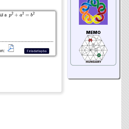
p
2
+
a
2
=
b
2
sül a
MEMO
on:
Feladatlapba