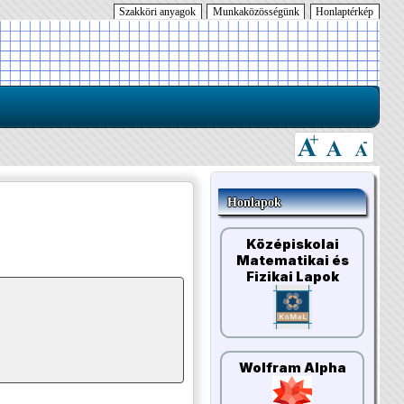
Szakköri anyagok
Munkaközösségünk
Honlaptérkép
Honlapok
Középiskolai
Matematikai és
Fizikai Lapok
Wolfram Alpha