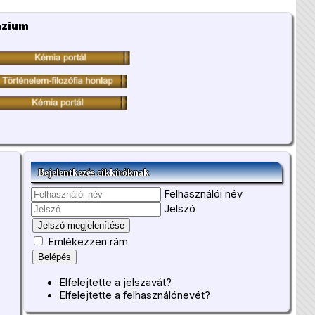
ázium
Bejelentkezés cikkíróknak
Felhasználói név
Jelszó
Jelszó megjelenítése
Emlékezzen rám
Belépés
Elfelejtette a jelszavát?
Elfelejtette a felhasználónevét?