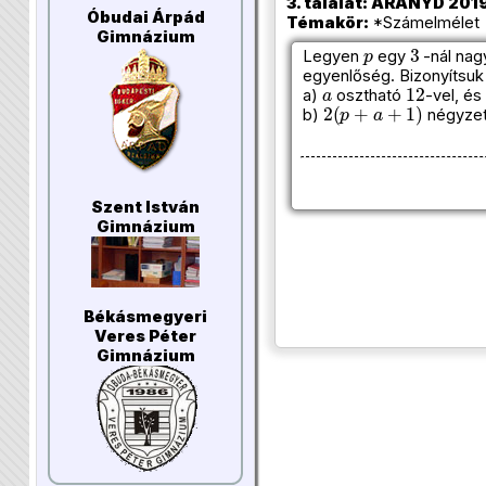
3. találat: ARANYD 2019
Óbudai Árpád
Témakör:
*Számelmélet (
Gimnázium
p
3
Legyen
egy
-nál nag
egyenlőség. Bizonyítsuk
a
12
a)
osztható
-vel, és
2
(
p
+
a
+
1
)
b)
négyze
Szent István
Gimnázium
Békásmegyeri
Veres Péter
Gimnázium