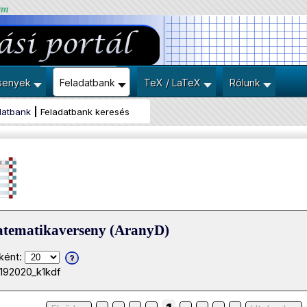
um
senyek
Feladatbank
TeX / LaTeX
Rólunk
datbank
Feladatbank keresés
atematikaverseny (AranyD)
ként:
0192020_k1kdf