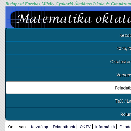
Budapesti Fazekas Mihály Gyakorló Általános Iskola és Gimnáziu
Kezdő
2025/2
Oktatási 
Versen
Feladat
TeX / L
Rólu
Ön itt van:
Kezdőlap
Feladatbank
OKTV
Információ
Felad