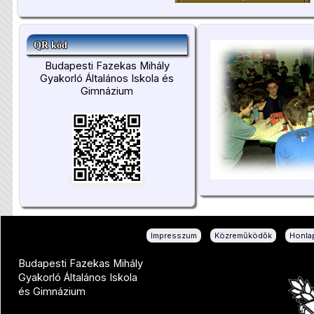
QR kód
Budapesti Fazekas Mihály
Gyakorló Általános Iskola és
Gimnázium
|
|
Impresszum
Közreműködők
Honlap
Budapesti Fazekas Mihály
Gyakorló Általános Iskola
és Gimnázium