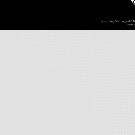
Joomla template: szsnjm4-001 
www.sz