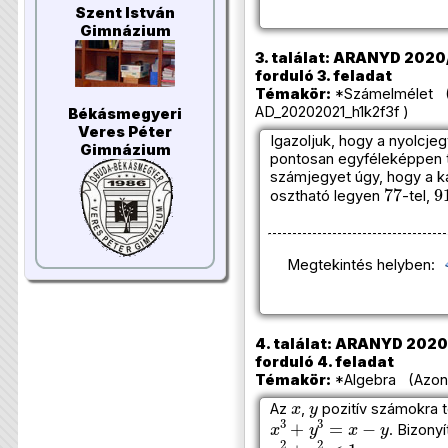
Szent István
Gimnázium
3. találat: ARANYD 2020/
forduló 3. feladat
Témakör:
*Számelmélet (
AD_20202021_h1k2f3f )
Békásmegyeri
Veres Péter
Igazoljuk, hogy a nyolcje
Gimnázium
pontosan egyféleképpen t
számjegyet úgy, hogy a k
77
9
osztható legyen
-tel,
Megtekintés helyben:
4. találat: ARANYD 2020/
forduló 4. feladat
Témakör:
*Algebra (Azono
x
y
Az
,
pozitív számokra t
x
3
+
y
3
=
x
−
y
. Bizony
x
2
+
y
2
<
1