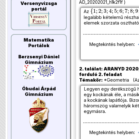
AD_20202021_h1k2f1f )
Versenyvizsga
{
1
;
2
;
3
;
4
;
5
;
6
;
7
;
8
;
9
;
portál
Az
legalább kételemű részha
elemek szorzata oszthat
Matematika
Megtekintés helyben:
Portálok
Berzsenyi Dániel
Gimnázium
2. találat: ARANYD 2020/
forduló 2. feladat
Témakör:
*Geometria (Azo
Óbudai Árpád
Legyen egy derékszögű 
Gimnázium
egy kockának éle, a mási
a kockának lapátlója. Bizo
háromszög valamelyik két
egymásra.
Megtekintés helyben: