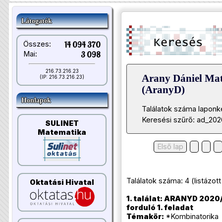
Látogatók
Összes:
14 094 370
Mai:
3 098
216.73.216.23
Arany Dániel Ma
(IP: 216.73.216.23)
(AranyD)
Honlapok
Találatok száma laponk
Keresési szűrő: ad_202
SULINET
Matematika
Első lap
Találatok száma: 4 (listázott t
Oktatási Hivatal
1. találat: ARANYD 2020/
forduló 1. feladat
Témakör:
*Kombinatorika 