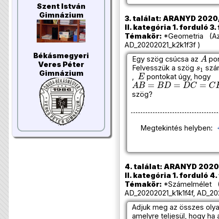
Szent István
Gimnázium
3. találat: ARANYD 2020/
II. kategória 1. forduló 3.
Témakör:
*Geometria (Azo
AD_20202021_k2k1f3f )
A
Békásmegyeri
Egy szög csúcsa az
pon
s
1
Veres Péter
Felvesszük a szög
szá
E
Gimnázium
,
pontokat úgy, hogy
A
B
=
B
D
=
D
C
=
C
E
=
E
A
szög?
Megtekintés helyben:
4. találat: ARANYD 2020
II. kategória 1. forduló 4
Témakör:
*Számelmélet (
AD_20202021_k1k1f4f, AD_20
Adjuk meg az összes oly
amelyre teljesül, hogy ha