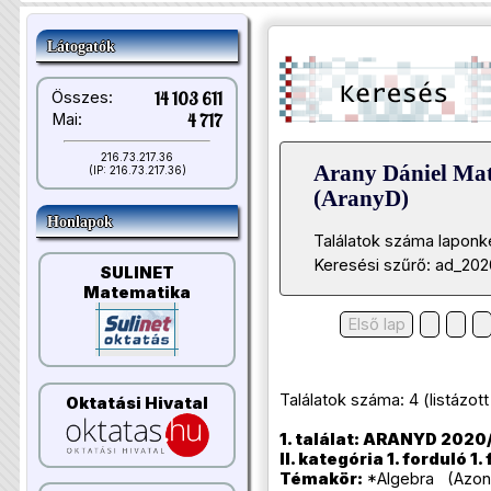
Látogatók
Összes:
14 103 611
Mai:
4 717
216.73.217.36
Arany Dániel Ma
(IP: 216.73.217.36)
(AranyD)
Honlapok
Találatok száma laponk
Keresési szűrő: ad_202
SULINET
Matematika
Első lap
Találatok száma: 4 (listázott t
Oktatási Hivatal
1. találat: ARANYD 2020/
II. kategória 1. forduló 1.
Témakör:
*Algebra (Azonos