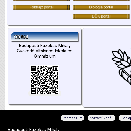
QR kód
Budapesti Fazekas Mihály
Gyakorló Általános Iskola és
Gimnázium
|
|
Impresszum
Közreműködők
Honlap
Budapesti Fazekas Mihály