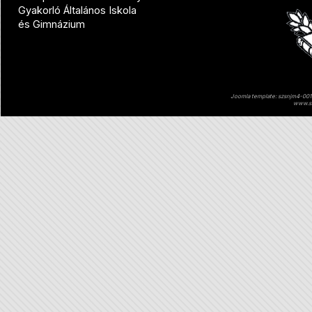
Gyakorló Általános Iskola
és Gimnázium
Joomla template: szsnjm4-001 
www.sz