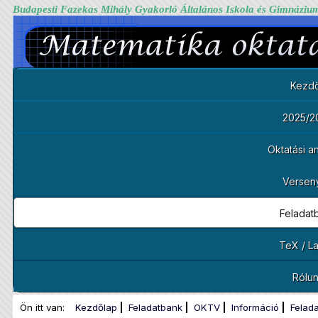
Budapesti Fazekas Mihály Gyakorló Általános Iskola és Gimnáziu
Kezdő
2025/2
Oktatási 
Versen
Feladat
TeX / L
Rólu
Ön itt van:
Kezdőlap
Feladatbank
OKTV
Információ
Felad