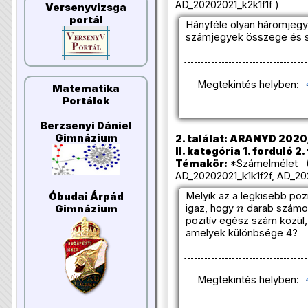
AD_20202021_k2k1f1f )
Versenyvizsga
portál
Hányféle olyan háromjegy
számjegyek összege és s
Megtekintés helyben:
Matematika
Portálok
Berzsenyi Dániel
Gimnázium
2. találat: ARANYD 2020
II. kategória 1. forduló 2.
Témakör:
*Számelmélet (
AD_20202021_k1k1f2f, AD_20
Melyik az a legkisebb poz
Óbudai Árpád
n
igaz, hogy
darab számot
Gimnázium
pozitív egész szám közül,
amelyek különbsége 4?
Megtekintés helyben: