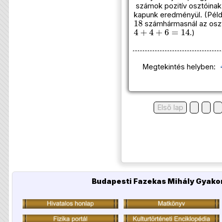
számok pozitív osztóinak
kapunk eredményül. (Pél
18
számhármasnál az osz
4
+
4
+
6
=
14
.)
Megtekintés helyben:
Első lap
Budapesti Fazekas Mihály Gyakor