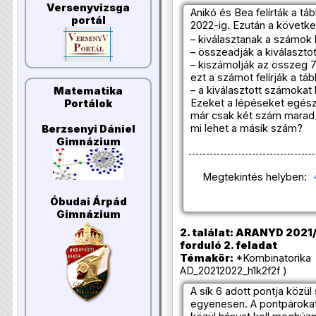
Versenyvizsga
Anikó és Bea felírták a táb
portál
2022-ig. Ezután a követke
– kiválasztanak a számok 
– összeadják a kiválaszto
– kiszámolják az összeg 7
ezt a számot felírják a táb
– a kiválasztott számokat le
Matematika
Ezeket a lépéseket egésze
Portálok
már csak két szám marad a
mi lehet a másik szám?
Berzsenyi Dániel
Gimnázium
Megtekintés helyben:
Óbudai Árpád
Gimnázium
2. találat: ARANYD 2021/
forduló 2. feladat
Témakör:
*Kombinatorika 
AD_20212022_h1k2f2f )
A sík 6 adott pontja közü
egyenesen. A pontpároka