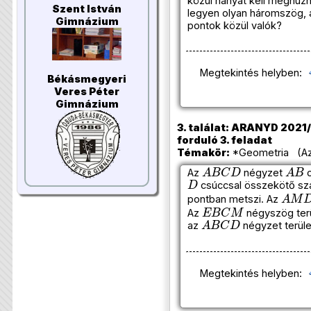
közül hányat kell meghúzn
Szent István
legyen olyan háromszög, 
Gimnázium
pontok közül valók?
Megtekintés helyben:
Békásmegyeri
Veres Péter
Gimnázium
3. találat: ARANYD 2021/
forduló 3. feladat
Témakör:
*Geometria (Azo
A
B
C
D
A
B
Az
négyzet
o
D
csúccsal összekötő sz
A
M
pontban metszi. Az
E
B
C
M
Az
négyszög ter
A
B
C
D
az
négyzet terül
Megtekintés helyben: