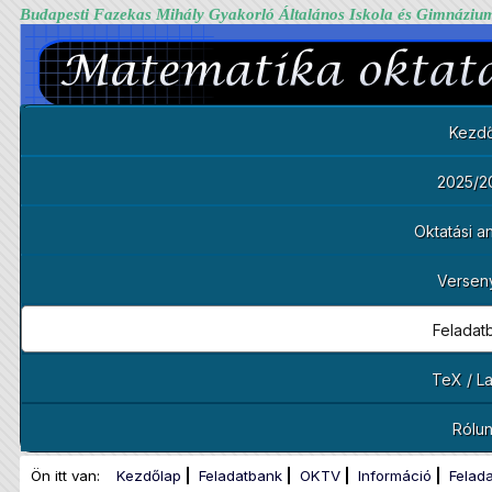
Budapesti Fazekas Mihály Gyakorló Általános Iskola és Gimnáziu
Kezdő
2025/2
Oktatási 
Versen
Feladat
TeX / L
Rólu
Ön itt van:
Kezdőlap
Feladatbank
OKTV
Információ
Felad