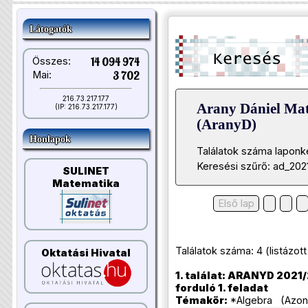
Látogatók
Összes:
14 094 974
Mai:
3 702
216.73.217.177
Arany Dániel Ma
(IP: 216.73.217.177)
(AranyD)
Honlapok
Találatok száma laponk
Keresési szűrő: ad_202
SULINET
Matematika
Első lap
Találatok száma: 4 (listázott t
Oktatási Hivatal
1. találat: ARANYD 2021/
forduló 1. feladat
Témakör:
*Algebra (Azonos