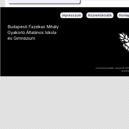
|
|
Impresszum
Közreműködők
Honlap
Budapesti Fazekas Mihály
Gyakorló Általános Iskola
és Gimnázium
Joomla template: szsnjm4-001 
www.sz