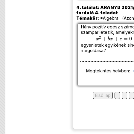
4. találat: ARANYD 2021/
forduló 4. feladat
Témakör:
*Algebra (Azono
Hány pozitív egész számok
számpár létezik, amelyek
x
2
+
b
x
+
c
=
0
é
egyenletek egyikének sin
megoldása?
Megtekintés helyben:
Első lap