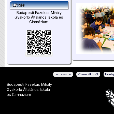
QR kód
Budapesti Fazekas Mihály
Gyakorló Általános Iskola és
Gimnázium
|
|
Impresszum
Közreműködők
Honlap
Budapesti Fazekas Mihály
Gyakorló Általános Iskola
és Gimnázium