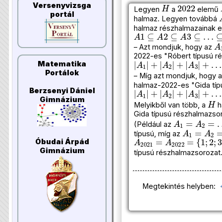
H
2022
Versenyvizsga
Legyen
a
elemű
portál
halmaz. Legyen továbbá
halmaz részhalmazainak e
A
1
⊆
A
2
⊆
A
3
⊆
…
⊆
A
20
A
…
– Azt mondjuk, hogy az
2022-es "Róbert típusú r
|
A
1
|
+
|
A
2
|
+
|
A
3
|
+
…
+
|
Matematika
Portálok
– Míg azt mondjuk, hogy 
halmaz-2022-es "Gida típ
|
A
1
|
+
|
A
2
|
+
|
A
3
|
+
…
+
|
Berzsenyi Dániel
H
Gimnázium
Melyikből van több, a
h
Gida típusú részhalmazso
A
1
=
A
2
=
…
=
(Például az
A
1
=
A
2
=
típusú, míg az
A
2021
=
A
2022
=
{
1
;
2
;
Óbudai Árpád
Gimnázium
típusú részhalmazsorozat.
Megtekintés helyben: