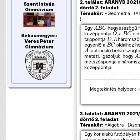
2. találat: ARANYD 2021/
Szent István
döntő 2. feladat
Gimnázium
Témakör:
*Geometria (Azo
)
A
B
C
Egy
hegyesszögű h
O
B
C
középpontja
, a
old
D
Békásmegyeri
talppontja
. A háromszö
B
C
Veres Péter
egyenlő a
oldalhoz ho
A
Gimnázium
-ból induló belső szögfe
A
metszi. Igazoljuk, hogy
metszéspontja a háromsz
középpontja!
Megtekintés helyben:
3. találat: ARANYD 2021/
döntő 3. feladat
Témakör:
*Algebra (Azono
Egy kör alakú futópályán 
sebességgel egy közös i