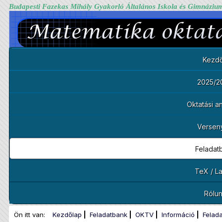
Budapesti Fazekas Mihály Gyakorló Általános Iskola és Gimnáziu
Kezdő
2025/2
Oktatási 
Versen
Feladat
TeX / L
Rólu
Ön itt van:
Kezdőlap
Feladatbank
OKTV
Információ
Felad