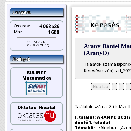
Látogatók
Összes:
14 062 526
Mai:
4 680
216.73.217.17
Arany Dániel Ma
(IP: 216.73.217.17)
(AranyD)
Honlapok
Találatok száma laponk
Keresési szűrő: ad_20
SULINET
Matematika
Első lap
Találatok száma: 3 (listázott t
Oktatási Hivatal
1. találat: ARANYD 2021/
döntő 1. feladat
Témakör:
*Algebra (Azono