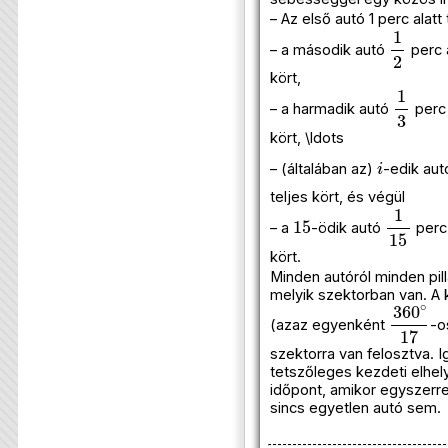
– Az első autó 1 perc alatt
1
2
– a második autó
perc 
kört,
1
3
– a harmadik autó
perc 
kört, \ldots
i
– (általában az)
-edik au
teljes kört, és végül
15
1
15
– a
-ödik autó
perc 
kört.
Minden autóról minden pil
melyik szektorban van. A 
360
∘
1
(azaz egyenként
-o
szektorra van felosztva. I
tetszőleges kezdeti elhe
időpont, amikor egyszerr
sincs egyetlen autó sem.