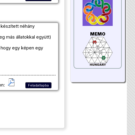
l készített néhány
MEMO
eg más állatokkal együtt)
t, hogy egy képen egy
on:
Feladatlapba