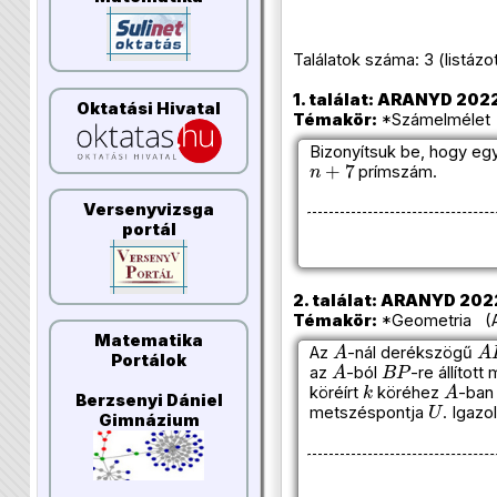
Találatok száma: 3 (listázott 
1. találat: ARANYD 2022
Oktatási Hivatal
Témakör:
*Számelmélet (
Bizonyítsuk be, hogy eg
n
+
7
prímszám.
Versenyvizsga
portál
2. találat: ARANYD 2022
Témakör:
*Geometria (A
A
A
Matematika
Az
-nál derékszögű
A
B
P
Portálok
az
-ból
-re állítot
k
A
köréírt
köréhez
-ban 
U
Berzsenyi Dániel
metszéspontja
. Igazo
Gimnázium