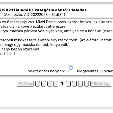
/2023 Haladó III. kategória döntő 3. feladat
 (Azonosító: AD_20222023_h3kdf3f )
 és 6 macskája van. Mivel Dániel bácsi szeret fotózni, az állatairó
ívása után a következőket vette észre.
utya-macska párosra volt olyan kép, amelyen ez a két állat (esetl
repelt mindkét fajta állatból egyszerre több. (Az előfordulhatot
lt, vagy egy macska és több kutya volt.)
bb négy képen szerepelt.
el bácsi?
Megtekintés helyben:
Megtekintés új oldal
1
Első lap
Utolso lap