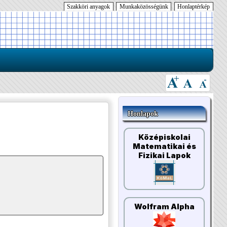
Szakköri anyagok
Munkaközösségünk
Honlaptérkép
Honlapok
Középiskolai
Matematikai és
Fizikai Lapok
Wolfram Alpha