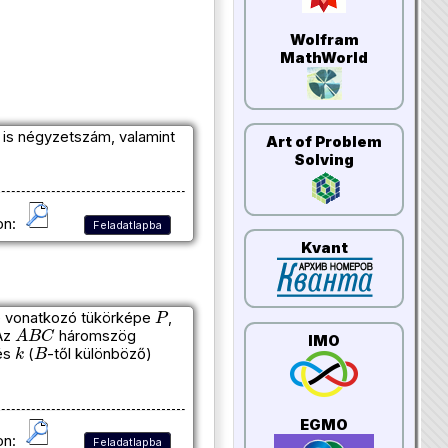
Wolfram
MathWorld
is négyzetszám, valamint
Art of Problem
Solving
on:
Feladatlapba
Kvant
P
 vonatkozó tükörképe
,
A
B
C
 Az
háromszög
k
B
IMO
és
(
-től különböző)
EGMO
on:
Feladatlapba