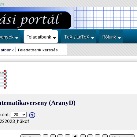
um
senyek
Feladatbank
TeX / LaTeX
Rólunk
datbank
Feladatbank keresés
atematikaverseny (AranyD)
ként:
0222023_h3kdf