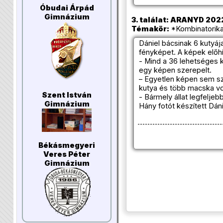
Óbudai Árpád
Gimnázium
3. találat: ARANYD 2022
Témakör:
*Kombinatorika
Dániel bácsinak 6 kutyája
fényképet. A képek előh
- Mind a 36 lehetséges k
egy képen szerepelt.
– Egyetlen képen sem sze
kutya és több macska vo
Szent István
- Bármely állat legfelje
Gimnázium
Hány fotót készített Dáni
Békásmegyeri
Veres Péter
Gimnázium