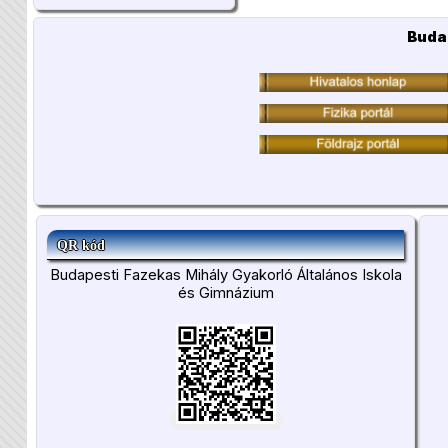
Buda
QR kód
Budapesti Fazekas Mihály Gyakorló Általános Iskola
és Gimnázium