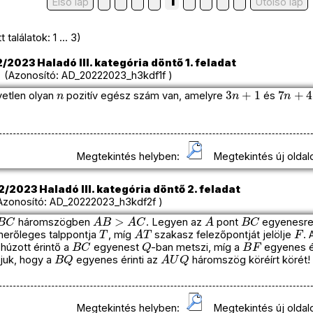
1
Első lap
Utolso lap
találatok: 1 ... 3)
/2023 Haladó III. kategória döntő 1. feladat
Azonosító: AD_20222023_h3kdf1f )
n
3
n
+
1
7
n
+
4
yetlen olyan
pozitív egész szám van, amelyre
és
Megtekintés helyben:
Megtekintés új oldal
/2023 Haladó III. kategória döntő 2. feladat
zonosító: AD_20222023_h3kdf2f )
B
C
A
B
>
A
C
A
B
C
háromszögben
. Legyen az
pont
egyenesre
T
A
T
F
t merőleges talppontja
, míg
szakasz felezőpontját jelölje
.
B
C
Q
B
F
húzott érintő a
egyenest
-ban metszi, míg a
egyenes 
B
Q
A
U
Q
ljuk, hogy a
egyenes érinti az
háromszög köréírt körét!
Megtekintés helyben:
Megtekintés új oldal