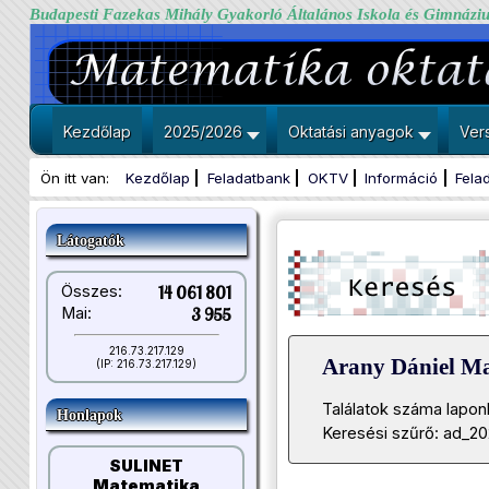
Budapesti Fazekas Mihály Gyakorló Általános Iskola és Gimnázi
Kezdőlap
2025/2026
Oktatási anyagok
Ver
Ön itt van:
Kezdőlap
Feladatbank
OKTV
Információ
Fela
Látogatók
Összes:
14 061 801
Mai:
3 955
216.73.217.129
Arany Dániel M
(IP: 216.73.217.129)
Találatok száma lapon
Honlapok
Keresési szűrő: ad_2
SULINET
Matematika