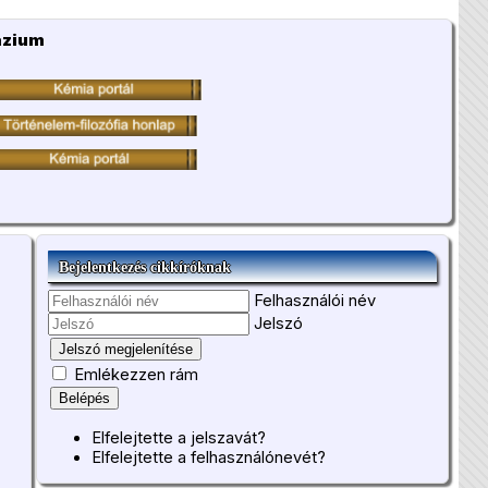
ázium
Bejelentkezés cikkíróknak
Felhasználói név
Jelszó
Jelszó megjelenítése
Emlékezzen rám
Belépés
Elfelejtette a jelszavát?
Elfelejtette a felhasználónevét?