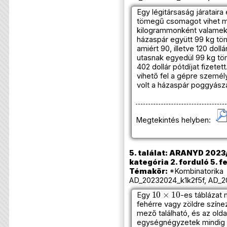
Egy légitársaság járatair
tömegű csomagot vihet ma
kilogrammonként valamekko
házaspár együtt 99 kg tö
amiért 90, illetve 120 doll
utasnak egyedül 99 kg tö
402 dollár pótdíjat fizet
vihető fel a gépre szemé
volt a házaspár poggyás
Megtekintés helyben:
5. találat: ARANYD 2023/
kategória 2. forduló 5. f
Témakör:
*Kombinatorika 
AD_20232024_k1k2f5f, AD_2
10
×
10
Egy
-es táblázat 
fehérre vagy zöldre színe
mező található, és az ol
egységnégyzetek mindig k