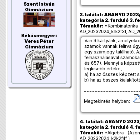
Szent István
Gimnázium
3. találat: ARANYD 2023/
kategória 2. forduló 3. f
Témakör:
*Kombinatorika 
AD_20232024_k1k2f3f, AD_2
Békásmegyeri
Van 9 kártyánk, amelyekre r
Veres Péter
számok vannak felírva úg
Gimnázium
egy számjegy található. A
felhasználásával számokat 
és 657). Mennyi a képze
legkisebb értéke,
a) ha az összes képzett sz
b) ha az összes kialakíto
Megtekintés helyben:
4. találat: ARANYD 2023/
kategória 2. forduló 4. f
Témakör:
*Algebra (Azono
AD_20232024_k2k2f4f )