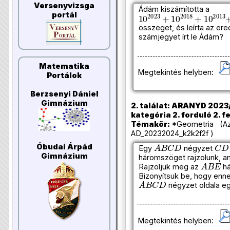
Versenyvizsga
Ádám kiszámította a
10
2023
+
10
2018
+
10
2
portál
összeget, és leírta az e
számjegyet írt le Ádám?
Matematika
Megtekintés helyben:
Portálok
Berzsenyi Dániel
Gimnázium
2. találat: ARANYD 2023/
kategória 2. forduló 2. f
Témakör:
*Geometria (Azo
AD_20232024_k2k2f2f )
A
B
C
D
C
D
Óbudai Árpád
Egy
négyzet
Gimnázium
háromszöget rajzolunk, 
A
B
E
Rajzoljuk meg az
há
Bizonyítsuk be, hogy enne
A
B
C
D
négyzet oldala eg
Megtekintés helyben: