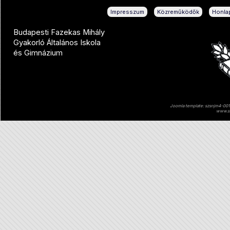
|
|
Impresszum
Közreműködők
Honlap
Budapesti Fazekas Mihály
Gyakorló Általános Iskola
és Gimnázium
Joomla template: szsnjm4-001 
www.sz