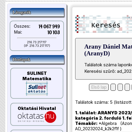
Látogatók
Összes:
14 067 949
Mai:
10 103
216.73.217.117
Arany Dániel Ma
(IP: 216.73.217.117)
(AranyD)
Honlapok
Találatok száma laponk
Keresési szűrő: ad_20
SULINET
Matematika
Első lap
Találatok száma: 5 (listázott t
Oktatási Hivatal
1. találat: ARANYD 2023/
kategória 2. forduló 1. f
Témakör:
*Algebra (Azono
AD_20232024_k2k2f1f )