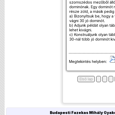
szomszédos mezőből álló 
dominónak. Egy dominót n
része zöld, a másik pedig 
a) Bizonyítsuk be, hogy a 
vágni 30 jó dominót.
b) Adjunk példát olyan táb
lehet kivágni.
c) Konstruáljunk olyan táb
30-nál több jó dominót kiv
Megtekintés helyben:
Első lap
Budapesti Fazekas Mihály Gyako