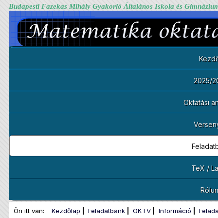
Budapesti Fazekas Mihály Gyakorló Általános Iskola és Gimnáziu
Kezdő
2025/2
Oktatási 
Versen
Feladat
TeX / L
Rólu
Ön itt van:
Kezdőlap
Feladatbank
OKTV
Információ
Felad