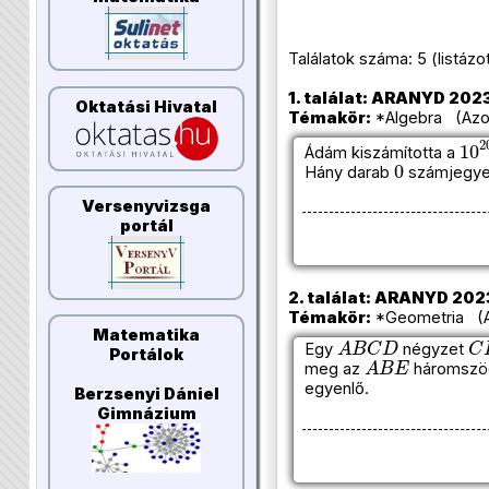
Találatok száma: 5 (listázott 
1. találat: ARANYD 2023/
Oktatási Hivatal
Témakör:
*Algebra (Azon
10
Ádám kiszámította a
0
Hány darab
számjegyet
Versenyvizsga
portál
2. találat: ARANYD 2023
Témakör:
*Geometria (Az
A
B
C
D
C
Matematika
Egy
négyzet
A
B
E
Portálok
meg az
háromszög 
egyenlő.
Berzsenyi Dániel
Gimnázium