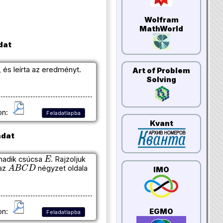
Wolfram
MathWorld
dat
 és leírta az eredményt.
Art of Problem
Solving
on:
Feladatlapba
Kvant
adat
E
rmadik csúcsa
. Rajzoljuk
A
B
C
D
 az
négyzet oldala
IMO
EGMO
on:
Feladatlapba