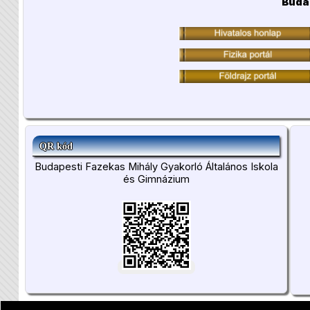
Buda
QR kód
Budapesti Fazekas Mihály Gyakorló Általános Iskola
és Gimnázium