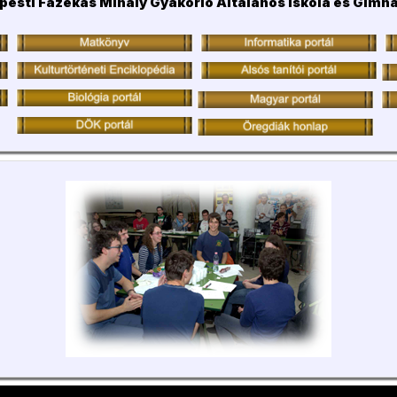
pesti Fazekas Mihály Gyakorló Általános Iskola és Gimn