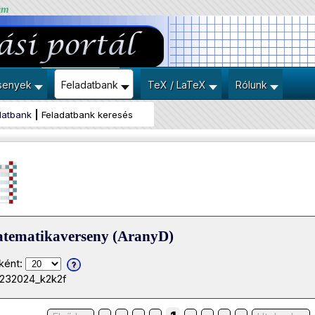
um
senyek
Feladatbank
TeX / LaTeX
Rólunk
datbank
Feladatbank keresés
atematikaverseny (AranyD)
ként:
0232024_k2k2f