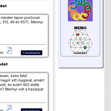
adat
gy minden lapon pontosan
8, 213, 49 és 657). Mennyi
MEMO
on:
Feladatlapba
adat
esen, ezen felül
magot vitt magával, amiért
olt, és ezért 402 dollár
n? Mennyi volt a házaspár
on:
Feladatlapba