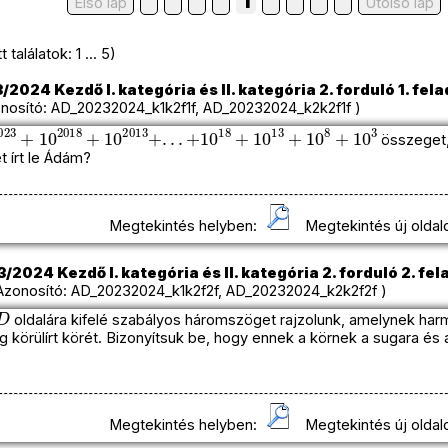
1
Első lap
Utolso lap
találatok: 1 ... 5)
2024 Kezdő I. kategória és II. kategória 2. forduló 1. fela
osító: AD_20232024_k1k2f1f, AD_20232024_k2k2f1f )
2023
+
10
2018
+
10
2013
+
.
.
.
+
10
18
+
10
13
+
10
8
+
10
3
összeget,
 írt le Ádám?
Megtekintés helyben:
Megtekintés új oldal
/2024 Kezdő I. kategória és II. kategória 2. forduló 2. fel
onosító: AD_20232024_k1k2f2f, AD_20232024_k2k2f2f )
D
oldalára kifelé szabályos háromszöget rajzolunk, amelynek ha
körülírt körét. Bizonyítsuk be, hogy ennek a körnek a sugara és
Megtekintés helyben:
Megtekintés új oldal