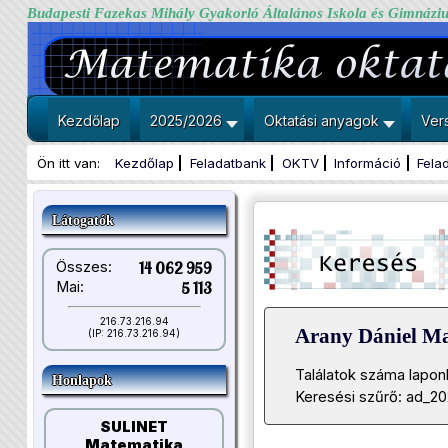
Budapesti Fazekas Mihály Gyakorló Általános Iskola és Gimnázi
Kezdőlap
2025/2026
Oktatási anyagok
Ver
Ön itt van:
Kezdőlap
Feladatbank
OKTV
Információ
Fela
Látogatók
Összes:
14 062 959
Mai:
5 113
216.73.216.94
Arany Dániel M
(IP: 216.73.216.94)
Találatok száma lapon
Honlapok
Keresési szűrő: ad_2
SULINET
Matematika