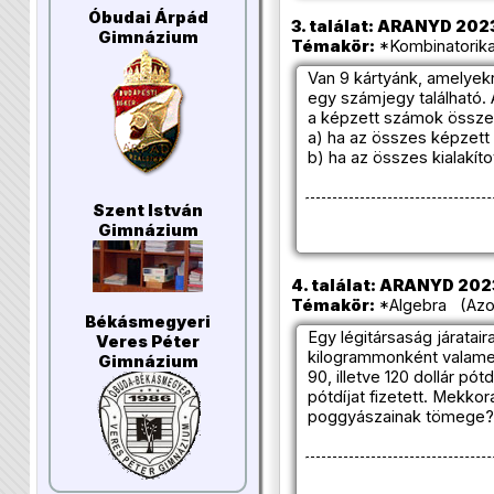
Óbudai Árpád
3. találat: ARANYD 2023/
Gimnázium
Témakör:
*Kombinatorika
Van 9 kártyánk, amelyekr
egy számjegy található. 
a képzett számok össze
a) ha az összes képzett 
b) ha az összes kialakít
Szent István
Gimnázium
4. találat: ARANYD 2023
Témakör:
*Algebra (Azon
Békásmegyeri
Egy légitársaság járata
Veres Péter
kilogrammonként valamekk
Gimnázium
90, illetve 120 dollár pó
pótdíjat fizetett. Mekk
poggyászainak tömege?