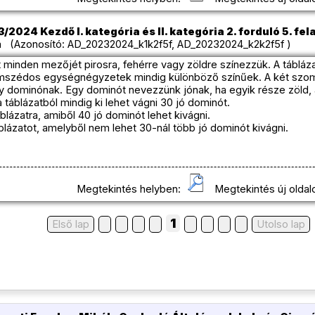
/2024 Kezdő I. kategória és II. kategória 2. forduló 5. fel
 (Azonosító: AD_20232024_k1k2f5f, AD_20232024_k2k2f5f )
t minden mezőjét pirosra, fehérre vagy zöldre színezzük. A táblá
zomszédos egységnégyzetek mindig különböző színűek. A két szo
y dominónak. Egy dominót nevezzünk jónak, ha egyik része zöld, 
 táblázatból mindig ki lehet vágni 30 jó dominót.
blázatra, amiből 40 jó dominót lehet kivágni.
áblázatot, amelyből nem lehet 30-nál több jó dominót kivágni.
Megtekintés helyben:
Megtekintés új oldal
1
Első lap
Utolso lap