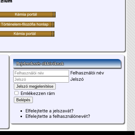
ázium
Bejelentkezés cikkíróknak
Felhasználói név
Jelszó
Jelszó megjelenítése
Emlékezzen rám
Belépés
Elfelejtette a jelszavát?
Elfelejtette a felhasználónevét?