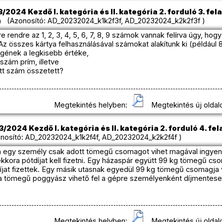
2024 Kezdő I. kategória és II. kategória 2. forduló 3. fel
 (Azonosító: AD_20232024_k1k2f3f, AD_20232024_k2k2f3f )
e rendre az 1, 2, 3, 4, 5, 6, 7, 8, 9 számok vannak felírva úgy, ho
Az összes kártya felhasználásával számokat alakítunk ki (például 
gének a legkisebb értéke,
szám prím, illetve
ott szám összetett?
Megtekintés helyben:
Megtekintés új oldal
/2024 Kezdő I. kategória és II. kategória 2. forduló 4. fel
osító: AD_20232024_k1k2f4f, AD_20232024_k2k2f4f )
ira egy személy csak adott tömegű csomagot vihet magával ingyen
ora pótdíjat kell fizetni. Egy házaspár együtt 99 kg tömegű cso
tdíjat fizettek. Egy másik utasnak egyedül 99 kg tömegű csomagja v
ora tömegű poggyász vihető fel a gépre személyenként díjmentese
Megtekintés helyben:
Megtekintés új oldal