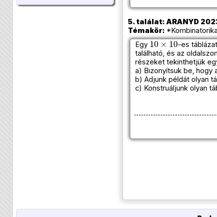
5. találat: ARANYD 2023
Témakör:
*Kombinatorika
10
×
10
Egy
-es tábláza
található, és az oldals
részeket tekinthetjük eg
a) Bizonyítsuk be, hogy a
b) Adjunk példát olyan tá
c) Konstruáljunk olyan t