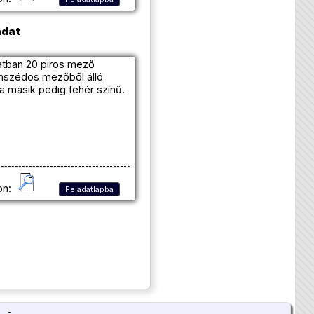
adat
zatban 20 piros mező
mszédos mezőből álló
a másik pedig fehér színű.
on:
Feladatlapba