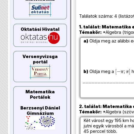
Találatok száma: 4 (listázott 
1. találat: Matematika e
Oktatási Hivatal
Témakör:
*Algebra (trigo
a)
Oldja meg az alábbi e
Versenyvizsga
portál
[
−
π
;
π
]
b)
Oldja meg a
h
Matematika
Portálok
2. találat: Matematika e
Berzsenyi Dániel
Témakör:
*Algebra (szöv
Gimnázium
Két várost egy 195 km ho
jutni egyik városból a 
45 perccel több.