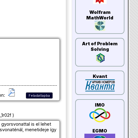
Wolfram
MathWorld
Art of Problem
Solving
Kvant
on:
Feladatlapba
IMO
1r02f )
yorsvonattal is el lehet
svonaténál, menetideje így
EGMO