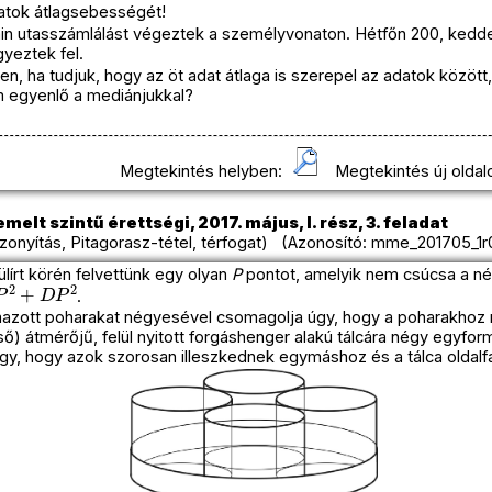
tok átlagsebességét!
in utasszámlálást végeztek a személyvonaton. Hétfőn 200, kedde
gyeztek fel.
n, ha tudjuk, hogy az öt adat átlaga is szerepel az adatok között
 egyenlő a mediánjukkal?
Megtekintés helyben:
Megtekintés új oldal
melt szintű érettségi, 2017. május, I. rész, 3. feladat
onyítás, Pitagorasz-tétel, térfogat) (Azonosító: mme_201705_1r
lírt körén felvettünk egy olyan
P
pontot, amelyik nem csúcsa a né
+
D
P
2
.
lmazott poharakat négyesével csomagolja úgy, hogy a poharakhoz 
ő) átmérőjű, felül nyitott forgáshenger alakú tálcára négy egyfo
gy, hogy azok szorosan illeszkednek egymáshoz és a tálca oldalfa