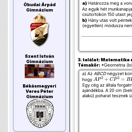
a)
Határozza meg a vona
Óbudai Árpád
Az egyik hét munkanapja
Gimnázium
csütörtökön 150 utast je
b)
Hány utas volt pénteke
(egyetlen) módusza nem
Szent István
3. találat: Matematika e
Gimnázium
Témakör:
*Geometria (biz
a) Az
ABCD
négyzet körü
A
P
2
+
C
P
2
=
B
P
2
hogy
Egy cég az általa forga
Békásmegyeri
ajándékba. A 20 cm (bels
Veres Péter
alakú) poharat tesznek ú
Gimnázium