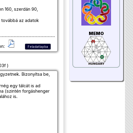
n 160, szerdán 90,
, továbbá az adatok
MEMO
on:
Feladatlapba
03f )
gyzetnek. Bizonyítsa be,
még egy tálcát is ad
rma (szintén forgáshenger
lához is.