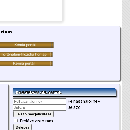
ázium
Bejelentkezés cikkíróknak
Felhasználói név
Jelszó
Jelszó megjelenítése
Emlékezzen rám
Belépés