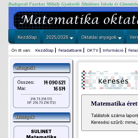
Budapesti Fazekas Mihály Gyakorló Általános Iskola és Gimnázi
Kezdőlap
2025/2026
Oktatási anyagok
Ver
Ön itt van:
Kezdőlap
Feladatbank
OKTV
Információ
Fela
Látogatók
Összes:
14 090 521
Mai:
16 514
216.73.216.172
Matematika érett
(IP: 216.73.216.172)
Találatok száma lapon
Honlapok
Keresési szűrő: mme_
SULINET
Matematika