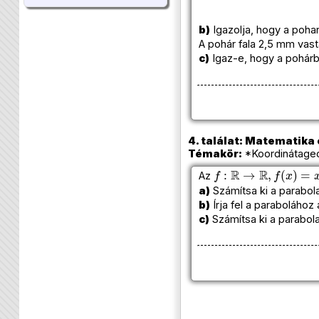
b)
Igazolja, hogy a poha
A pohár fala 2,5 mm vas
c)
Igaz-e, hogy a pohárba
4. találat: Matematika e
Témakör:
*Koordinátageom
f
:
R
→
R
,
f
(
x
)
=
x
2
−
12
Az
a)
Számítsa ki a parabol
b)
Írja fel a parabolához
c)
Számítsa ki a parabola