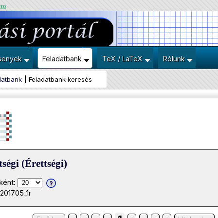
um
senyek
Feladatbank
TeX / LaTeX
Rólunk
datbank
Feladatbank keresés
ségi (Érettségi)
ként:
201705_1r