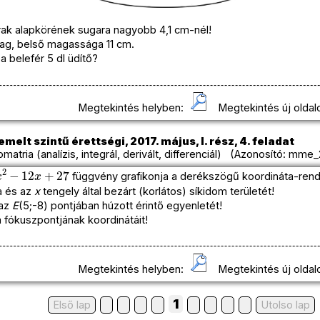
rak alapkörének sugara nagyobb 4,1 cm-nél!
tag, belső magassága 11 cm.
 belefér 5 dl üdítő?
Megtekintés helyben:
Megtekintés új oldal
melt szintű érettségi, 2017. május, I. rész, 4. feladat
atria (analízis, integrál, derivált, differenciál) (Azonosító: mme_
x
+
27
függvény grafikonja a derékszögű koordináta-rend
a és az
x
tengely által bezárt (korlátos) síkidom területét!
 az
E
(5;-8) pontjában húzott érintő egyenletét!
 fókuszpontjának koordinátáit!
Megtekintés helyben:
Megtekintés új oldal
1
Első lap
Utolso lap