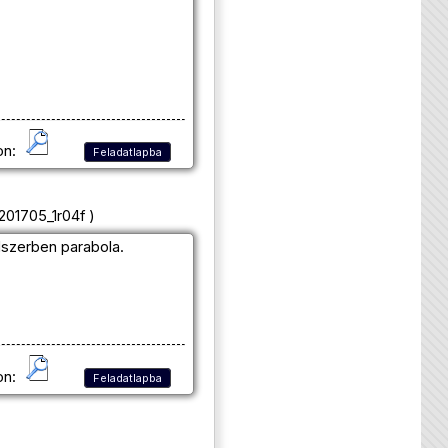
on:
Feladatlapba
201705_1r04f )
szerben parabola.
on:
Feladatlapba