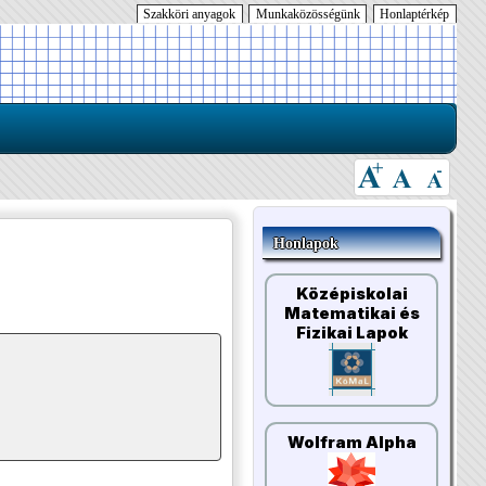
Szakköri anyagok
Munkaközösségünk
Honlaptérkép
Honlapok
Középiskolai
Matematikai és
Fizikai Lapok
Wolfram Alpha