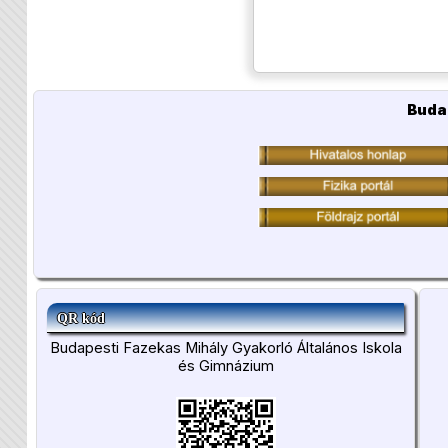
Buda
QR kód
Budapesti Fazekas Mihály Gyakorló Általános Iskola
és Gimnázium