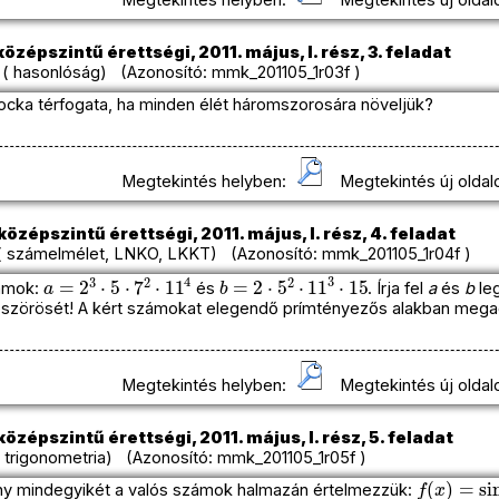
Megtekintés helyben:
Megtekintés új oldal
özépszintű érettségi, 2011. május, I. rész, 3. feladat
( hasonlóság) (Azonosító: mmk_201105_1r03f )
cka térfogata, ha minden élét háromszorosára növeljük?
Megtekintés helyben:
Megtekintés új oldal
özépszintű érettségi, 2011. május, I. rész, 4. feladat
 számelmélet, LNKO, LKKT) (Azonosító: mmk_201105_1r04f )
a
=
2
3
⋅
5
⋅
7
2
⋅
11
4
b
=
2
⋅
5
2
⋅
11
3
⋅
15
zámok:
és
. Írja fel
a
és
b
le
szörösét! A kért számokat elegendő prímtényezős alakban mega
Megtekintés helyben:
Megtekintés új oldal
özépszintű érettségi, 2011. május, I. rész, 5. feladat
trigonometria) (Azonosító: mmk_201105_1r05f )
f
(
x
)
=
sin
x
ny mindegyikét a valós számok halmazán értelmezzük: