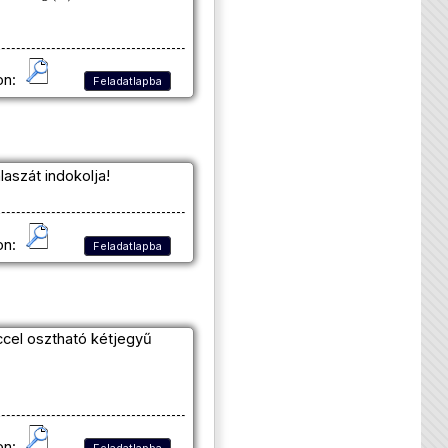
on:
Feladatlapba
aszát indokolja!
on:
Feladatlapba
ccel osztható kétjegyű
on:
Feladatlapba