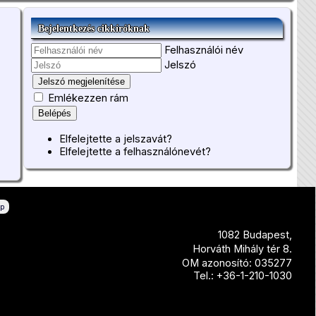
Bejelentkezés cikkíróknak
Felhasználói név
Jelszó
Jelszó megjelenítése
Emlékezzen rám
Belépés
Elfelejtette a jelszavát?
Elfelejtette a felhasználónevét?
ép
1082 Budapest,
Horváth Mihály tér 8.
OM azonosító: 035277
Tel.: +36-1-210-1030