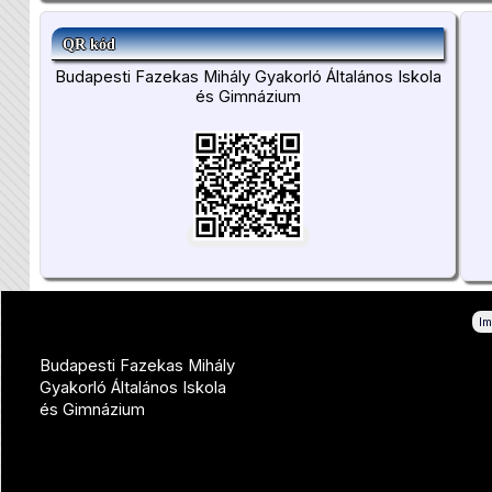
QR kód
Budapesti Fazekas Mihály Gyakorló Általános Iskola
és Gimnázium
I
Budapesti Fazekas Mihály
Gyakorló Általános Iskola
és Gimnázium