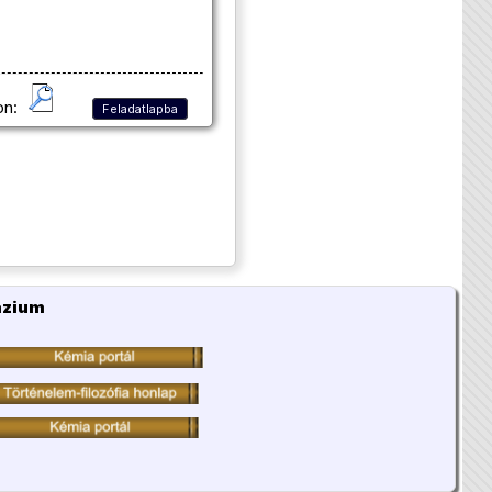
on:
Feladatlapba
ázium