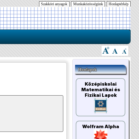
Szakköri anyagok
Munkaközösségünk
Honlaptérkép
Honlapok
Középiskolai
Matematikai és
Fizikai Lapok
Wolfram Alpha