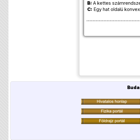
B:
A kettes számrendszer
C:
Egy hat oldalú konvex
Buda