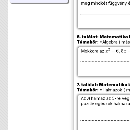
meg mindkét függvény é
6. találat: Matematika k
Témakör:
*Algebra ( más
x
2
−
6
,
5
x
−
Mekkora az
7. találat: Matematika k
Témakör:
*Halmazok ( me
Az
A
halmaz az 5-re vég
pozitív egészek halmaza.