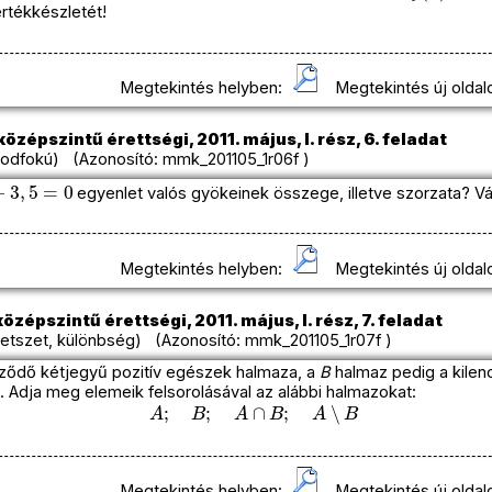
rtékkészletét!
Megtekintés helyben:
Megtekintés új oldal
özépszintű érettségi, 2011. május, I. rész, 6. feladat
odfokú) (Azonosító: mmk_201105_1r06f )
3
,
5
=
0
egyenlet valós gyökeinek összege, illetve szorzata? Vál
Megtekintés helyben:
Megtekintés új oldal
özépszintű érettségi, 2011. május, I. rész, 7. feladat
tszet, különbség) (Azonosító: mmk_201105_1r07f )
ződő kétjegyű pozitív egészek halmaza, a
B
halmaz pedig a kilen
 Adja meg elemeik felsorolásával az alábbi halmazokat:
A
;
B
;
A
∩
B
;
A
∖
B
Megtekintés helyben:
Megtekintés új oldal