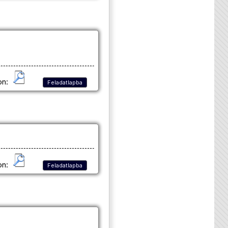
on:
Feladatlapba
on:
Feladatlapba