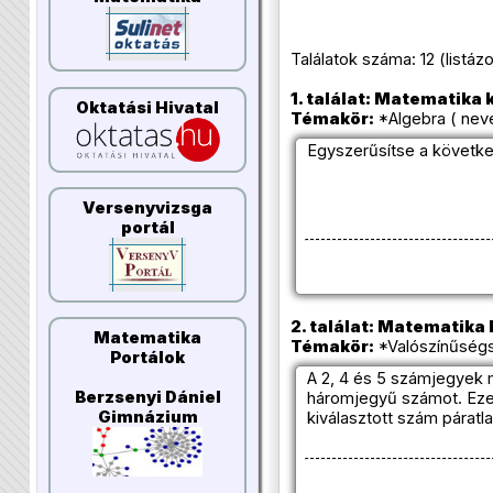
Találatok száma: 12 (listázott
1. találat: Matematika k
Oktatási Hivatal
Témakör:
*Algebra ( nev
Egyszerűsítse a követke
Versenyvizsga
portál
2. találat: Matematika k
Matematika
Témakör:
*Valószínűségs
Portálok
A 2, 4 és 5 számjegyek 
Berzsenyi Dániel
háromjegyű számot. Ezek
Gimnázium
kiválasztott szám páratla