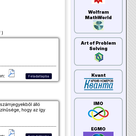
Wolfram
MathWorld
 )
Art of Problem
Solving
Kvant
on:
Feladatlapba
IMO
 számjegyekből álló
zínűsége, hogy az így
EGMO