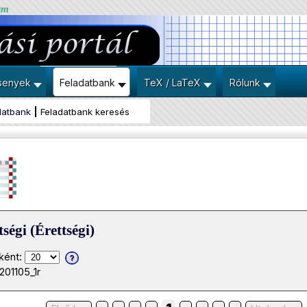
um
senyek
Feladatbank
TeX / LaTeX
Rólunk
datbank
Feladatbank keresés
ségi (Érettségi)
ként:
201105_1r