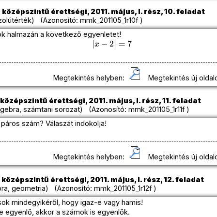
középszintű érettségi, 2011. május, I. rész, 10. feladat
olútérték) (Azonosító: mmk_201105_1r10f )
k halmazán a következő egyenletet!
|
x
−
2
|
=
7
Megtekintés helyben:
Megtekintés új oldal
középszintű érettségi, 2011. május, I. rész, 11. feladat
gebra, számtani sorozat) (Azonosító: mmk_201105_1r11f )
v páros szám? Válaszát indokolja!
Megtekintés helyben:
Megtekintés új oldal
középszintű érettségi, 2011. május, I. rész, 12. feladat
ra, geometria) (Azonosító: mmk_201105_1r12f )
tások mindegyikéről, hogy igaz-e vagy hamis!
 egyenlő, akkor a számok is egyenlők.