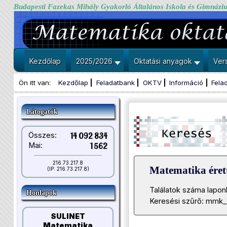
Budapesti Fazekas Mihály Gyakorló Általános Iskola és Gimnázi
Kezdőlap
2025/2026
Oktatási anyagok
Ver
Ön itt van:
Kezdőlap
Feladatbank
OKTV
Információ
Fela
Látogatók
Összes:
14 092 834
Mai:
1 562
216.73.217.8
Matematika érett
(IP: 216.73.217.8)
Találatok száma lapon
Honlapok
Keresési szűrő: mmk_
SULINET
Matematika