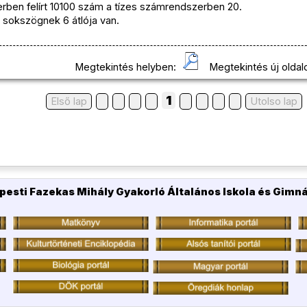
ben felírt 10100 szám a tízes számrendszerben 20.
 sokszögnek 6 átlója van.
Megtekintés helyben:
Megtekintés új oldal
1
Első lap
Utolso lap
pesti Fazekas Mihály Gyakorló Általános Iskola és Gimn