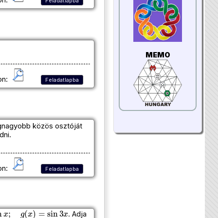
on:
Feladatlapba
MEMO
on:
Feladatlapba
gnagyobb közös osztóját
dni.
on:
Feladatlapba
;
g
(
x
)
=
sin
3
x
. Adja