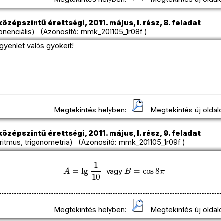
özépszintű érettségi, 2011. május, I. rész, 8. feladat
onenciális) (Azonosító: mmk_201105_1r08f )
gyenlet valós gyökeit!
Megtekintés helyben:
Megtekintés új oldal
özépszintű érettségi, 2011. május, I. rész, 9. feladat
ritmus, trigonometria) (Azonosító: mmk_201105_1r09f )
A
=
lg
1
10
B
=
cos
8
π
vagy
Megtekintés helyben:
Megtekintés új oldal