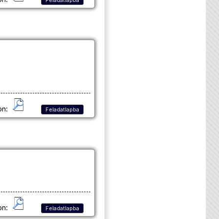
on:
Feladatlapba
on:
Feladatlapba