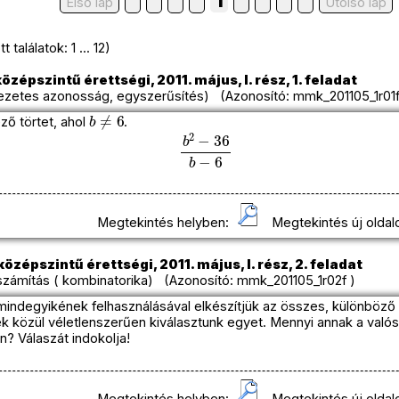
1
Első lap
Utolso lap
 találatok: 1 ... 12)
özépszintű érettségi, 2011. május, I. rész, 1. feladat
ezetes azonosság, egyszerűsítés) (Azonosító: mmk_201105_1r01f
b
≠
6
ző törtet, ahol
.
b
2
−
36
b
−
6
Megtekintés helyben:
Megtekintés új oldal
özépszintű érettségi, 2011. május, I. rész, 2. feladat
zámítás ( kombinatorika) (Azonosító: mmk_201105_1r02f )
mindegyikének felhasználásával elkészítjük az összes, különböző
 közül véletlenszerűen kiválasztunk egyet. Mennyi annak a valós
n? Válaszát indokolja!