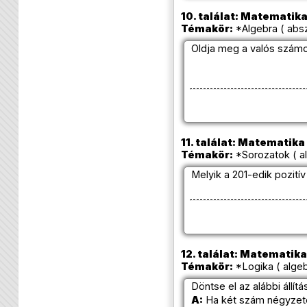
10. találat: Matematika 
Témakör:
*Algebra ( absz
Oldja meg a valós számo
11. találat: Matematika 
Témakör:
*Sorozatok ( al
Melyik a 201-edik pozití
12. találat: Matematika 
Témakör:
*Logika ( algeb
Döntse el az alábbi állí
A:
Ha két szám négyzete