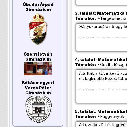
Óbudai Árpád
Gimnázium
3. találat: Matematika k
Témakör:
*Térgeometria 
Hányszorosára nő egy ko
Szent István
Gimnázium
4. találat: Matematika k
Témakör:
*Oszthatóság (
Adottak a következő s
és legkisebb közös több
Békásmegyeri
Veres Péter
Gimnázium
5. találat: Matematika k
Témakör:
*Függvények ( 
A következő két függvé