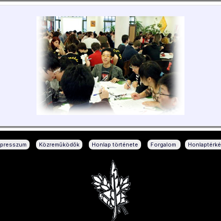
|
|
|
|
mpresszum
Közreműködők
Honlap története
Forgalom
Honlaptérk