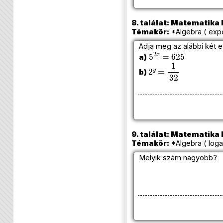
8. találat: Matematika k
Témakör:
*Algebra ( exp
Adja meg az alábbi két e
5
2
x
=
625
a)
2
y
=
1
32
b)
9. találat: Matematika k
Témakör:
*Algebra ( loga
Melyik szám nagyobb?