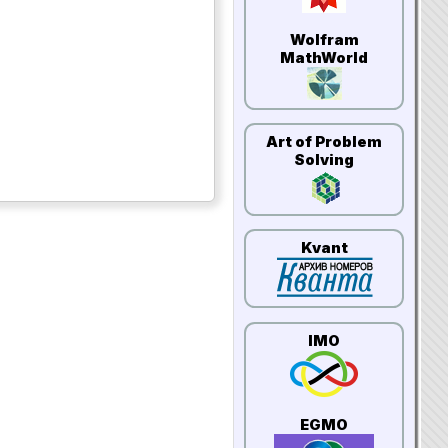
Wolfram
MathWorld
Art of Problem
Solving
Kvant
IMO
EGMO