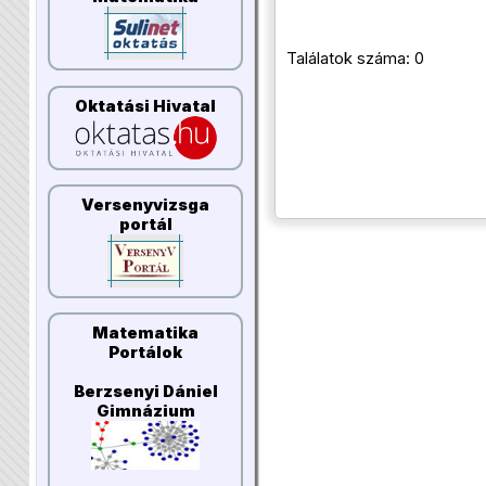
Találatok száma: 0
Oktatási Hivatal
Versenyvizsga
portál
Matematika
Portálok
Berzsenyi Dániel
Gimnázium