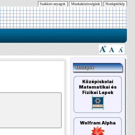
Szakköri anyagok
Munkaközösségünk
Honlaptérkép
Honlapok
Középiskolai
Matematikai és
Fizikai Lapok
Wolfram Alpha