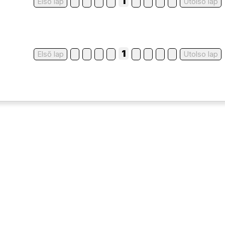
1
Első lap
Utolso lap
1
Első lap
Utolso lap