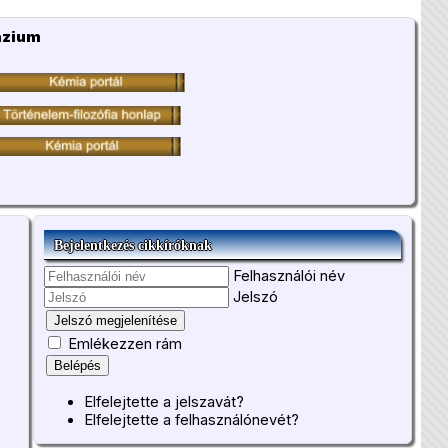
ázium
Bejelentkezés cikkíróknak
Felhasználói név
Jelszó
Jelszó megjelenítése
Emlékezzen rám
Belépés
Elfelejtette a jelszavát?
Elfelejtette a felhasználónevét?