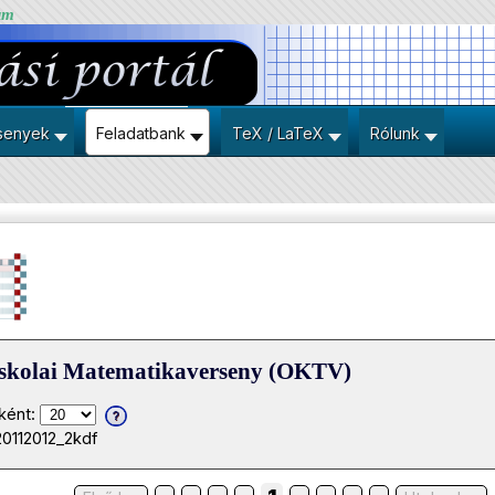
um
senyek
Feladatbank
TeX / LaTeX
Rólunk
iskolai Matematikaverseny (OKTV)
ként:
20112012_2kdf