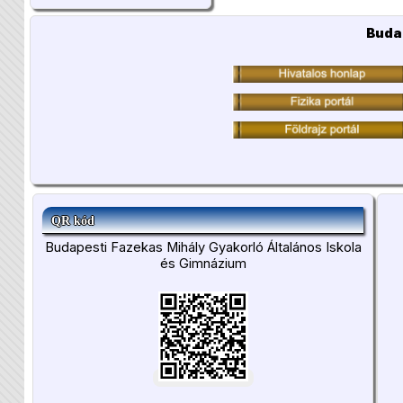
Buda
QR kód
Budapesti Fazekas Mihály Gyakorló Általános Iskola
és Gimnázium