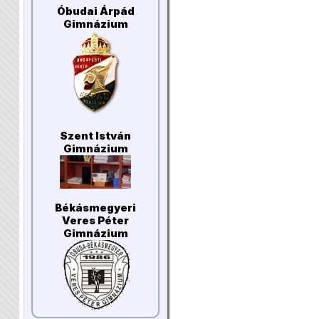
Óbudai Árpád
Gimnázium
Szent István
Gimnázium
Békásmegyeri
Veres Péter
Gimnázium