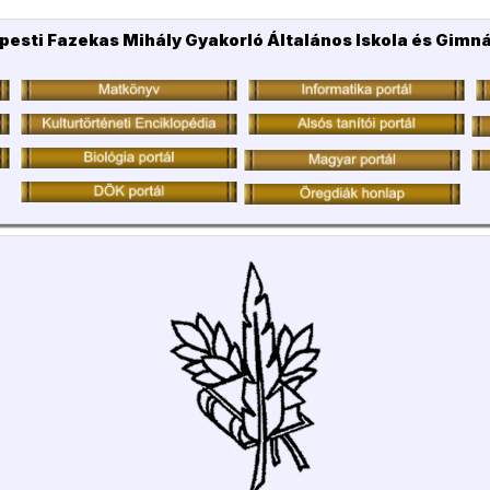
pesti Fazekas Mihály Gyakorló Általános Iskola és Gimn