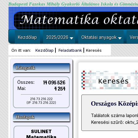
Budapesti Fazekas Mihály Gyakorló Általános Iskola és Gimnázi
Kezdőlap
2025/2026
Oktatási anyagok
Ver
Ön itt van:
Kezdőlap
Feladatbank
Keresés
Látogatók
Összes:
14 095 526
Mai:
4 254
216.73.216.222
Országos Közép
(IP: 216.73.216.222)
Találatok száma lapon
Honlapok
Keresési szűrő: oktv_
SULINET
Matematika