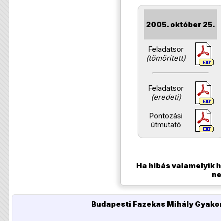
2005. október 25.
Feladatsor
(tömörített)
Feladatsor
(eredeti)
Pontozási
útmutató
​
Ha hibás valamelyik h
ne
Budapesti Fazekas Mihály Gyakor