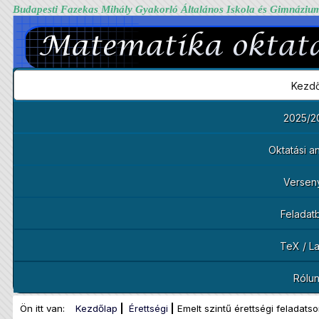
Budapesti Fazekas Mihály Gyakorló Általános Iskola és Gimnáziu
Kezdő
2025/2
Oktatási 
Versen
Feladat
TeX / L
Rólu
Ön itt van:
Kezdőlap
Érettségi
Emelt szintű érettségi feladats