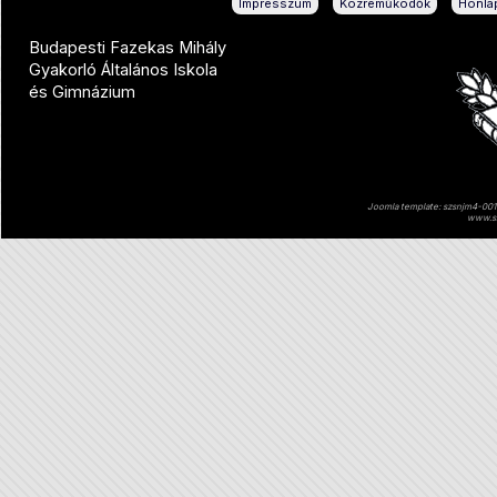
|
|
Impresszum
Közreműködők
Honlap
Budapesti Fazekas Mihály
Gyakorló Általános Iskola
és Gimnázium
Joomla template: szsnjm4-001 
www.sz