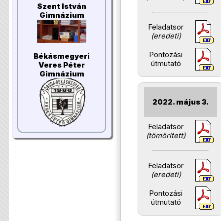
Szent István
Gimnázium
Feladatsor
(eredeti)
Pontozási
Békásmegyeri
útmutató
Veres Péter
Gimnázium
2022. május 3.
Feladatsor
(tömörített)
Feladatsor
(eredeti)
Pontozási
útmutató