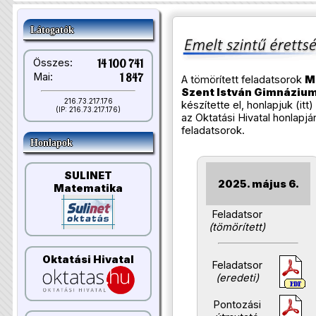
Látogatók
Összes:
14 100 741
Mai:
1 847
A tömörített feladatsorok
M
Szent István Gimnáziu
216.73.217.176
készítette el, honlapjuk (
itt
)
(IP: 216.73.217.176)
az Oktatási Hivatal honlapjár
feladatsorok.
Honlapok
SULINET
2025. május 6.
Matematika
Feladatsor
(tömörített)
Oktatási Hivatal
Feladatsor
(eredeti)
Pontozási