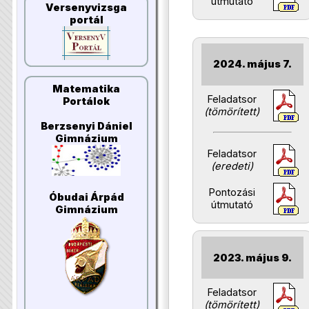
útmutató
Versenyvizsga
portál
2024. május 7.
Matematika
Feladatsor
Portálok
(tömörített)
Berzsenyi Dániel
Gimnázium
Feladatsor
(eredeti)
Pontozási
Óbudai Árpád
útmutató
Gimnázium
2023. május 9.
Feladatsor
(tömörített)