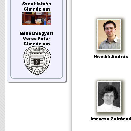
Szent István
Gimnázium
Békásmegyeri
Veres Péter
Gimnázium
Hraskó András
Imrecze Zoltánn