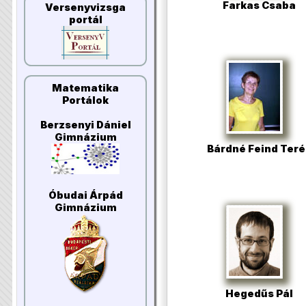
Farkas Csaba
Versenyvizsga
portál
Matematika
Portálok
Berzsenyi Dániel
Gimnázium
Bárdné Feind Teré
Óbudai Árpád
Gimnázium
Hegedűs Pál