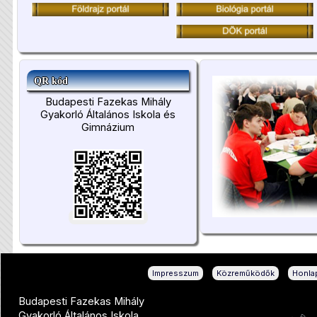
QR kód
Budapesti Fazekas Mihály
Gyakorló Általános Iskola és
Gimnázium
|
|
Impresszum
Közreműködők
Honlap
Budapesti Fazekas Mihály
Gyakorló Általános Iskola