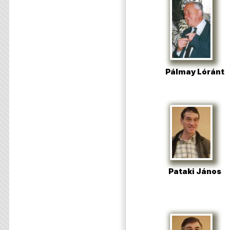
Pálmay Lóránt
Pataki János