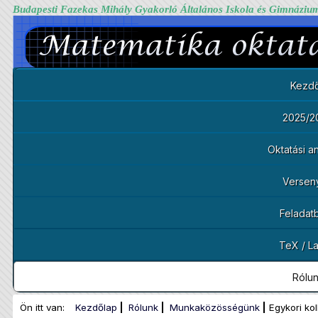
Budapesti Fazekas Mihály Gyakorló Általános Iskola és Gimnáziu
Kezdő
2025/2
Oktatási 
Versen
Feladat
TeX / L
Rólu
Ön itt van:
Kezdőlap
Rólunk
Munkaközösségünk
Egykori ko