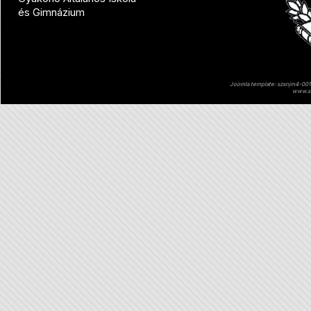
és Gimnázium
Joomla template: szsnjm4-001 
www.sz