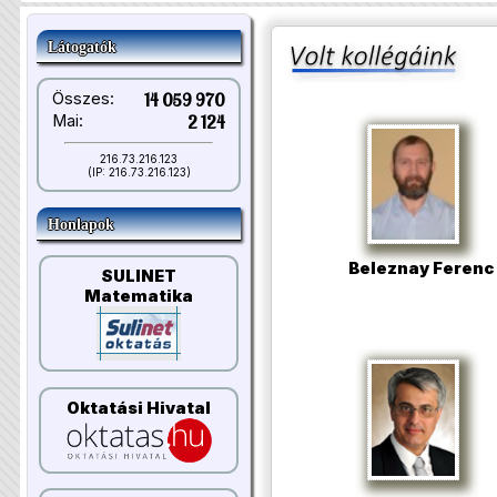
Látogatók
Összes:
14 059 970
Mai:
2 124
216.73.216.123
(IP: 216.73.216.123)
Honlapok
Beleznay Ferenc
SULINET
Matematika
Oktatási Hivatal