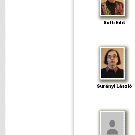
Solti Edit
Surányi László