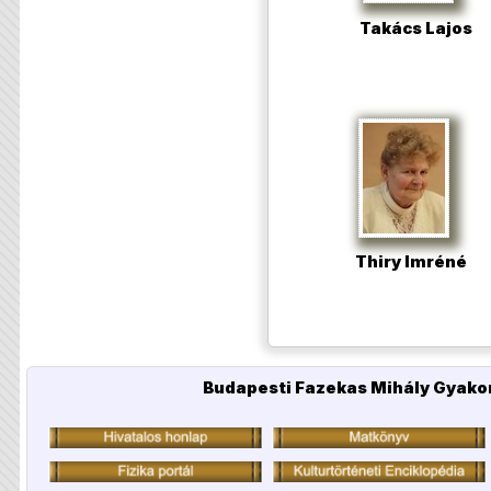
Takács Lajos
Thiry Imréné
Budapesti Fazekas Mihály Gyakor