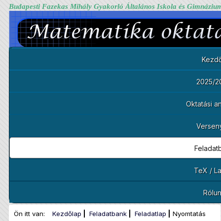
Budapesti Fazekas Mihály Gyakorló Általános Iskola és Gimnáziu
Kezdő
2025/2
Oktatási 
Versen
Feladat
TeX / L
Rólu
Ön itt van:
Kezdőlap
Feladatbank
Feladatlap
Nyomtatás