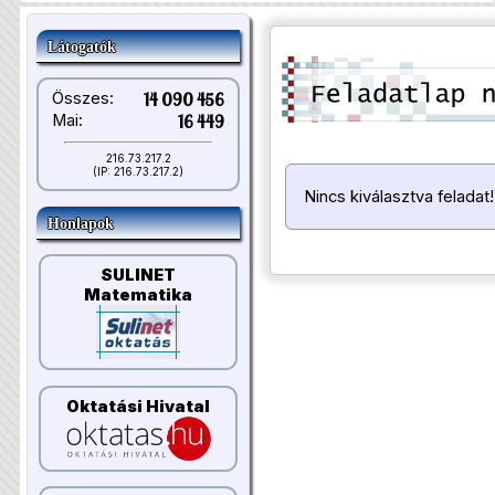
Látogatók
Összes:
14 090 456
Mai:
16 449
216.73.217.2
(IP: 216.73.217.2)
Nincs kiválasztva feladat!
Honlapok
SULINET
Matematika
Oktatási Hivatal