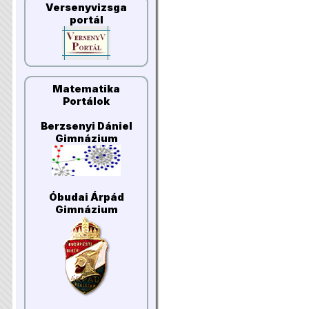
Versenyvizsga
portál
Matematika
Portálok
Berzsenyi Dániel
Gimnázium
Óbudai Árpád
Gimnázium