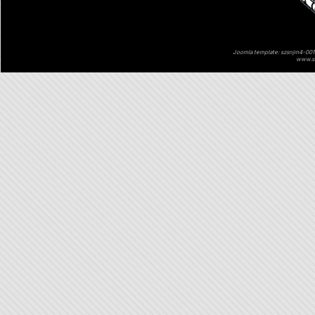
Joomla template: szsnjm4-001 
www.sz