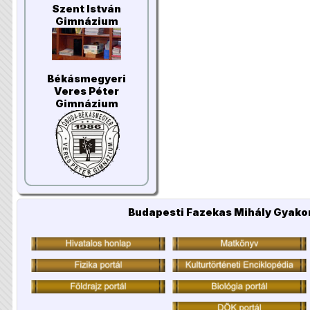
Szent István
Gimnázium
Békásmegyeri
Veres Péter
Gimnázium
Budapesti Fazekas Mihály Gyakor