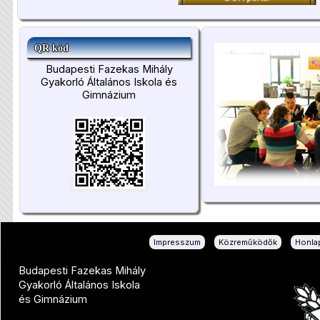
QR kód
Budapesti Fazekas Mihály
Gyakorló Általános Iskola és
Gimnázium
|
|
Impresszum
Közreműködők
Honlap
Budapesti Fazekas Mihály
Gyakorló Általános Iskola
és Gimnázium