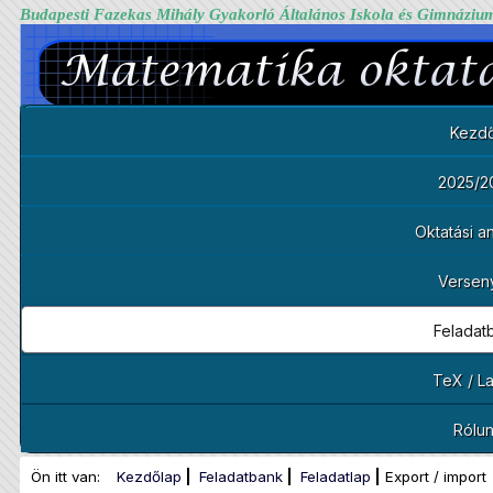
Budapesti Fazekas Mihály Gyakorló Általános Iskola és Gimnáziu
Kezdő
2025/2
Oktatási 
Versen
Feladat
TeX / L
Rólu
Ön itt van:
Kezdőlap
Feladatbank
Feladatlap
Export / import