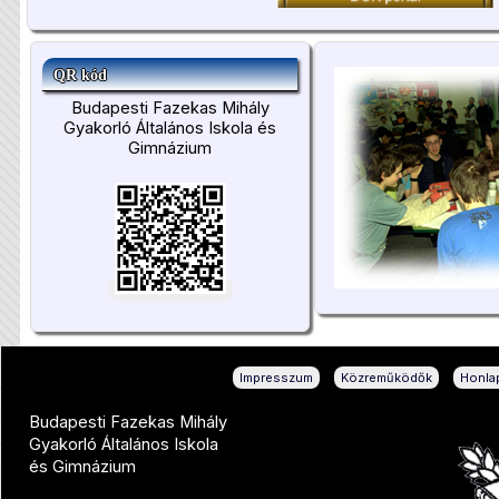
QR kód
Budapesti Fazekas Mihály
Gyakorló Általános Iskola és
Gimnázium
|
|
Impresszum
Közreműködők
Honlap
Budapesti Fazekas Mihály
Gyakorló Általános Iskola
és Gimnázium