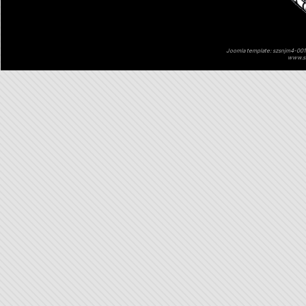
Joomla template: szsnjm4-001 
www.sz