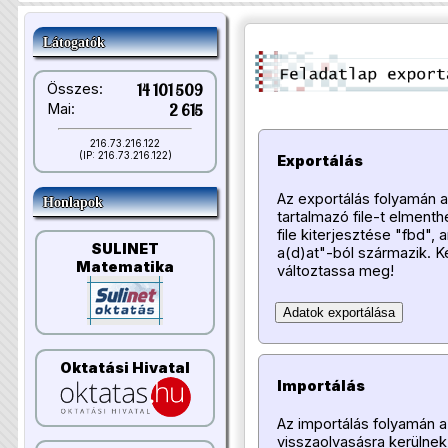
Látogatók
Összes:
14 101 509
Mai:
2 615
216.73.216.122
(IP: 216.73.216.122)
Exportálás
Az exportálás folyamán a 
Honlapok
tartalmazó file-t elmenth
file kiterjesztése "fbd",
SULINET
a(d)at"-ból származik. K
Matematika
változtassa meg!
Oktatási Hivatal
Importálás
Az importálás folyamán a
visszaolvasásra kerülnek,