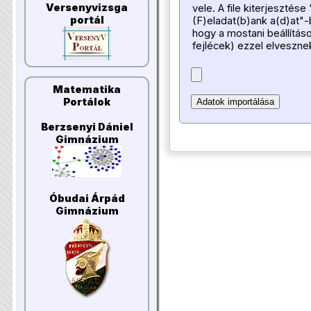
Versenyvizsga
vele. A file kiterjesztése 
portál
(F)eladat(b)ank a(d)at"-
hogy a mostani beállításo
fejlécek) ezzel elveszne
Matematika
Portálok
Berzsenyi Dániel
Gimnázium
Óbudai Árpád
Gimnázium