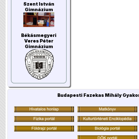
Szent István
Gimnázium
Békásmegyeri
Veres Péter
Gimnázium
Budapesti Fazekas Mihály Gyakor