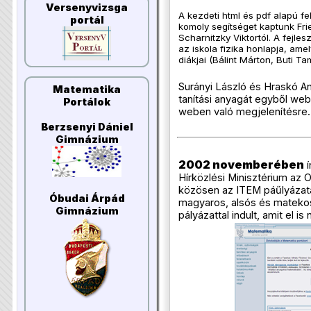
Versenyvizsga
A kezdeti html és pdf alapú f
portál
komoly segítséget kaptunk Frie
Scharnitzky Viktortól. A fejlesz
az iskola fizika honlapja, ame
diákjai (Bálint Márton, Buti Ta
Surányi László és Hraskó A
Matematika
tanítási anyagát egyből webr
Portálok
weben való megjelenítésre.
Berzsenyi Dániel
Gimnázium
2002 novemberében
í
Hírközlési Minisztérium az 
közösen az ITEM páűlyázat
Óbudai Árpád
magyaros, alsós és matek
Gimnázium
pályázattal indult, amit el is 