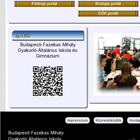
QR kód
Budapesti Fazekas Mihály
Gyakorló Általános Iskola és
Gimnázium
|
|
Impresszum
Közreműködők
Honlap
Budapesti Fazekas Mihály
Gyakorló Általános Iskola