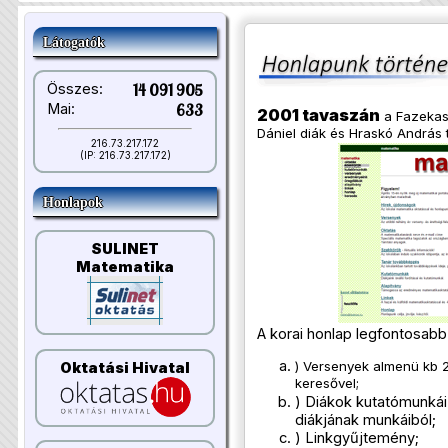
Látogatók
Összes:
14 091 905
Mai:
633
2001 tavaszán
a Fazekas 
Dániel diák és Hraskó András 
216.73.217.172
(IP: 216.73.217.172)
Honlapok
SULINET
Matematika
A korai honlap legfontosabb 
) Versenyek almenü kb 2
Oktatási Hivatal
keresővel;
) Diákok kutatómunká
diákjának munkáiból;
) Linkgyűjtemény;