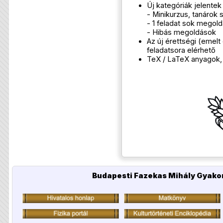
Új kategóriák jelente
- Minikurzus, tanáro
- 1 feladat sok megol
- Hibás megoldások
Az új érettségi (emel
feladatsora elérhető
TeX / LaTeX anyagok, t
Budapesti Fazekas Mihály Gyakor