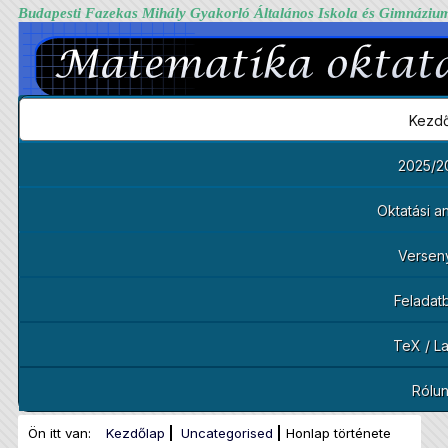
Budapesti Fazekas Mihály Gyakorló Általános Iskola és Gimnáziu
Kezdő
2025/2
Oktatási 
Versen
Feladat
TeX / L
Rólu
Ön itt van:
Kezdőlap
Uncategorised
Honlap története