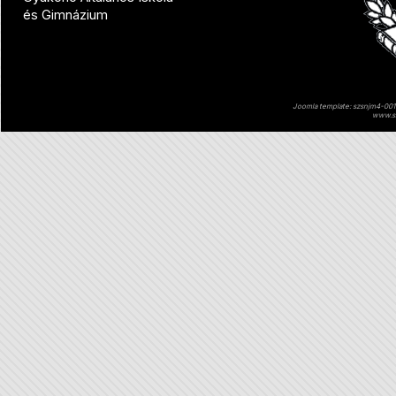
és Gimnázium
Joomla template: szsnjm4-001 
www.sz