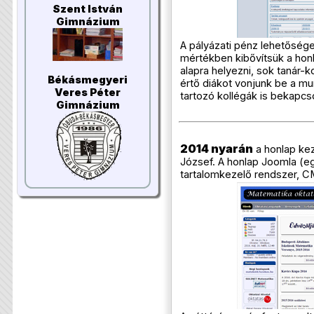
Szent István
Gimnázium
A pályázati pénz lehetőség
mértékben kibővítsük a honl
alapra helyezni, sok tanár-
Békásmegyeri
értő diákot vonjunk be a m
Veres Péter
tartozó kollégák is bekapc
Gimnázium
2014 nyarán
a honlap kez
József. A honlap Joomla (eg
tartalomkezelő rendszer, C