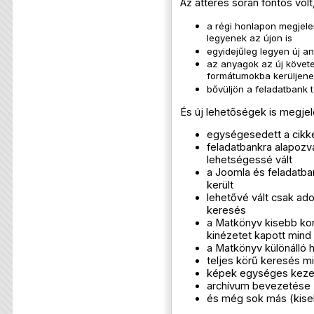
Az áttérés során fontos volt
a régi honlapon megjele
legyenek az újon is
egyidejűleg legyen új any
az anyagok az új követ
formátumokba kerüljene
bővüljön a feladatbank 
És új lehetőségek is megje
egységesedett a cikk
feladatbankra alapozva
lehetségessé vált
a Joomla és feladatba
került
lehetővé vált csak ado
keresés
a Matkönyv kisebb korr
kinézetet kapott mind
a Matkönyv különálló 
teljes körű keresés m
képek egységes keze
archívum bevezetése
és még sok más (kise