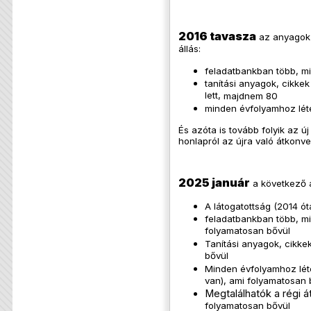
2016 tavasza
az anyagok 
állás:
feladatbankban több, mi
tanítási anyagok, cikk
lett,
majdnem 80
minden évfolyamhoz lét
És azóta is tovább folyik az új
honlapról az újra való átkonver
2025 január
a következő a
A látogatottság (2014 óta
feladatbankban több, mi
folyamatosan bővül
Tanítási anyagok, cikke
bővül
Minden évfolyamhoz lét
van), ami folyamatosan 
Megtalálhatók a régi át
folyamatosan bővül