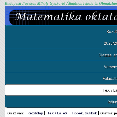
Budapesti Fazekas Mihály Gyakorló Általános Iskola és Gimnáziu
Kezdő
2025/2
Oktatási 
Versen
Feladat
TeX / L
Rólu
Ön itt van:
Kezdőlap
TeX / LaTeX
Tippek, trükkök
Grafika: j