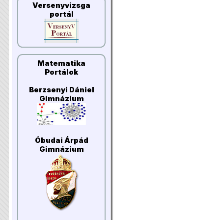
Versenyvizsga
portál
Matematika
Portálok
Berzsenyi Dániel
Gimnázium
Óbudai Árpád
Gimnázium