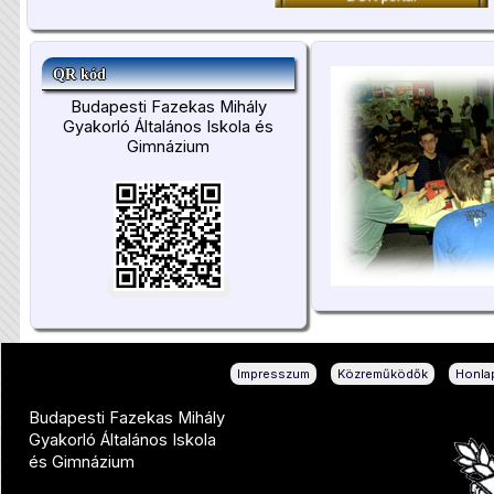
QR kód
Budapesti Fazekas Mihály
Gyakorló Általános Iskola és
Gimnázium
|
|
Impresszum
Közreműködők
Honlap
Budapesti Fazekas Mihály
Gyakorló Általános Iskola
és Gimnázium