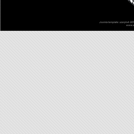
Joomla template: szsnjm4-001 
www.sz