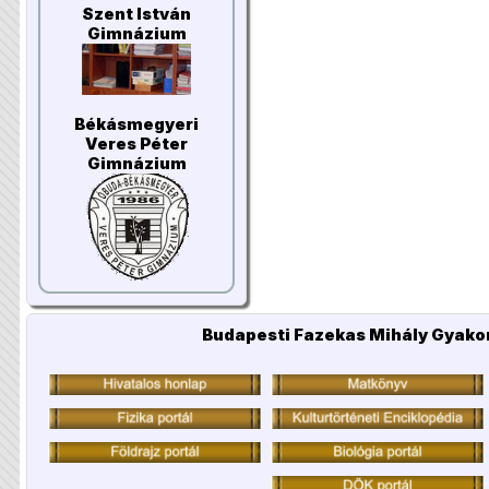
Szent István
Gimnázium
Békásmegyeri
Veres Péter
Gimnázium
Budapesti Fazekas Mihály Gyakor