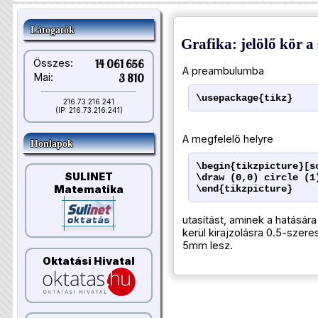
Látogatók
Grafika: jelölő kör a
Összes:
14 061 656
A preambulumba
Mai:
3 810
\usepackage{tikz}
216.73.216.241
(IP: 216.73.216.241)
A megfelelő helyre
Honlapok
\begin{tikzpicture}[s
SULINET
\draw (0,0) circle (1
\end{tikzpicture}
Matematika
utasítást, aminek a hatásár
kerül kirajzolásra 0.5-szer
5mm lesz.
Oktatási Hivatal