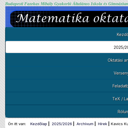
Budapesti Fazekas Mihály Gyakorló Általános Iskola és Gimnáziu
Kezdő
2025/2
Oktatási 
Versen
Feladat
TeX / L
Rólu
Ön itt van:
Kezdőlap
2025/2026
Archívum
Hírek
Kavics K