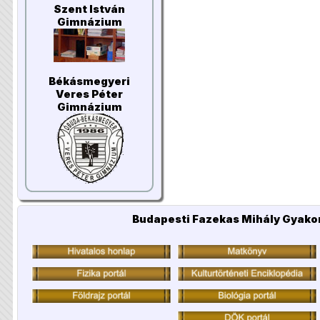
Szent István
Gimnázium
Békásmegyeri
Veres Péter
Gimnázium
Budapesti Fazekas Mihály Gyakor