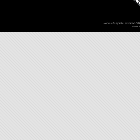
Joomla template: szsnjm4-001 
www.sz