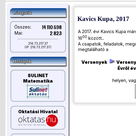
Látogatók
Kavics Kupa, 2017
Összes:
14 110 598
A 2017. évi Kavics Kupa már
Mai:
2 823
00
16
között..
A csapatok, feladatok, me
216.73.217.37
(IP: 216.73.217.37)
megtalálható a
Honlapok
Versenyek
Verseny
Évről é
SULINET
helyen, vagy
Matematika
Oktatási Hivatal