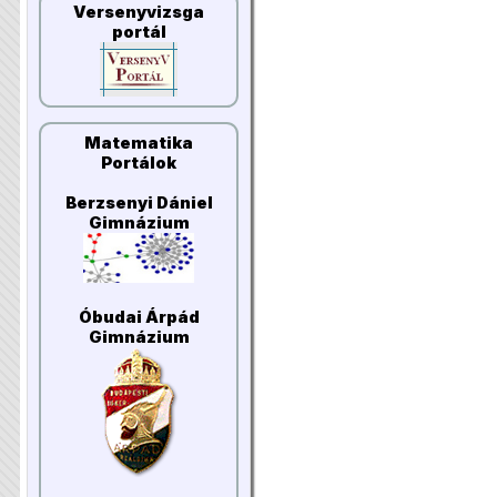
Versenyvizsga
portál
Matematika
Portálok
Berzsenyi Dániel
Gimnázium
Óbudai Árpád
Gimnázium