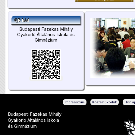
QR kód
Budapesti Fazekas Mihály
Gyakorló Általános Iskola és
Gimnázium
|
|
Impresszum
Közreműködők
Honlap
Budapesti Fazekas Mihály
Gyakorló Általános Iskola
és Gimnázium