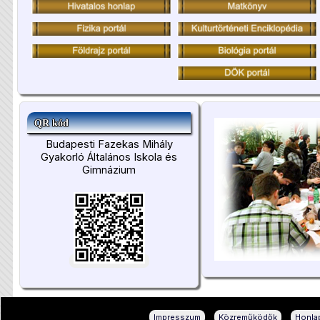
QR kód
Budapesti Fazekas Mihály
Gyakorló Általános Iskola és
Gimnázium
|
|
Impresszum
Közreműködők
Honlap