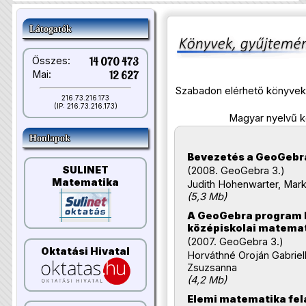
Látogatók
Összes:
14 070 473
Mai:
12 627
Szabadon elérhető könyvek
216.73.216.173
(IP: 216.73.216.173)
Magyar nyelvű 
Honlapok
Bevezetés a GeoGebr
SULINET
(2008. GeoGebra 3.)
Matematika
Judith Hohenwarter, Mar
(5,3 Mb)
A GeoGebra program 
középiskolai matema
(2007. GeoGebra 3.)
Oktatási Hivatal
Horváthné Oroján Gabriel
Zsuzsanna
(4,2 Mb)
Elemi matematika fe