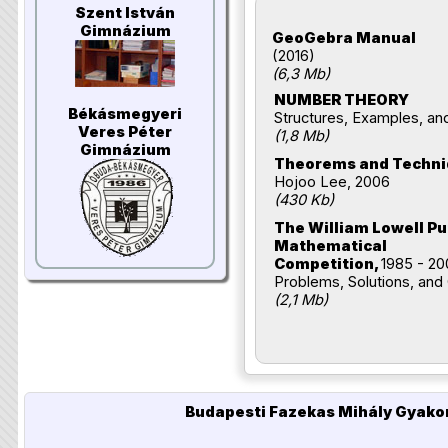
Szent István
Gimnázium
GeoGebra Manual
(2016)
(6,3 Mb)
NUMBER THEORY
Békásmegyeri
Structures, Examples, a
Veres Péter
(1,8 Mb)
Gimnázium
Theorems and Techn
Hojoo Lee, 2006
(430 Kb)
The William Lowell P
Mathematical
Competition,
1985 - 2
Problems, Solutions, an
(2,1 Mb)
Budapesti Fazekas Mihály Gyakor