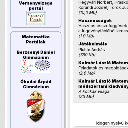
Hegyvári Norbert, Hraskó
Versenyvizsga
Korándi József, Török Jud
portál
(10,0 Mb)
Hasznosságok
Hasznos összefüggések
a függvénytáblából kimar
(1,0 Mb)
Matematika
Portálok
Játékelméle
Pluhár András
Berzsenyi Dániel
(780 Kb)
Gimnázium
Kalmár László Matem
Feladatok és megoldások
(2,6 Mb)
Kalmár László Matem
Óbudai Árpád
módszertani kiadván
Gimnázium
A kockák világa
(23 Mb)
Idegen nyelvű 