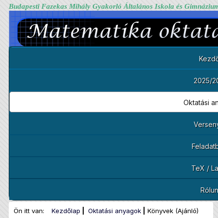
Budapesti Fazekas Mihály Gyakorló Általános Iskola és Gimnáziu
Kezdő
2025/2
Oktatási 
Versen
Feladat
TeX / L
Rólu
Ön itt van:
Kezdőlap
Oktatási anyagok
Könyvek (Ajánló)