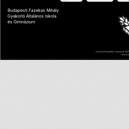
Budapesti Fazekas Mihály
Gyakorló Általános Iskola
és Gimnázium
Joomla template: szsnjm4-001 
www.sz