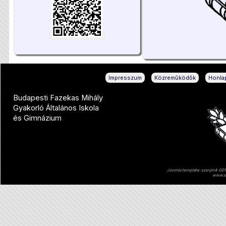
|
|
Impresszum
Közreműködők
Honlap
Budapesti Fazekas Mihály
Gyakorló Általános Iskola
és Gimnázium
Joomla template: szsnjm4-001 
www.sz