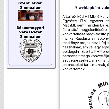
Szent István
A weblapként való
Gimnázium
A LaTeX kód HTML-lé konver
Egyrészt HTML egyszerűen
MathML sem) minden LaTeXb
Békásmegyeri
ábra stb.) megjelenítésére
Veres Péter
konvertálását megvalósító 
Gimnázium
munka. Ráadásul a matkönyv
matkönyv projekthez kifejl
használnak, amivel egy egy
boldogulni. Ezért a PHP pro
parancsait maga konvertálja,
szövegrészeket, amik már 
parancsokat tartalmaznak, 
konverternek.