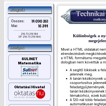
Látogatók
Összes:
14 090 351
Mai:
16 344
216.73.216.184
Különbségek a ny
(IP: 216.73.216.184)
megejelen
Honlapok
Mivel a HTML oldalakat nem
elrendezésbeli megkötések,
a HTML formátumú megjelen
SULINET
dologban nem követtük a m
Matematika
A segítő lökések a fe
jelennek meg.
A tanári kézikönyvek 
csoportosítva jelenne
Oktatási Hivatal
feladatgyűjtemények.
tanári kézikönyveinek
témakörhöz, ezek kül
A 120-nál több feladat
automatikusan legfelje