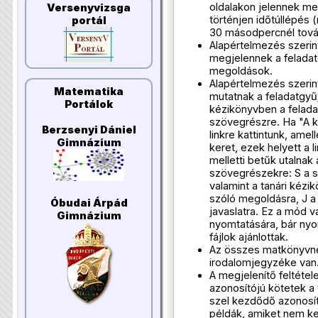
oldalakon jelennek me
Versenyvizsga
történjen időtúllépés 
portál
30 másodpercnél tová
Alapértelmezés szerint
megjelennek a feladat
megoldások.
Alapértelmezés szerint
Matematika
mutatnak a feladatgyűj
Portálok
kézikönyvben a felada
szövegrészre. Ha "A ke
Berzsenyi Dániel
linkre kattintunk, amel
Gimnázium
keret, ezek helyett a 
melletti betűk utalnak
szövegrészekre: S a s
valamint a tanári kéz
szóló megoldásra, J a
Óbudai Árpád
javaslatra. Ez a mód v
Gimnázium
nyomtatására, bár ny
fájlok ajánlottak.
Az összes matkönyvn
irodalomjegyzéke van
A megjelenítő feltétel
azonosítójú kötetek a 
szel kezdődő azonosí
példák, amiket nem kel