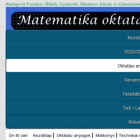
Budapesti Fazekas Mihály Gyakorló Általános Iskola és Gimnáziu
Kezdő
2025/2
Oktatási 
Versen
Feladat
TeX / L
Rólu
Ön itt van:
Kezdőlap
Oktatási anyagok
Matkönyv
Technikai 