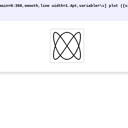
main=0:360,smooth,line width=1.4pt,variable=\x] plot ({s