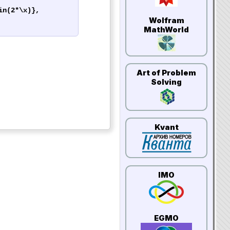
in(2*\x)},
Wolfram
MathWorld
Art of Problem
Solving
Kvant
IMO
EGMO