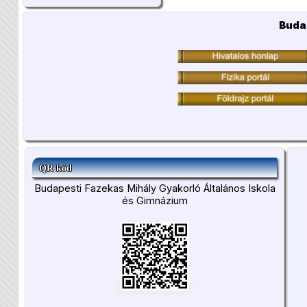
Buda
QR kód
Budapesti Fazekas Mihály Gyakorló Általános Iskola
és Gimnázium