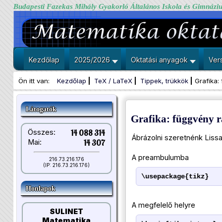
Budapesti Fazekas Mihály Gyakorló Általános Iskola és Gimnázi
Kezdőlap
2025/2026
Oktatási anyagok
Ver
Ön itt van:
Kezdőlap
TeX / LaTeX
Tippek, trükkök
Grafika: 
Látogatók
Grafika: függvény ra
Összes:
14 088 314
Ábrázolni szeretnénk Liss
Mai:
14 307
A preambulumba
216.73.216.176
(IP: 216.73.216.176)
\usepackage{tikz}
Honlapok
A megfelelő helyre
SULINET
Matematika