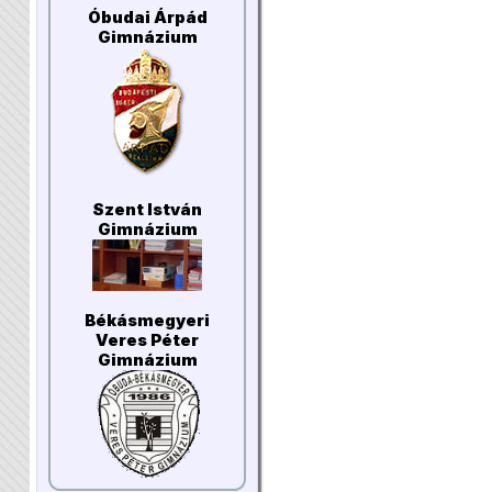
Óbudai Árpád
Gimnázium
Szent István
Gimnázium
Békásmegyeri
Veres Péter
Gimnázium