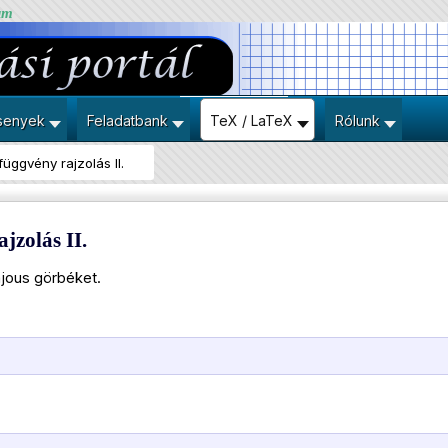
um
senyek
Feladatbank
TeX / LaTeX
Rólunk
függvény rajzolás II.
jzolás II.
ajous görbéket.