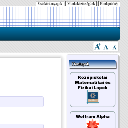
Szakköri anyagok
Munkaközösségünk
Honlaptérkép
Honlapok
Középiskolai
Matematikai és
Fizikai Lapok
Wolfram Alpha