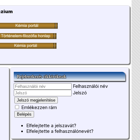
ázium
Bejelentkezés cikkíróknak
Felhasználói név
Jelszó
Jelszó megjelenítése
Emlékezzen rám
Belépés
Elfelejtette a jelszavát?
Elfelejtette a felhasználónevét?