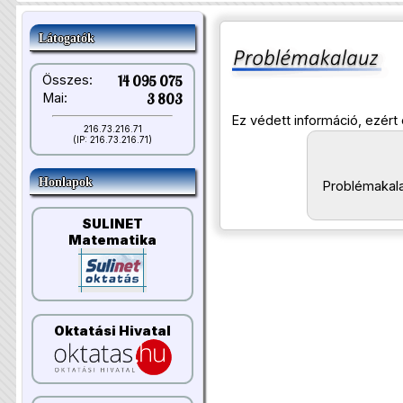
Látogatók
Összes:
14 095 075
Mai:
3 803
Ez védett információ, ezért 
216.73.216.71
(IP: 216.73.216.71)
Honlapok
Problémakal
SULINET
Matematika
Oktatási Hivatal