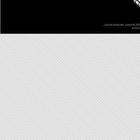
Joomla template: szsnjm4-001 
www.sz