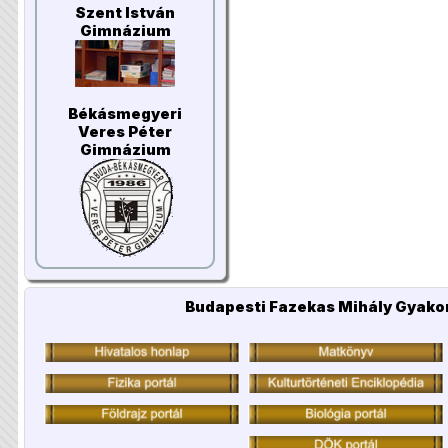
Szent István
Gimnázium
Békásmegyeri
Veres Péter
Gimnázium
Budapesti Fazekas Mihály Gyakor