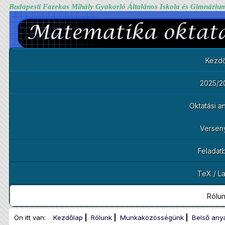
Budapesti Fazekas Mihály Gyakorló Általános Iskola és Gimnáziu
Kezdő
2025/2
Oktatási 
Versen
Feladat
TeX / L
Rólu
Ön itt van:
Kezdőlap
Rólunk
Munkaközösségünk
Belső any