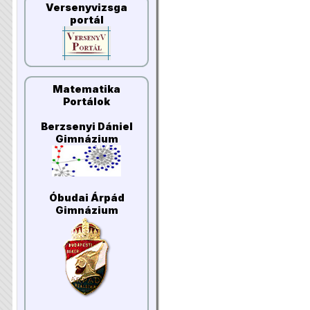
Versenyvizsga
portál
Matematika
Portálok
Berzsenyi Dániel
Gimnázium
Óbudai Árpád
Gimnázium