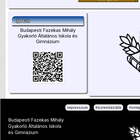
QR kód
Budapesti Fazekas Mihály
Gyakorló Általános Iskola és
Gimnázium
|
|
Impresszum
Közreműködők
Honlap
Budapesti Fazekas Mihály
Gyakorló Általános Iskola
és Gimnázium